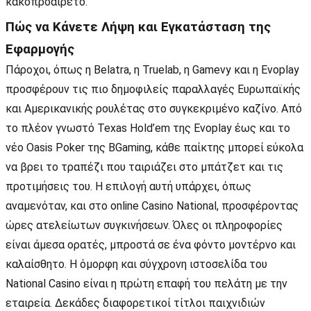
κακοπροαίρετο.
Πώς να Κάνετε Λήψη και Εγκατάσταση της
Εφαρμογής
Πάροχοι, όπως η Belatra, η Truelab, η Gamevy και η Evoplay
προσφέρουν τις πιο δημοφιλείς παραλλαγές Ευρωπαϊκής
και Αμερικανικής ρουλέτας στο συγκεκριμένο καζίνο. Από
το πλέον γνωστό Texas Hold’em της Evoplay έως και το
νέο Oasis Poker της BGaming, κάθε παίκτης μπορεί εύκολα
να βρει το τραπέζι που ταιριάζει στο μπάτζετ και τις
προτιμήσεις του. Η επιλογή αυτή υπάρχει, όπως
αναμενόταν, και στο online Casino National, προσφέροντας
ώρες ατελείωτων συγκινήσεων. Όλες οι πληροφορίες
είναι άμεσα ορατές, μπροστά σε ένα φόντο μοντέρνο και
καλαίσθητο. Η όμορφη και σύγχρονη ιστοσελίδα του
National Casino είναι η πρώτη επαφή του πελάτη με την
εταιρεία. Δεκάδες διαφορετικοί τίτλοι παιχνιδιών