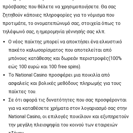
πρόσβασης που θέλετε να χρησιμοποιήσετε. Θα σας
ζητηθούν κάποιες πληροφορίες για το νόμισμα που
προτιμάτε, το ονοματεπώνυμό σας, στοιχεία όπως το
τηλέφωνό σας, η ημερομηνία γέννησής σας κλπ.
Ο νέος παίκτης μπορεί να αποκτήσει ένα ελκυστικό
πακέτο καλωσορίσματος που αποτελείται από
μπόνους κατάθεσης και δωρεάν περιστροφές(100%
εώς 100 ευρώ και 100 free spins).
Το National Casino προσφέρει μια ποικιλία από
ασφαλείς και βολικές μεθόδους πληρωμής για τους
παίκτες του.
Σε ότι αφορά τις δυνατότητες που σας προσφέρονται
για να καταθέσετε χρήματα στον λογαριασμό σας στην
National Casino, οι επιλογές ποικίλουν και εξυπηρετούν
την μεγάλη πλειοψηφία του κοινού των εταιρειών