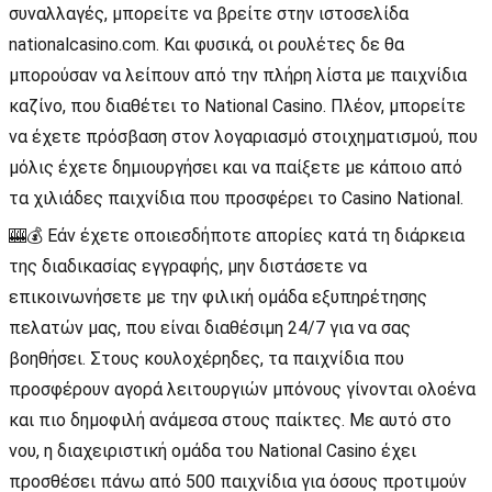
συναλλαγές, μπορείτε να βρείτε στην ιστοσελίδα
nationalcasino.com. Και φυσικά, οι ρουλέτες δε θα
μπορούσαν να λείπουν από την πλήρη λίστα με παιχνίδια
καζίνο, που διαθέτει το National Casino. Πλέον, μπορείτε
να έχετε πρόσβαση στον λογαριασμό στοιχηματισμού, που
μόλις έχετε δημιουργήσει και να παίξετε με κάποιο από
τα χιλιάδες παιχνίδια που προσφέρει το Casino National.
🎰💰 Εάν έχετε οποιεσδήποτε απορίες κατά τη διάρκεια
της διαδικασίας εγγραφής, μην διστάσετε να
επικοινωνήσετε με την φιλική ομάδα εξυπηρέτησης
πελατών μας, που είναι διαθέσιμη 24/7 για να σας
βοηθήσει. Στους κουλοχέρηδες, τα παιχνίδια που
προσφέρουν αγορά λειτουργιών μπόνους γίνονται ολοένα
και πιο δημοφιλή ανάμεσα στους παίκτες. Με αυτό στο
νου, η διαχειριστική ομάδα του National Casino έχει
προσθέσει πάνω από 500 παιχνίδια για όσους προτιμούν