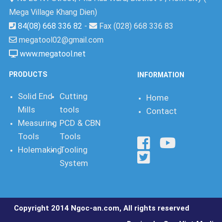
Mega Village Khang Dien)
84(08) 668 336 82
-
Fax (028) 668 336 83
megatool02@gmail.com
www.megatool.net
PRODUCTS
INFORMATION
Solid End
Cutting
Home
Mills
tools
Contact
Measuring
PCD & CBN
Tools
Tools
Holemaking
Tooling
System
Copyright 2014 Ngoc-an.com, All rights reserved