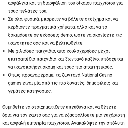
ασφάλεια και τη διασφάλιση του δίκαιου παιχνιδιού για
τους πελάτες του.
Σε όλα, φυσικά, μπορείτε να βάλετε στοίχημα και να
κερδίσετε πραγματικά χρήματα, αλλά και να τα
δοκιμάσετε σε εκδόσεις demo, ώστε να ακονίσετε τις
ικανότητές σας και να βελτιωθείτε.
Με χιλιάδες παιχνίδια, από κουλοχέρηδες μέχρι
επιτραπέζια παιχνίδια και ζωντανό καζίνο, υπόσχεται
να ικανοποιήσει ακόμη και τους πιο απαιτητικούς.
Όπως προαναφέραμε, τα ζωντανά National Casino
games είναι μία από τις πιο δυνατές, δημοφιλείς και
γεμάτες κατηγορίες.
Θυμηθείτε να στοιχηματίζετε υπεύθυνα και να θέτετε
όρια για τον εαυτό σας για να εξασφαλίσετε μία ευχάριστη
και ασφαλή εμπειρία παιχνιδιού. Ανακαλύψτε την απόλυτη