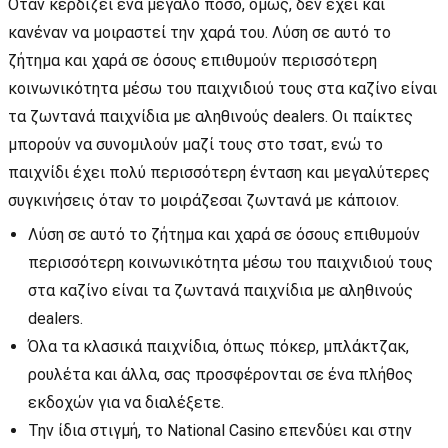
Όταν κερδίζει ένα μεγάλο ποσό, όμως, δεν έχει και
κανέναν να μοιραστεί την χαρά του. Λύση σε αυτό το
ζήτημα και χαρά σε όσους επιθυμούν περισσότερη
κοινωνικότητα μέσω του παιχνιδιού τους στα καζίνο είναι
τα ζωντανά παιχνίδια με αληθινούς dealers. Οι παίκτες
μπορούν να συνομιλούν μαζί τους στο τσατ, ενώ το
παιχνίδι έχει πολύ περισσότερη ένταση και μεγαλύτερες
συγκινήσεις όταν το μοιράζεσαι ζωντανά με κάποιον.
Λύση σε αυτό το ζήτημα και χαρά σε όσους επιθυμούν
περισσότερη κοινωνικότητα μέσω του παιχνιδιού τους
στα καζίνο είναι τα ζωντανά παιχνίδια με αληθινούς
dealers.
Όλα τα κλασικά παιχνίδια, όπως πόκερ, μπλάκτζακ,
ρουλέτα και άλλα, σας προσφέρονται σε ένα πλήθος
εκδοχών για να διαλέξετε.
Την ίδια στιγμή, το National Casino επενδύει και στην