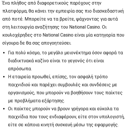
Ένα πλήθος από διαφορετικούς παρόχους στην
πλατφόρμα, θα κάνει την εμπειρία σας πιο διασκεδαστική
από ποτέ. Μπορείτε να τα βρείτε, ψάχνοντας για αυτά
στη λειτουργία αναζήτησης του National Casino. Οι
κουλοχέρηδες στο National Casino είναι μία κατηγορία που
σίγουρα δε θα σας απογοητεύσει.
Για πολύ κόσμο, το μεγάλο μειονέκτημα όσον αφορά τα
διαδικτυακά καζίνο είναι το γεγονός ότι είναι
απρόσωπα.
Η εταιρεία προωθεί, επίσης, τον ασφαλή τρόπο
παιχνιδιού και παρέχει συμβουλές και συνδέσεις με
οργανισμούς, που μπορούν να βοηθήσουν τους παίκτες
με προβλήματα εξάρτησης.
Οι παίκτες μπορούν να βρουν γρήγορα και εύκολα τα
παιχνίδια που τους ενδιαφέρουν, είτε στον υπολογιστή,
είτε σε κάποια κινητή συσκευή μέσω της εφαρμογής.