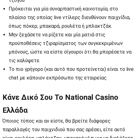
τζόγου.
Πρόκειται για μία συναρπαστική καινοτομία, στο
πλαίσιο της οποίας live ντίλερς διευθύνουν παιχνίδια,
όπως πόκερ, μπακαρά, ρουλέτα ή μπλακτζάκ.
Μην ξεχάσετε να ρίξετε και μία ματιά στις
προϋποθέσεις τζιραρίσματος των συγκεκριμένων
μπόνους, ώστε να είστε σίγουροι ότι θα μπορέσετε να
τις καλύψετε.
Το πιο γρήγορο (και αυτό που προτείνεται) είναι το live
chat με κάποιον εκπρόσωπο της εταιρείας.
Κάνε Δικό Σου Το National Casino
Ελλάδα
Όποιος τύπος και αν είστε, θα βρείτε διάφορες
παραλλαγές του παιχνιδιού που σας αρέσει, είτε αυτό