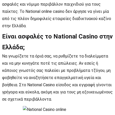
ασφαλές και νόμιμο περιβάλλον παιχνιδιού για τους
παίκτες. Το National online casino δεν άργησε να γίνει μία
από τις πλέον δημοφιλείς εταιρείες διαδικτυακού καζίνο
στην Ελλάδα.
Είναι ασφαλές το National Casino στην
Ελλάδα;
Να γνωρίζετε τα όριά σας, να ρυθμίζετε τα διαλείμματα
και να μην κυνηγάτε ποτέ τις απώλειες. Αν εσείς ή
κάποιος γνωστός σας παλεύει με προβλήματα τζόγου, μη
φοβηθείτε να αναζητήσετε επαγγελματική υγεία και
βοήθεια. Στο National Casino είσοδος και εγγραφή γίνονται
γρήγορα και εύκολα, ακόμη και για τους μη εξοικειωμένους
σε σχετικά περιβάλλοντα.