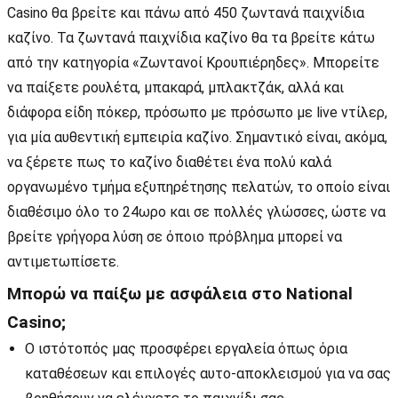
Casino θα βρείτε και πάνω από 450 ζωντανά παιχνίδια
καζίνο. Τα ζωντανά παιχνίδια καζίνο θα τα βρείτε κάτω
από την κατηγορία «Ζωντανοί Κρουπιέρηδες». Μπορείτε
να παίξετε ρουλέτα, μπακαρά, μπλακτζάκ, αλλά και
διάφορα είδη πόκερ, πρόσωπο με πρόσωπο με live ντίλερ,
για μία αυθεντική εμπειρία καζίνο. Σημαντικό είναι, ακόμα,
να ξέρετε πως το καζίνο διαθέτει ένα πολύ καλά
οργανωμένο τμήμα εξυπηρέτησης πελατών, το οποίο είναι
διαθέσιμο όλο το 24ωρο και σε πολλές γλώσσες, ώστε να
βρείτε γρήγορα λύση σε όποιο πρόβλημα μπορεί να
αντιμετωπίσετε.
Μπορώ να παίξω με ασφάλεια στο National
Casino;
Ο ιστότοπός μας προσφέρει εργαλεία όπως όρια
καταθέσεων και επιλογές αυτο-αποκλεισμού για να σας