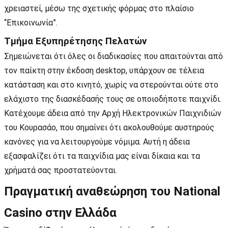
χρειαστεί, μέσω της σχετικής φόρμας στο πλαίσιο
“Επικοινωνία”.
Τμήμα Εξυπηρέτησης Πελατών
Σημειώνεται ότι όλες οι διαδικασίες που απαιτούνται από
τον παίκτη στην έκδοση desktop, υπάρχουν σε τέλεια
κατάσταση και στο κινητό, χωρίς να στερούνται ούτε στο
ελάχιστο της διασκέδασής τους σε οποιοδήποτε παιχνίδι.
Κατέχουμε άδεια από την Αρχή Ηλεκτρονικών Παιχνιδιών
του Κουρασάο, που σημαίνει ότι ακολουθούμε αυστηρούς
κανόνες για να λειτουργούμε νόμιμα. Αυτή η άδεια
εξασφαλίζει ότι τα παιχνίδια μας είναι δίκαια και τα
χρήματά σας προστατεύονται.
Πραγματική αναθεώρηση του National
Casino στην Ελλάδα