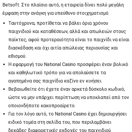
Betsoft. Στο πλαίσιο αυτό, η εταιρεία δίνει πολύ μεγάλη
έμφαση στην ανάγκη για υπεύθυνο στοιχηματισμό.
Ταυτόχρονα, προτίθεται να βάλει όρια χρόνου
παιχνιδιού και καταθέσεων, αλλά και απωλειών στους
παίκτες, αφού προτεραιότητα είναι το παιχνίδι να είναι
διασκέδαση και όχι αιτία απώλειας περιουσίας και
εθισμού.
Η εφαρμογή του National Casino προσφέρει έναν βολικό
και καθηλωτικό τρόπο για να απολαύσετε τα
αγαπημένα σας παιχνίδια καζίνο εν κινήσει.
Βεβαιωθείτε ότι έχετε έναν αρκετά δύσκολο κωδικό,
ώστε να μην υπάρχει περίπτωση να υποκλαπεί από τον
οποιονδήποτε κακοπροαίρετο.
Για τον λόγο αυτό, το National Casino έχει δημιουργήσει
ειδικό τομέα στη σελίδα του, που περιλαμβάνει
δεκάδες διαφορετικές εκδοχές του παιχνιδιού.