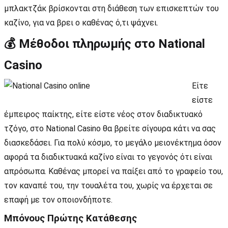
μπλακτζάκ βρίσκονται στη διάθεση των επισκεπτών του
καζίνο, για να βρει ο καθένας ό,τι ψάχνει.
💰 Μέθοδοι πληρωμής στο National
Casino
Είτε
είστε
έμπειρος παίκτης, είτε είστε νέος στον διαδικτυακό
τζόγο, στο National Casino θα βρείτε σίγουρα κάτι να σας
διασκεδάσει. Για πολύ κόσμο, το μεγάλο μειονέκτημα όσον
αφορά τα διαδικτυακά καζίνο είναι το γεγονός ότι είναι
απρόσωπα. Καθένας μπορεί να παίξει από το γραφείο του,
τον καναπέ του, την τουαλέτα του, χωρίς να έρχεται σε
επαφή με τον οποιονδήποτε.
Μπόνους Πρώτης Κατάθεσης