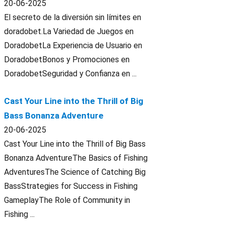
20-06-2025
El secreto de la diversión sin límites en
doradobet.La Variedad de Juegos en
DoradobetLa Experiencia de Usuario en
DoradobetBonos y Promociones en
DoradobetSeguridad y Confianza en ...
Cast Your Line into the Thrill of Big
Bass Bonanza Adventure
20-06-2025
Cast Your Line into the Thrill of Big Bass
Bonanza AdventureThe Basics of Fishing
AdventuresThe Science of Catching Big
BassStrategies for Success in Fishing
GameplayThe Role of Community in
Fishing ...