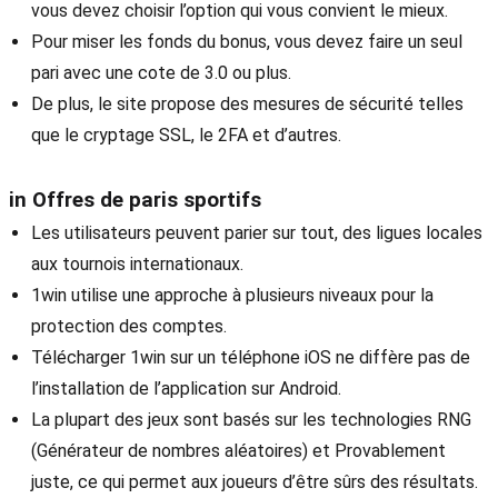
vous devez choisir l’option qui vous convient le mieux.
Pour miser les fonds du bonus, vous devez faire un seul
pari avec une cote de 3.0 ou plus.
De plus, le site propose des mesures de sécurité telles
que le cryptage SSL, le 2FA et d’autres.
in Offres de paris sportifs
Les utilisateurs peuvent parier sur tout, des ligues locales
aux tournois internationaux.
1win utilise une approche à plusieurs niveaux pour la
protection des comptes.
Télécharger 1win sur un téléphone iOS ne diffère pas de
l’installation de l’application sur Android.
La plupart des jeux sont basés sur les technologies RNG
(Générateur de nombres aléatoires) et Provablement
juste, ce qui permet aux joueurs d’être sûrs des résultats.