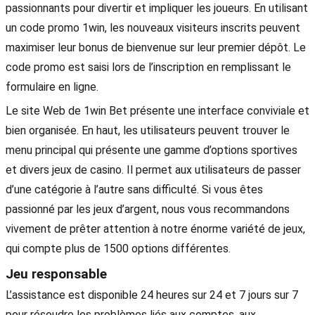
passionnants pour divertir et impliquer les joueurs. En utilisant
un code promo 1win, les nouveaux visiteurs inscrits peuvent
maximiser leur bonus de bienvenue sur leur premier dépôt. Le
code promo est saisi lors de l’inscription en remplissant le
formulaire en ligne.
Le site Web de 1win Bet présente une interface conviviale et
bien organisée. En haut, les utilisateurs peuvent trouver le
menu principal qui présente une gamme d’options sportives
et divers jeux de casino. Il permet aux utilisateurs de passer
d’une catégorie à l’autre sans difficulté. Si vous êtes
passionné par les jeux d’argent, nous vous recommandons
vivement de prêter attention à notre énorme variété de jeux,
qui compte plus de 1500 options différentes.
Jeu responsable
L’assistance est disponible 24 heures sur 24 et 7 jours sur 7
pour résoudre les problèmes liés aux comptes, aux