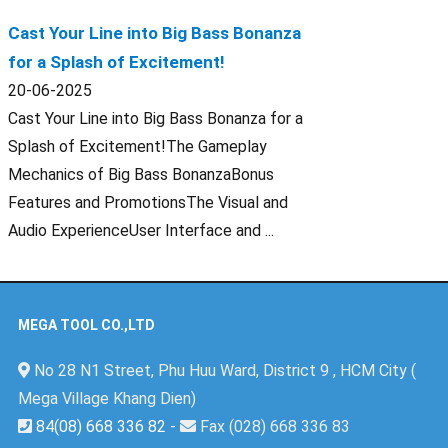
Cast Your Line into Big Bass Bonanza
for a Splash of Excitement!
20-06-2025
Cast Your Line into Big Bass Bonanza for a
Splash of Excitement!The Gameplay
Mechanics of Big Bass BonanzaBonus
Features and PromotionsThe Visual and
Audio ExperienceUser Interface and ...
MEGA TOOL CO.,LTD
No 28 N1 Street, Phu Huu Ward, District 9 , HCM City (
Mega Village Khang Dien)
84(08) 668 336 82
-
Fax (028) 668 336 83