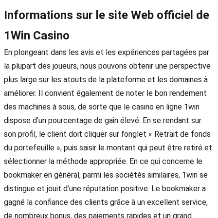
Informations sur le site Web officiel de
1Win Casino
En plongeant dans les avis et les expériences partagées par
la plupart des joueurs, nous pouvons obtenir une perspective
plus large sur les atouts de la plateforme et les domaines à
améliorer. Il convient également de noter le bon rendement
des machines à sous, de sorte que le casino en ligne 1win
dispose d’un pourcentage de gain élevé. En se rendant sur
son profil, le client doit cliquer sur l’onglet « Retrait de fonds
du portefeuille », puis saisir le montant qui peut être retiré et
sélectionner la méthode appropriée. En ce qui concerne le
bookmaker en général, parmi les sociétés similaires, 1win se
distingue et jouit d’une réputation positive. Le bookmaker a
gagné la confiance des clients grâce à un excellent service,
de nombreux bonus, des paiements rapides et un grand