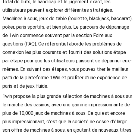
total de buts, le handicap et le jugement exact, les
utilisateurs peuvent explorer différentes stratégies.
Machines à sous, jeux de table (roulette, blackjack, baccarat),
poker, paris sportifs, et bien plus. Le parcours de dépannage
de 1win commence souvent par la section Foire aux
questions (FAQ). Ce référentiel aborde les problèmes de
connexion les plus courants et fournit des solutions étape
par étape pour que les utilisateurs puissent se dépanner eux-
mêmes. En suivant ces étapes, vous pouvez tirer le meilleur
parti de la plateforme 1Win et profiter d’une expérience de
paris et de jeux fluide.
1win propose la plus grande sélection de machines à sous sur
le marché des casinos, avec une gamme impressionnante de
plus de 10,000 jeux de machines à sous. Ce qui est encore
plus impressionnant, c’est que la société ne cesse d’élargir
son offre de machines à sous, en ajoutant de nouveaux titres