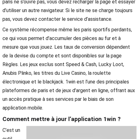
paris ne s’ouvre pas, vous devez recharger la page et essayer
d’utiliser un autre navigateur. Si le site ne se charge toujours
pas, vous devez contacter le service d’assistance.
Ce système récompense même les paris sportifs perdants,
ce qui vous permet d’accumuler des pièces au fur et à
mesure que vous jouez. Les taux de conversion dépendent
de la devise du compte et sont disponibles sur la page
Règles. Les jeux exclus sont Speed & Cash, Lucky Loot,
Anubis Plinko, les titres du Live Casino, la roulette
électronique et le blackjack. 1win est l’une des principales
plateformes de paris et de jeux d’argent en ligne, offrant aux
un accès pratique à ses services par le biais de son
application mobile.
Comment mettre à jour l’application 1win ?
C’est un
outil