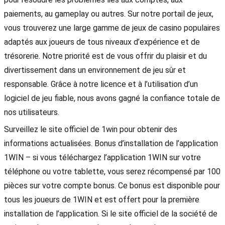
paiements, au gameplay ou autres. Sur notre portail de jeux,
vous trouverez une large gamme de jeux de casino populaires
adaptés aux joueurs de tous niveaux d’expérience et de
trésorerie. Notre priorité est de vous offrir du plaisir et du
divertissement dans un environnement de jeu sûr et
responsable. Grâce à notre licence et à l’utilisation d’un
logiciel de jeu fiable, nous avons gagné la confiance totale de
nos utilisateurs.
Surveillez le site officiel de 1win pour obtenir des
informations actualisées. Bonus d’installation de l’application
1WIN – si vous téléchargez l’application 1WIN sur votre
téléphone ou votre tablette, vous serez récompensé par 100
pièces sur votre compte bonus. Ce bonus est disponible pour
tous les joueurs de 1WIN et est offert pour la première
installation de l’application. Si le site officiel de la société de