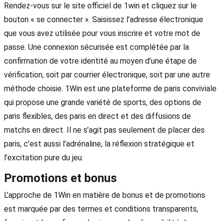
Rendez-vous sur le site officiel de 1win et cliquez sur le
bouton « se connecter ». Saisissez l’adresse électronique
que vous avez utilisée pour vous inscrire et votre mot de
passe. Une connexion sécurisée est complétée par la
confirmation de votre identité au moyen d’une étape de
vérification, soit par courrier électronique, soit par une autre
méthode choisie. 1Win est une plateforme de paris conviviale
qui propose une grande variété de sports, des options de
paris flexibles, des paris en direct et des diffusions de
matchs en direct. Il ne s’agit pas seulement de placer des
paris, c’est aussi l’adrénaline, la réflexion stratégique et
l’excitation pure du jeu.
Promotions et bonus
L’approche de 1Win en matière de bonus et de promotions
est marquée par des termes et conditions transparents,