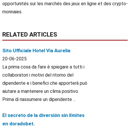
opportunités sur les marchés des jeux en ligne et des crypto-
monnaies.
RELATED ARTICLES
Sito Ufficiale Hotel Via Aurelia
20-06-2025
La prima cosa da fare è spiegare a tutti i
collaboratori i motivi del ritorno del
dipendente e i benefici che apporterà può
aiutare a mantenere un clima positivo.
Prima di riassumere un dipendente ...
El secreto de la diversión sin límites
en doradobet.