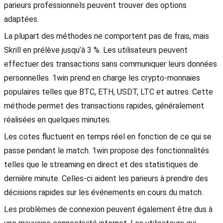
parieurs professionnels peuvent trouver des options
adaptées.
La plupart des méthodes ne comportent pas de frais, mais
Skrill en prélève jusqu’à 3 %. Les utilisateurs peuvent
effectuer des transactions sans communiquer leurs données
personnelles. 1win prend en charge les crypto-monnaies
populaires telles que BTC, ETH, USDT, LTC et autres. Cette
méthode permet des transactions rapides, généralement
réalisées en quelques minutes.
Les cotes fluctuent en temps réel en fonction de ce qui se
passe pendant le match. 1win propose des fonctionnalités
telles que le streaming en direct et des statistiques de
dernière minute. Celles-ci aident les parieurs à prendre des
décisions rapides sur les événements en cours du match.
Les problèmes de connexion peuvent également être dus à