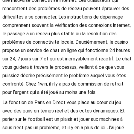
une mauvaise connectivité internet. Les utilisateurs qui
rencontrent des problèmes de réseau peuvent éprouver des
difficultés à se connecter. Les instructions de dépannage
comprennent souvent la vérification des connexions internet,
le passage à un réseau plus stable ou la résolution des
problèmes de connectivité locale. Deuxièmement, le casino
propose un service de chat en ligne qui fonctionne 24 heures
sur 24, 7 jours sur 7 et qui est incroyablement réactif. Le chat
vous guidera à travers le processus, veillant à ce que vous
puissiez décrire précisément le problème auquel vous êtes
confronté. Chez 1win, il n’y a pas de commission de retrait
pour l’argent qui a été joué au moins une fois.
La fonction de Paris en Direct vous place au cœur du jeu
avec des paris en temps réel et des cotes dynamiques. Et
parier sur le football est un plaisir et jouer aux machines à
sous n’est pas un problème, et il y en a plus de ici. J’ai joué