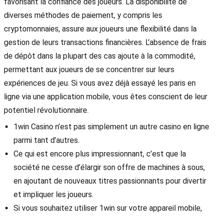
favorisant la confiance des joueurs. La disponibilité de
diverses méthodes de paiement, y compris les
cryptomonnaies, assure aux joueurs une flexibilité dans la
gestion de leurs transactions financières. L’absence de frais
de dépôt dans la plupart des cas ajoute à la commodité,
permettant aux joueurs de se concentrer sur leurs
expériences de jeu. Si vous avez déjà essayé les paris en
ligne via une application mobile, vous êtes conscient de leur
potentiel révolutionnaire.
1win Casino n’est pas simplement un autre casino en ligne
parmi tant d’autres.
Ce qui est encore plus impressionnant, c’est que la
société ne cesse d’élargir son offre de machines à sous,
en ajoutant de nouveaux titres passionnants pour divertir
et impliquer les joueurs.
Si vous souhaitez utiliser 1win sur votre appareil mobile,