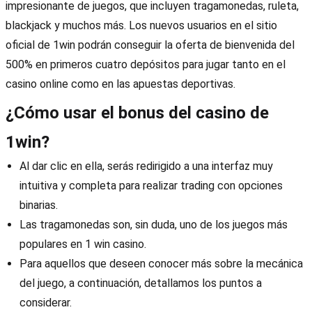
impresionante de juegos, que incluyen tragamonedas, ruleta,
blackjack y muchos más. Los nuevos usuarios en el sitio
oficial de 1win podrán conseguir la oferta de bienvenida del
500% en primeros cuatro depósitos para jugar tanto en el
casino online como en las apuestas deportivas.
¿Cómo usar el bonus del casino de
1win?
Al dar clic en ella, serás redirigido a una interfaz muy
intuitiva y completa para realizar trading con opciones
binarias.
Las tragamonedas son, sin duda, uno de los juegos más
populares en 1 win casino.
Para aquellos que deseen conocer más sobre la mecánica
del juego, a continuación, detallamos los puntos a
considerar.