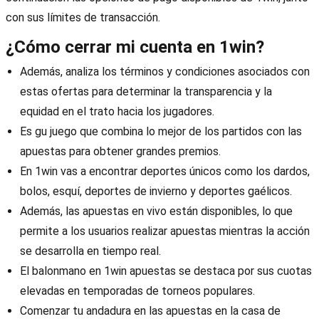
con sus límites de transacción.
¿Cómo cerrar mi cuenta en 1win?
Además, analiza los términos y condiciones asociados con
estas ofertas para determinar la transparencia y la
equidad en el trato hacia los jugadores.
Es gu juego que combina lo mejor de los partidos con las
apuestas para obtener grandes premios.
En 1win vas a encontrar deportes únicos como los dardos,
bolos, esquí, deportes de invierno y deportes gaélicos.
Además, las apuestas en vivo están disponibles, lo que
permite a los usuarios realizar apuestas mientras la acción
se desarrolla en tiempo real.
El balonmano en 1win apuestas se destaca por sus cuotas
elevadas en temporadas de torneos populares.
Comenzar tu andadura en las apuestas en la casa de