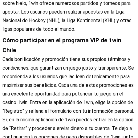
sobre hielo, 1win ofrece numerosos partidos y torneos para
apostar. Los usuarios pueden realizar apuestas en la Liga
Nacional de Hockey (NHL), la Liga Kontinental (KHL) y otras
ligas populares de todo el mundo.
Cómo participar en el programa VIP de 1win
Chile
Cada bonificación y promoción tiene sus propios términos y
condiciones, que garantizan un juego justo y transparente. Se
recomienda a los usuarios que las lean detenidamente para
maximizar sus beneficios. Cada una de estas promociones es
una excelente oportunidad para potenciar tu juego en el
casino 1win. Entra en la aplicación de 1win, elige la opción de
“Registro” y rellena el formulario con tu información personal.
Sí, en la misma aplicación de 1win puedes entrar en la opción
de “Retirar” y proceder a enviar dinero a tu cuenta. Te dejo a
continuación las opciones de pago disponibles de 1win, junto