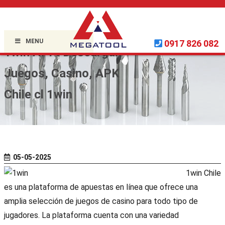
Home »
Uncategorized
»
MENU
0917 826 082
1win APP: Descargar,
Juegos, Casino, APK
Chile cl 1win
05-05-2025
1win Chile
es una plataforma de apuestas en línea que ofrece una
amplia selección de juegos de casino para todo tipo de
jugadores. La plataforma cuenta con una variedad