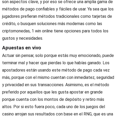
son aspectos clave, y por eso se ofrece una amplia gama de
métodos de pago confiables y fáciles de usar. Ya sea que los
jugadores prefieran métodos tradicionales como tarjetas de
crédito, o busquen soluciones más modernas como las
criptomonedas, 1 win online tiene opciones para todos los
gustos y necesidades.
Apuestas en vivo
Actuar sin pensar, solo porque estás muy emocionado, puede
terminar mal y hacer que pierdas lo que habías ganado. Los
apostadores están usando este método de pago cada vez
más, porque con el mismo cuentan con inmediatez, seguridad
y privacidad en sus transacciones. Asimismo, es el método
preferido por aquellos que les gusta apostar en grande
porque cuenta con los montos de depósito y retiro más
altos. Por si esto fuera poco, cada uno de los juegos del
casino arrojan sus resultados con base en el RNG, que es una