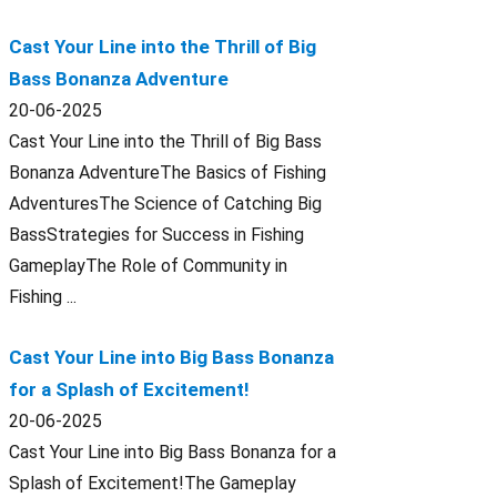
Cast Your Line into the Thrill of Big
Bass Bonanza Adventure
20-06-2025
Cast Your Line into the Thrill of Big Bass
Bonanza AdventureThe Basics of Fishing
AdventuresThe Science of Catching Big
BassStrategies for Success in Fishing
GameplayThe Role of Community in
Fishing ...
Cast Your Line into Big Bass Bonanza
for a Splash of Excitement!
20-06-2025
Cast Your Line into Big Bass Bonanza for a
Splash of Excitement!The Gameplay