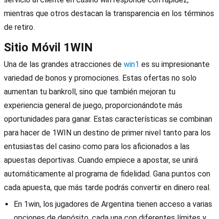
mientras que otros destacan la transparencia en los términos
de retiro.
Sitio Móvil 1WIN
Una de las grandes atracciones de
win1
es su impresionante
variedad de bonos y promociones. Estas ofertas no solo
aumentan tu bankroll, sino que también mejoran tu
experiencia general de juego, proporcionándote más
oportunidades para ganar. Estas características se combinan
para hacer de 1WIN un destino de primer nivel tanto para los
entusiastas del casino como para los aficionados a las
apuestas deportivas. Cuando empiece a apostar, se unirá
automáticamente al programa de fidelidad. Gana puntos con
cada apuesta, que más tarde podrás convertir en dinero real.
En 1win, los jugadores de Argentina tienen acceso a varias
opciones de depósito, cada una con diferentes límites y