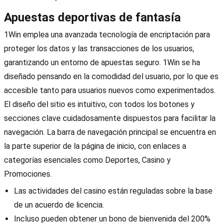
Apuestas deportivas de fantasía
1Win emplea una avanzada tecnología de encriptación para
proteger los datos y las transacciones de los usuarios,
garantizando un entorno de apuestas seguro. 1Win se ha
diseñado pensando en la comodidad del usuario, por lo que es
accesible tanto para usuarios nuevos como experimentados.
El diseño del sitio es intuitivo, con todos los botones y
secciones clave cuidadosamente dispuestos para facilitar la
navegación. La barra de navegación principal se encuentra en
la parte superior de la página de inicio, con enlaces a
categorías esenciales como Deportes, Casino y
Promociones.
Las actividades del casino están reguladas sobre la base
de un acuerdo de licencia.
Incluso pueden obtener un bono de bienvenida del 200%