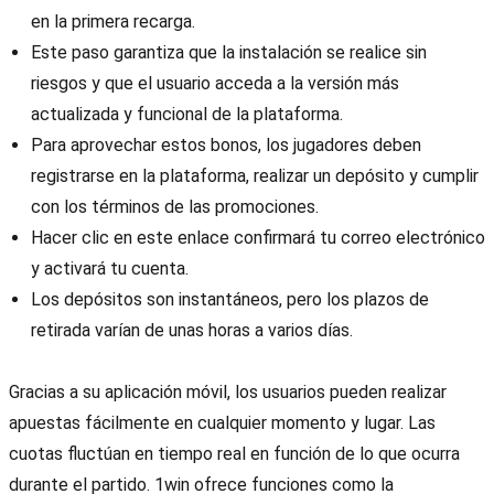
en la primera recarga.
Este paso garantiza que la instalación se realice sin
riesgos y que el usuario acceda a la versión más
actualizada y funcional de la plataforma.
Para aprovechar estos bonos, los jugadores deben
registrarse en la plataforma, realizar un depósito y cumplir
con los términos de las promociones.
Hacer clic en este enlace confirmará tu correo electrónico
y activará tu cuenta.
Los depósitos son instantáneos, pero los plazos de
retirada varían de unas horas a varios días.
Gracias a su aplicación móvil, los usuarios pueden realizar
apuestas fácilmente en cualquier momento y lugar. Las
cuotas fluctúan en tiempo real en función de lo que ocurra
durante el partido. 1win ofrece funciones como la