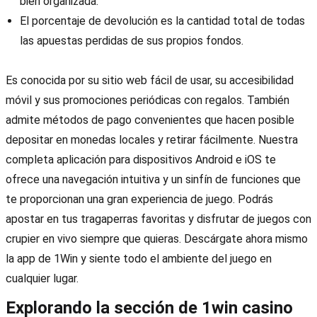
bien organizada.
El porcentaje de devolución es la cantidad total de todas
las apuestas perdidas de sus propios fondos.
Es conocida por su sitio web fácil de usar, su accesibilidad
móvil y sus promociones periódicas con regalos. También
admite métodos de pago convenientes que hacen posible
depositar en monedas locales y retirar fácilmente. Nuestra
completa aplicación para dispositivos Android e iOS te
ofrece una navegación intuitiva y un sinfín de funciones que
te proporcionan una gran experiencia de juego. Podrás
apostar en tus tragaperras favoritas y disfrutar de juegos con
crupier en vivo siempre que quieras. Descárgate ahora mismo
la app de 1Win y siente todo el ambiente del juego en
cualquier lugar.
Explorando la sección de 1win casino