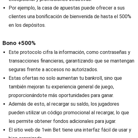
Por ejemplo, la casa de apuestas puede ofrecer a sus
clientes una bonificación de bienvenida de hasta el 500%
en los depósitos.
Bono +500%
Este protocolo cifra la información, como contraseñas y
transacciones financieras, garantizando que se mantengan
seguras frente a accesos no autorizados.
Estas ofertas no solo aumentan tu bankroll, sino que
también mejoran tu experiencia general de juego,
proporcionándote más oportunidades para ganar.
Además de esto, al recargar su saldo, los jugadores
pueden utilizar un código promocional al recargar, lo que
les permite obtener fondos adicionales para jugar.
El sitio web de 1win Bet tiene una interfaz fácil de usar y