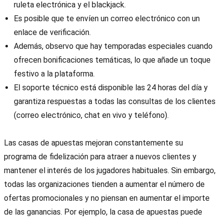
ruleta electrónica y el blackjack.
Es posible que te envíen un correo electrónico con un
enlace de verificación.
Además, observo que hay temporadas especiales cuando
ofrecen bonificaciones temáticas, lo que añade un toque
festivo a la plataforma.
El soporte técnico está disponible las 24 horas del día y
garantiza respuestas a todas las consultas de los clientes
(correo electrónico, chat en vivo y teléfono).
Las casas de apuestas mejoran constantemente su
programa de fidelización para atraer a nuevos clientes y
mantener el interés de los jugadores habituales. Sin embargo,
todas las organizaciones tienden a aumentar el número de
ofertas promocionales y no piensan en aumentar el importe
de las ganancias. Por ejemplo, la casa de apuestas puede