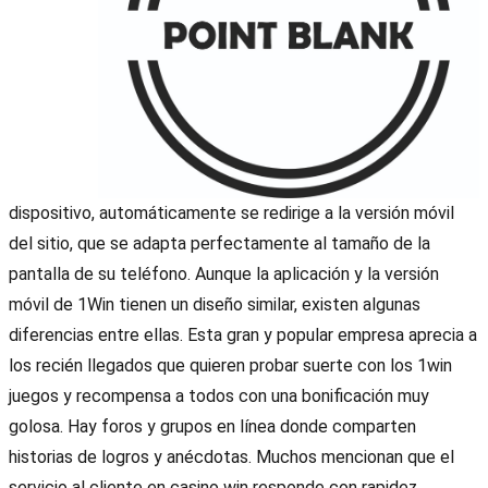
dispositivo, automáticamente se redirige a la versión móvil
del sitio, que se adapta perfectamente al tamaño de la
pantalla de su teléfono. Aunque la aplicación y la versión
móvil de 1Win tienen un diseño similar, existen algunas
diferencias entre ellas. Esta gran y popular empresa aprecia a
los recién llegados que quieren probar suerte con los 1win
juegos y recompensa a todos con una bonificación muy
golosa. Hay foros y grupos en línea donde comparten
historias de logros y anécdotas. Muchos mencionan que el
servicio al cliente en casino win responde con rapidez,