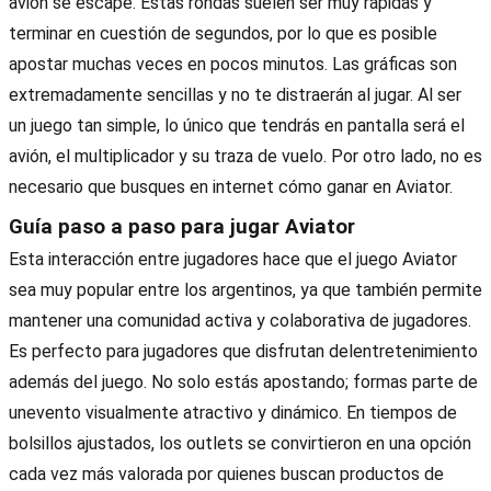
avión se escape. Estas rondas suelen ser muy rápidas y
terminar en cuestión de segundos, por lo que es posible
apostar muchas veces en pocos minutos. Las gráficas son
extremadamente sencillas y no te distraerán al jugar. Al ser
un juego tan simple, lo único que tendrás en pantalla será el
avión, el multiplicador y su traza de vuelo. Por otro lado, no es
necesario que busques en internet cómo ganar en Aviator.
Guía paso a paso para jugar Aviator
Esta interacción entre jugadores hace que el juego Aviator
sea muy popular entre los argentinos, ya que también permite
mantener una comunidad activa y colaborativa de jugadores.
Es perfecto para jugadores que disfrutan delentretenimiento
además del juego. No solo estás apostando; formas parte de
unevento visualmente atractivo y dinámico. En tiempos de
bolsillos ajustados, los outlets se convirtieron en una opción
cada vez más valorada por quienes buscan productos de