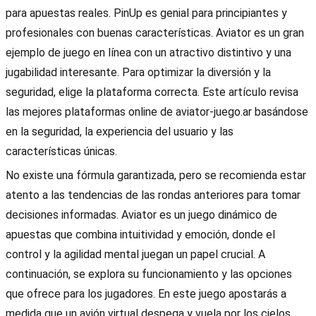
para apuestas reales. PinUp es genial para principiantes y
profesionales con buenas características. Aviator es un gran
ejemplo de juego en línea con un atractivo distintivo y una
jugabilidad interesante. Para optimizar la diversión y la
seguridad, elige la plataforma correcta. Este artículo revisa
las mejores plataformas online de aviator-juego.ar basándose
en la seguridad, la experiencia del usuario y las
características únicas.
No existe una fórmula garantizada, pero se recomienda estar
atento a las tendencias de las rondas anteriores para tomar
decisiones informadas. Aviator es un juego dinámico de
apuestas que combina intuitividad y emoción, donde el
control y la agilidad mental juegan un papel crucial. A
continuación, se explora su funcionamiento y las opciones
que ofrece para los jugadores. En este juego apostarás a
medida que un avión virtual despega y vuela por los cielos.