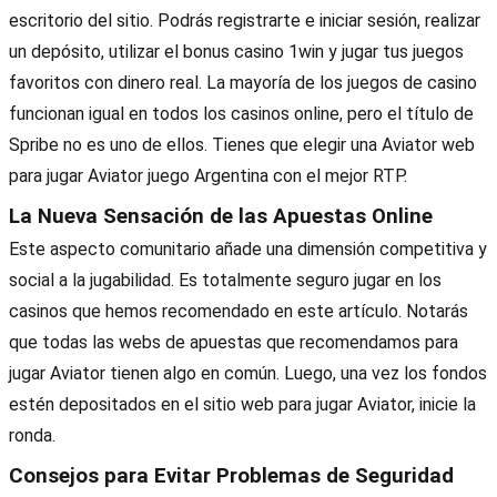
escritorio del sitio. Podrás registrarte e iniciar sesión, realizar
un depósito, utilizar el bonus casino 1win y jugar tus juegos
favoritos con dinero real. La mayoría de los juegos de casino
funcionan igual en todos los casinos online, pero el título de
Spribe no es uno de ellos. Tienes que elegir una Aviator web
para jugar Aviator juego Argentina con el mejor RTP.
La Nueva Sensación de las Apuestas Online
Este aspecto comunitario añade una dimensión competitiva y
social a la jugabilidad. Es totalmente seguro jugar en los
casinos que hemos recomendado en este artículo. Notarás
que todas las webs de apuestas que recomendamos para
jugar Aviator tienen algo en común. Luego, una vez los fondos
estén depositados en el sitio web para jugar Aviator, inicie la
ronda.
Consejos para Evitar Problemas de Seguridad