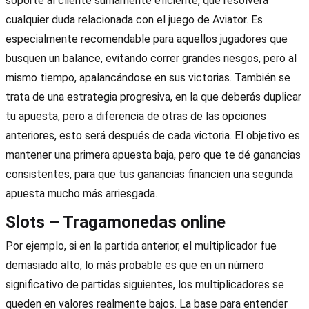
soporte al cliente sumamente eficiente, que resolverá
cualquier duda relacionada con el juego de Aviator. Es
especialmente recomendable para aquellos jugadores que
busquen un balance, evitando correr grandes riesgos, pero al
mismo tiempo, apalancándose en sus victorias. También se
trata de una estrategia progresiva, en la que deberás duplicar
tu apuesta, pero a diferencia de otras de las opciones
anteriores, esto será después de cada victoria. El objetivo es
mantener una primera apuesta baja, pero que te dé ganancias
consistentes, para que tus ganancias financien una segunda
apuesta mucho más arriesgada.
Slots – Tragamonedas online
Por ejemplo, si en la partida anterior, el multiplicador fue
demasiado alto, lo más probable es que en un número
significativo de partidas siguientes, los multiplicadores se
queden en valores realmente bajos. La base para entender