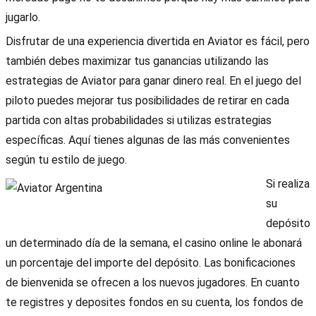
jugarlo.
Disfrutar de una experiencia divertida en Aviator es fácil, pero
también debes maximizar tus ganancias utilizando las
estrategias de Aviator para ganar dinero real. En el juego del
piloto puedes mejorar tus posibilidades de retirar en cada
partida con altas probabilidades si utilizas estrategias
específicas. Aquí tienes algunas de las más convenientes
según tu estilo de juego.
Si realiza
su
depósito
un determinado día de la semana, el casino online le abonará
un porcentaje del importe del depósito. Las bonificaciones
de bienvenida se ofrecen a los nuevos jugadores. En cuanto
te registres y deposites fondos en su cuenta, los fondos de