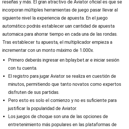
reseñas y más. El gran atractivo de Aviator oficial es que se
incorporan múltiples herramientas de juego pasar llevar al
siguiente nivel la experiencia de apuesta. En el juego
automático podrás establecer uan cantidad de apuesta
automaica para ahorrar tiempo en cada una de las rondas.
Tras establecer tu apuesta, el multiplicador empieza a
incrementar con un monto máximo de 1.000x.
Primero deberás ingresar en bplay.bet.ar e iniciar sesión
con tu cuenta.
El registro para jugar Aviator se realiza en cuestión de
minutos, permitiendo que tanto novatos como expertos
disfruten de sus partidas.
Pero esto es solo el comienzo y no es suficiente para
justificar la popularidad de Aviator.
Los juegos de choque son una de las opciones de
entretenimiento más populares en las plataformas de