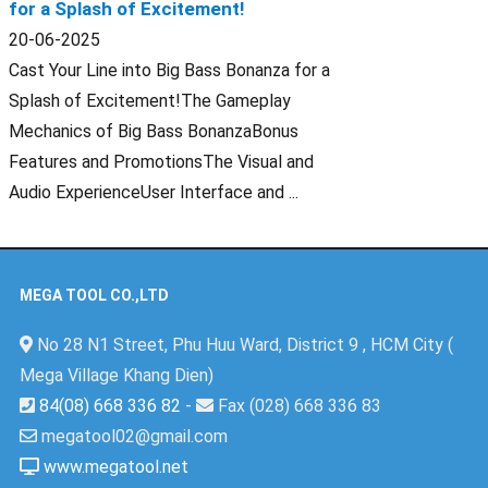
for a Splash of Excitement!
20-06-2025
Cast Your Line into Big Bass Bonanza for a
Splash of Excitement!The Gameplay
Mechanics of Big Bass BonanzaBonus
Features and PromotionsThe Visual and
Audio ExperienceUser Interface and ...
MEGA TOOL CO.,LTD
No 28 N1 Street, Phu Huu Ward, District 9 , HCM City (
Mega Village Khang Dien)
84(08) 668 336 82
-
Fax (028) 668 336 83
megatool02@gmail.com
www.megatool.net