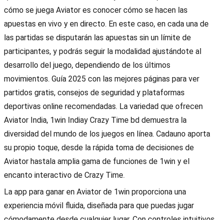
cómo se juega Aviator es conocer cómo se hacen las
apuestas en vivo y en directo. En este caso, en cada una de
las partidas se disputarán las apuestas sin un límite de
participantes, y podrás seguir la modalidad ajustándote al
desarrollo del juego, dependiendo de los últimos
movimientos. Guía 2025 con las mejores páginas para ver
partidos gratis, consejos de seguridad y plataformas
deportivas online recomendadas. La variedad que ofrecen
Aviator India, 1win Indiay Crazy Time bd demuestra la
diversidad del mundo de los juegos en línea. Cadauno aporta
su propio toque, desde la rápida toma de decisiones de
Aviator hastala amplia gama de funciones de 1win y el
encanto interactivo de Crazy Time.
La app para ganar en Aviator de 1win proporciona una
experiencia móvil fluida, diseñada para que puedas jugar
cómodamente desde cualquier lugar. Con controles intuitivos