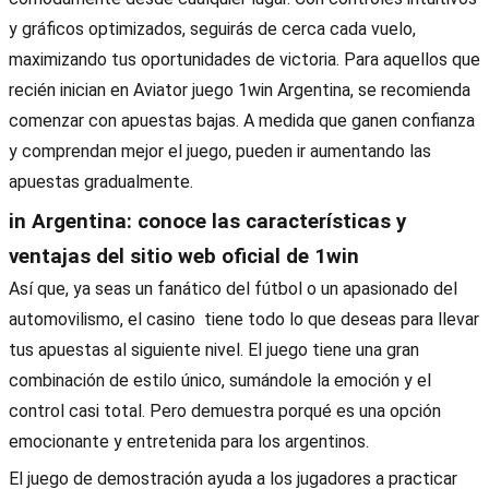
y gráficos optimizados, seguirás de cerca cada vuelo,
maximizando tus oportunidades de victoria. Para aquellos que
recién inician en Aviator juego 1win Argentina, se recomienda
comenzar con apuestas bajas. A medida que ganen confianza
y comprendan mejor el juego, pueden ir aumentando las
apuestas gradualmente.
in Argentina: conoce las características y
ventajas del sitio web oficial de 1win
Así que, ya seas un fanático del fútbol o un apasionado del
automovilismo, el casino tiene todo lo que deseas para llevar
tus apuestas al siguiente nivel. El juego tiene una gran
combinación de estilo único, sumándole la emoción y el
control casi total. Pero demuestra porqué es una opción
emocionante y entretenida para los argentinos.
El juego de demostración ayuda a los jugadores a practicar