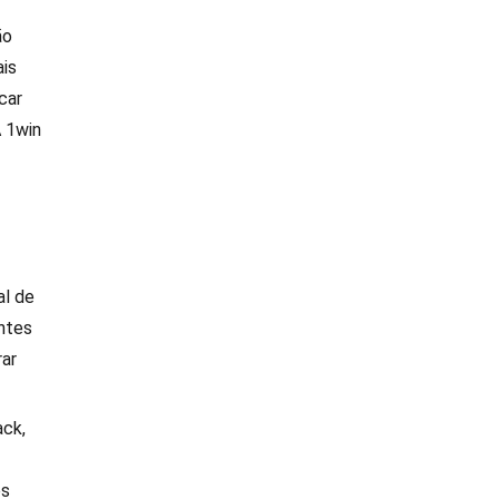
ão
ais
car
A 1win
al de
antes
rar
ack,
os