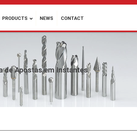
PRODUCTS
NEWS
CONTACT
a de Apostas em Instantes