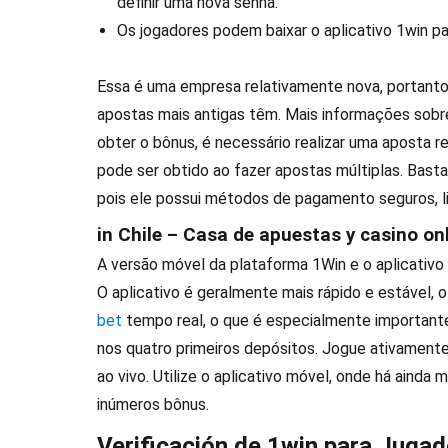
definir uma nova senha.
Os jogadores podem baixar o aplicativo 1win pa
Essa é uma empresa relativamente nova, portanto
apostas mais antigas têm. Mais informações sobr
obter o bônus, é necessário realizar uma aposta 
pode ser obtido ao fazer apostas múltiplas. Basta
pois ele possui métodos de pagamento seguros, l
in Chile – Casa de apuestas y casino on
A versão móvel da plataforma 1Win e o aplicati
O aplicativo é geralmente mais rápido e estável,
bet
tempo real, o que é especialmente importante
nos quatro primeiros depósitos. Jogue ativamente
ao vivo. Utilize o aplicativo móvel, onde há aind
inúmeros bônus.
Verificación de 1win para Juga