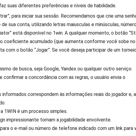
z suas diferentes preferências e níveis de habilidade.
trar”, para iniciar sua sessão. Recomendamos que crie uma senh
 de sua conta, utilizando letras maiusculas e minúsculas, númer
viator” está disponível no 1win. A qualquer momento, o botão “S
o coeficiente acumulado (que aumenta conforme você sobe no 
ta com o botão “Jogar”. Se você deseja participar de um torneio
ismo de busca, seja Google, Yandex ou qualquer outro serviço.
 confirmar a concordância com as regras, o usuário envia o
s informados correspondem às informações reais do jogador e, 
do.
 a 1WIN é um processo simples.
ign impressionante tornam a jogabilidade envolvente.
para o e-mail ou número de telefone indicado com um link para 