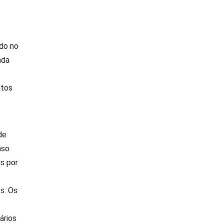
ado no
ada
ntos
de
aso
s por
s. Os
ários