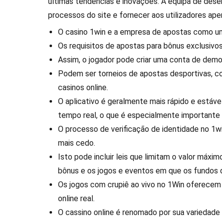
últimas tendências e inovações. A equipa de dese
processos do site e fornecer aos utilizadores ap
O casino 1win e a empresa de apostas como u
Os requisitos de apostas para bônus exclusivos
Assim, o jogador pode criar uma conta de demo
Podem ser torneios de apostas desportivas, 
casinos online.
O aplicativo é geralmente mais rápido e estáve
tempo real, o que é especialmente importante 
O processo de verificação de identidade no 1win
mais cedo.
Isto pode incluir leis que limitam o valor máx
bônus e os jogos e eventos em que os fundos
Os jogos com crupiê ao vivo no 1Win oferecem 
online real.
O cassino online é renomado por sua variedade