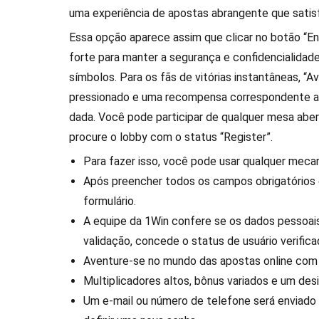
uma experiência de apostas abrangente que satisfa
Essa opção aparece assim que clicar no botão “En
forte para manter a segurança e confidencialidade
símbolos. Para os fãs de vitórias instantâneas, “A
pressionado e uma recompensa correspondente a
dada. Você pode participar de qualquer mesa aber
procure o lobby com o status “Register”.
Para fazer isso, você pode usar qualquer mecan
Após preencher todos os campos obrigatórios e
formulário.
A equipe da 1Win confere se os dados pessoai
validação, concede o status de usuário verifica
Aventure-se no mundo das apostas online com
Multiplicadores altos, bônus variados e um des
Um e-mail ou número de telefone será enviado 