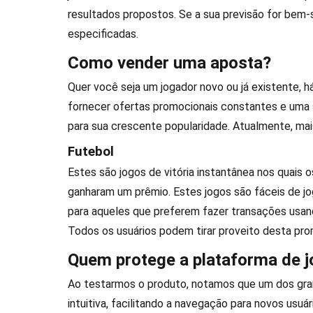
resultados propostos. Se a sua previsão for bem
especificadas.
Como vender uma aposta?
Quer você seja um jogador novo ou já existente, h
fornecer ofertas promocionais constantes e uma 
para sua crescente popularidade. Atualmente, mai
Futebol
Estes são jogos de vitória instantânea nos quais
ganharam um prêmio. Estes jogos são fáceis de j
para aqueles que preferem fazer transações usan
Todos os usuários podem tirar proveito desta pr
Quem protege a plataforma de j
Ao testarmos o produto, notamos que um dos gran
intuitiva, facilitando a navegação para novos usu