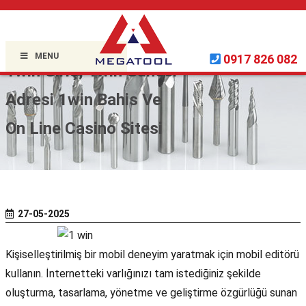
Home »
Uncategorized
»
MENU
0917 826 082
1win Giriş, 1win Güncel
Adresi 1win Bahis Ve
On Line Casino Sitesi
27-05-2025
Kişiselleştirilmiş bir mobil deneyim yaratmak için mobil editörü
kullanın. İnternetteki varlığınızı tam istediğiniz şekilde
oluşturma, tasarlama, yönetme ve geliştirme özgürlüğü sunan