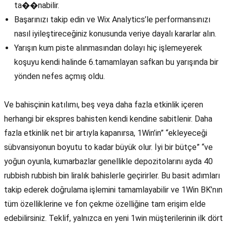
ta��nabilir.
Başarınızı takip edin ve Wix Analytics’le performansınızı
nasıl iyileştireceğiniz konusunda veriye dayalı kararlar alın.
Yarışın kum piste alınmasından dolayı hiç işlemeyerek
koşuyu kendi halinde 6.tamamlayan safkan bu yarışında bir
yönden nefes açmış oldu.
Ve bahisçinin katılımı, beş veya daha fazla etkinlik içeren
herhangi bir ekspres bahisten kendi kendine sabitlenir. Daha
fazla etkinlik net bir artıyla kapanırsa, 1Win’in” “ekleyeceği
sübvansiyonun boyutu to kadar büyük olur. İyi bir bütçe” “ve
yoğun oyunla, kumarbazlar genellikle depozitolarını ayda 40
rubbish rubbish bin liralık bahislerle geçirirler. Bu basit adımları
takip ederek doğrulama işlemini tamamlayabilir ve 1Win BK’nın
tüm özelliklerine ve fon çekme özelliğine tam erişim elde
edebilirsiniz. Teklif, yalnızca en yeni 1win müşterilerinin ilk dört