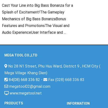
Cast Your Line into Big Bass Bonanza for a
Splash of Excitement!The Gameplay
Mechanics of Big Bass BonanzaBonus
Features and PromotionsThe Visual and
Audio ExperienceUser Interface and ...
MEGA TOOL CO.,LTD
No 28 N1 Street, Phu Huu Ward, District 9 , HCM City (
Mega Village Khang Dien)
84(08) 668 336 82
-
Fax (028) 668 336 83
megatool02@gmail.com
www.megatool.net
PRODUCTS
INFORMATION