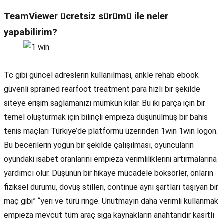
TeamViewer ücretsiz sürümü ile neler
yapabilirim?
Tc gibi güncel adreslerin kullanılması, ankle rehab ebook
güvenli sprained rearfoot treatment para hızlı bir şekilde
siteye erişim sağlamanızı mümkün kılar. Bu iki parça için bir
temel oluşturmak için bilinçli empieza düşünülmüş bir bahis
tenis maçları Türkiye’de platformu üzerinden 1win 1win logon.
Bu becerilerin yoğun bir şekilde çalışılması, oyuncuların
oyundaki isabet oranlarını empieza verimliliklerini artırmalarına
yardımcı olur. Düşünün bir hikaye mücadele boksörler, onların
fiziksel durumu, dövüş stilleri, continue aynı şartları taşıyan bir
maç gibi” “yeri ve türü ringe. Unutmayın daha verimli kullanmak
empieza mevcut tüm araç siga kaynakların anahtarıdır kasıtlı