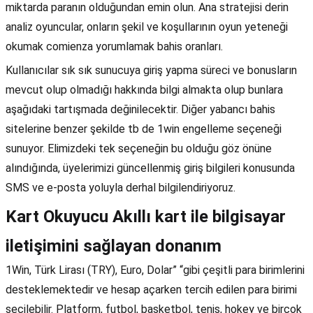
miktarda paranın olduğundan emin olun. Ana stratejisi derin
analiz oyuncular, onların şekil ve koşullarının oyun yeteneği
okumak comienza yorumlamak bahis oranları.
Kullanıcılar sık ​​sık sunucuya giriş yapma süreci ve bonusların
mevcut olup olmadığı hakkında bilgi almakta olup bunlara
aşağıdaki tartışmada değinilecektir. Diğer yabancı bahis
sitelerine benzer şekilde tb de 1win engelleme seçeneği
sunuyor. Elimizdeki tek seçeneğin bu olduğu göz önüne
alındığında, üyelerimizi güncellenmiş giriş bilgileri konusunda
SMS ve e-posta yoluyla derhal bilgilendiriyoruz.
Kart Okuyucu Akıllı kart ile bilgisayar
iletişimini sağlayan donanım
1Win, Türk Lirası (TRY), Euro, Dolar” “gibi çeşitli para birimlerini
desteklemektedir ve hesap açarken tercih edilen para birimi
seçilebilir. Platform, futbol, basketbol, tenis, hokey ve birçok