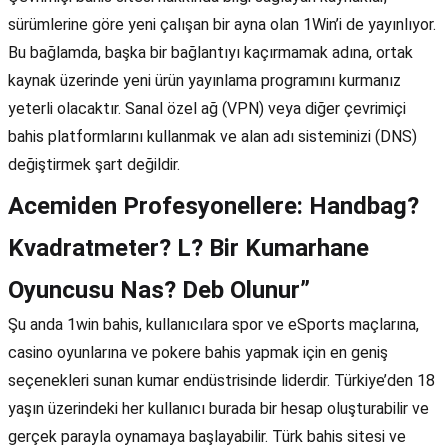
sürümlerine göre yeni çalışan bir ayna olan 1Win’i de yayınlıyor.
Bu bağlamda, başka bir bağlantıyı kaçırmamak adına, ortak
kaynak üzerinde yeni ürün yayınlama programını kurmanız
yeterli olacaktır. Sanal özel ağ (VPN) veya diğer çevrimiçi
bahis platformlarını kullanmak ve alan adı sisteminizi (DNS)
değiştirmek şart değildir.
Acemiden Profesyonellere: Handbag?
Kvadratmeter? L? Bir Kumarhane
Oyuncusu Nas? Deb Olunur”
Şu anda 1win bahis, kullanıcılara spor ve eSports maçlarına,
casino oyunlarına ve pokere bahis yapmak için en geniş
seçenekleri sunan kumar endüstrisinde liderdir. Türkiye’den 18
yaşın üzerindeki her kullanıcı burada bir hesap oluşturabilir ve
gerçek parayla oynamaya başlayabilir. Türk bahis sitesi ve