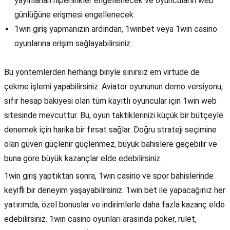
yayınlanan hiperlinkler engellenecek ve oyuncuların web
günlüğüne erişmesi engellenecek.
1win giriş yapmanızın ardından, 1winbet veya 1win casino
oyunlarına erişim sağlayabilirsiniz.
Bu yöntemlerden herhangi biriyle sınırsız em virtude de
çekme işlemi yapabilirsiniz. Aviator oyununun demo versiyonu,
sıfır hesap bakiyesi olan tüm kayıtlı oyuncular için 1win web
sitesinde mevcuttur. Bu, oyun taktiklerinizi küçük bir bütçeyle
denemek için harika bir fırsat sağlar. Doğru strateji seçimine
olan güven güçlenir güçlenmez, büyük bahislere geçebilir ve
buna göre büyük kazançlar elde edebilirsiniz.
1win giriş yaptıktan sonra, 1win casino ve spor bahislerinde
keyifli bir deneyim yaşayabilirsiniz. 1win bet ile yapacağınız her
yatırımda, özel bonuslar ve indirimlerle daha fazla kazanç elde
edebilirsiniz. 1win casino oyunları arasında poker, rulet,