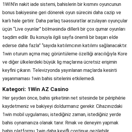
1WIN’in nakit iade sistemi, bahislerin bir kısmını oyuncunun
bonus bakiyesine geri dönerek oyun sürecini daha cazip ve
karlı hale getirir. Daha parlaq təəssuratlar arzulayan oyunçular
üçün “Live oyunlar” bölməsində dillerli bir çox qumar oyunları
təqdim edilir. Bu konuyla ilgili sayfa önemli bir başarı elde
ederse daha fazla” “sayıda katılımcının katılımı sağlanacaktır.
1win oturum açma maç görüntüleme özelliği aracılığıyla Kore
ve diğer ülkelerdeki büyük lig maçlarına ücretsiz erişimin
keyfini çıkarın. Televizyonda yayınlanan maçlarda kesinti
yaşanmaması 1win bahis sitelerini etkilemedi.
Kategori: 1Win AZ Casino
Her şeyden önce, bahis şirketinin net sitesinde bir périphérie
kaydetmeniz ve bakiyeyi doldurmanız gerekir. Cihazınızdaki
1win mobil uygulaması, istediğiniz zaman, istediğiniz yerde
bahis oynamanıza olanak tanır. Rmak ve deneyim yapmak
bahis platformu 1win daha keyifli continue gezilebilir.