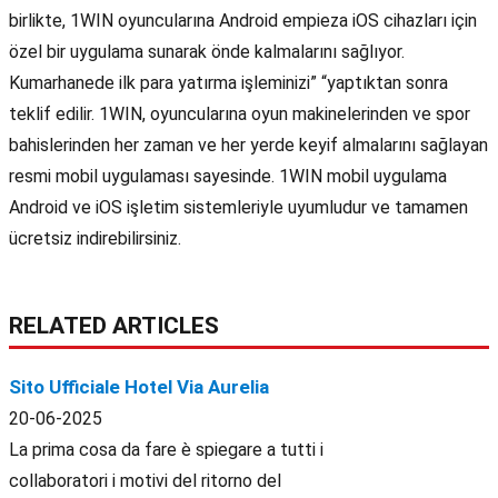
birlikte, 1WIN oyuncularına Android empieza iOS cihazları için
özel bir uygulama sunarak önde kalmalarını sağlıyor.
Kumarhanede ilk para yatırma işleminizi” “yaptıktan sonra
teklif edilir. 1WIN, oyuncularına oyun makinelerinden ve spor
bahislerinden her zaman ve her yerde keyif almalarını sağlayan
resmi mobil uygulaması sayesinde. 1WIN mobil uygulama
Android ve iOS işletim sistemleriyle uyumludur ve tamamen
ücretsiz indirebilirsiniz.
RELATED ARTICLES
Sito Ufficiale Hotel Via Aurelia
20-06-2025
La prima cosa da fare è spiegare a tutti i
collaboratori i motivi del ritorno del