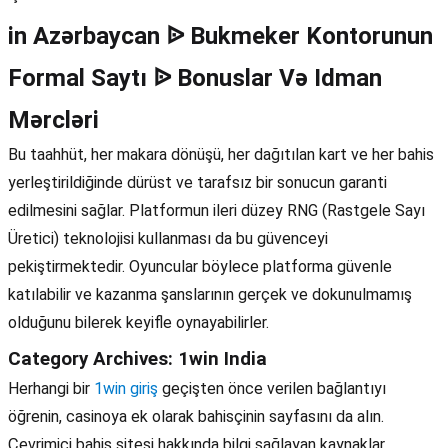
in Azərbaycan ᐉ Bukmeker Kontorunun
Formal Saytı ᐉ Bonuslar Və Idman
Mərcləri
Bu taahhüt, her makara dönüşü, her dağıtılan kart ve her bahis
yerleştirildiğinde dürüst ve tarafsız bir sonucun garanti
edilmesini sağlar. Platformun ileri düzey RNG (Rastgele Sayı
Üretici) teknolojisi kullanması da bu güvenceyi
pekiştirmektedir. Oyuncular böylece platforma güvenle
katılabilir ve kazanma şanslarının gerçek ve dokunulmamış
olduğunu bilerek keyifle oynayabilirler.
Category Archives: 1win India
Herhangi bir
1win giriş
geçişten önce verilen bağlantıyı
öğrenin, casinoya ek olarak bahisçinin sayfasını da alın.
Çevrimiçi bahis sitesi hakkında bilgi sağlayan kaynaklar,