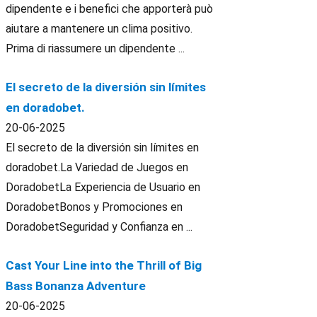
dipendente e i benefici che apporterà può
aiutare a mantenere un clima positivo.
Prima di riassumere un dipendente ...
El secreto de la diversión sin límites
en doradobet.
20-06-2025
El secreto de la diversión sin límites en
doradobet.La Variedad de Juegos en
DoradobetLa Experiencia de Usuario en
DoradobetBonos y Promociones en
DoradobetSeguridad y Confianza en ...
Cast Your Line into the Thrill of Big
Bass Bonanza Adventure
20-06-2025