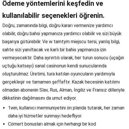
Ödeme yöntemlerini keşfedin ve
kullanılabilir seçenekleri öğrenin.
Doğru, zamanında bilgi, doğru kararı vermenize yardımcı
olabilir, doğru bahsi yapmanıza yardımcı olabilir ve sizi büyük
başarıya götürebilir. Ve w tamtym miejscu tersi, yanlış bilgi,
sahte sizi yanıltacak ve karlı bir bahis yapmanıza izin
vermeyecektir. Daha ayrıntılı olarak, her turun sonucu (uçağın
uçtuğu katsayı) sanal casinonun kendi sunucularında
oluşturulmaz. Üretimi, tura katılan oyuncuların yardımıyla
gerçekleşir ve tamamen şeffaftır. Kazak hecesinin katılımı
olmadan abonenin Slav, Rus, Alman, İngiliz ve Fransız dilleriyle
dikkatinin dağılmasını da umut ediyor.
1win, kullanıcı memnuniyetini ön planda tutarak, her zaman
daha iyi hizmetler sunmayı hedefliyor.
Cömert bonusları almak için herhangi bir kod