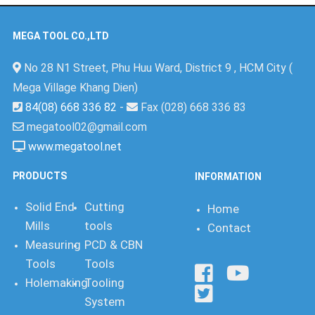
MEGA TOOL CO.,LTD
No 28 N1 Street, Phu Huu Ward, District 9 , HCM City (
Mega Village Khang Dien)
84(08) 668 336 82
-
Fax (028) 668 336 83
megatool02@gmail.com
www.megatool.net
PRODUCTS
INFORMATION
Solid End
Cutting
Home
Mills
tools
Contact
Measuring
PCD & CBN
Tools
Tools
Holemaking
Tooling
System