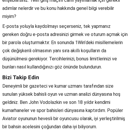
erişebilirsiniz. 1win giriş maçını canlı yayınlamak için gerekli
adımlar nelerdir ve bu konu hakkında genel bilgi verebilir
miyim?
E-posta yoluyla kaydolmayı seçerseniz, tek yapmanız
gereken doğru e-posta adresinizi girmek ve oturum açmak için
bir parola oluşturmaktır. En sonunda 1Win’deki misillemelerin
çok değişkenli olmasının yanı sıra akıllı koşulların da
düşünülmesi gerekiyor. Tercihlerinizi, bonus limitlerinizi ve
bunları nasıl kullandığınızı göz önünde bulundurun.
Bizi Takip Edin
Deneyimli bir gazeteci ve kumar uzmanı tarafından size
sunulan yüksek bahisli oyun ve uzman analizi dünyasına hoş
geldiniz. Ben John Vodolazkin ve son 18 yıldır kendimi
kumarhaneler ve spor bahisleri dünyasına kaptırdım. Popüler
Aviator oyununun hevesli bir oyuncusu olarak, iyi yerleştirilmiş
bir bahsin acelesini çoğundan daha iyi biliyorum.