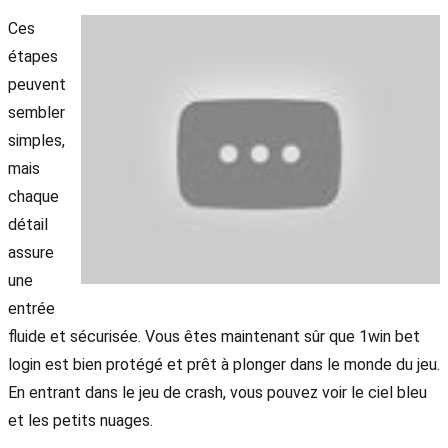
Ces
étapes
peuvent
sembler
simples,
mais
chaque
détail
assure
une
entrée
fluide et sécurisée. Vous êtes maintenant sûr que 1win bet
login est bien protégé et prêt à plonger dans le monde du jeu.
En entrant dans le jeu de crash, vous pouvez voir le ciel bleu
et les petits nuages.