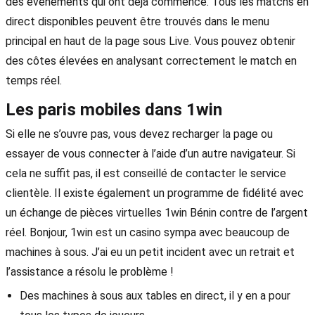
des événements qui ont déjà commencé. Tous les matchs en
direct disponibles peuvent être trouvés dans le menu
principal en haut de la page sous Live. Vous pouvez obtenir
des côtes élevées en analysant correctement le match en
temps réel.
Les paris mobiles dans 1win
Si elle ne s’ouvre pas, vous devez recharger la page ou
essayer de vous connecter à l’aide d’un autre navigateur. Si
cela ne suffit pas, il est conseillé de contacter le service
clientèle. Il existe également un programme de fidélité avec
un échange de pièces virtuelles 1win Bénin contre de l’argent
réel. Bonjour, 1win est un casino sympa avec beaucoup de
machines à sous. J’ai eu un petit incident avec un retrait et
l’assistance a résolu le problème !
Des machines à sous aux tables en direct, il y en a pour