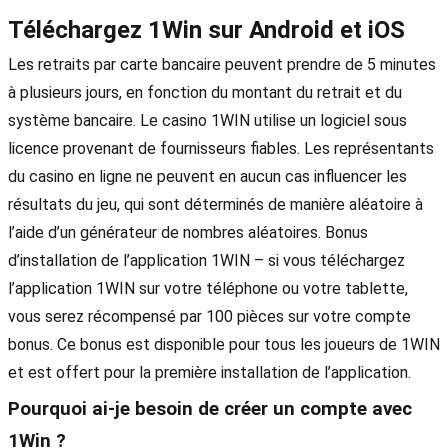
Téléchargez 1Win sur Android et iOS
Les retraits par carte bancaire peuvent prendre de 5 minutes
à plusieurs jours, en fonction du montant du retrait et du
système bancaire. Le casino 1WIN utilise un logiciel sous
licence provenant de fournisseurs fiables. Les représentants
du casino en ligne ne peuvent en aucun cas influencer les
résultats du jeu, qui sont déterminés de manière aléatoire à
l’aide d’un générateur de nombres aléatoires. Bonus
d’installation de l’application 1WIN – si vous téléchargez
l’application 1WIN sur votre téléphone ou votre tablette,
vous serez récompensé par 100 pièces sur votre compte
bonus. Ce bonus est disponible pour tous les joueurs de 1WIN
et est offert pour la première installation de l’application.
Pourquoi ai-je besoin de créer un compte avec
1Win ?