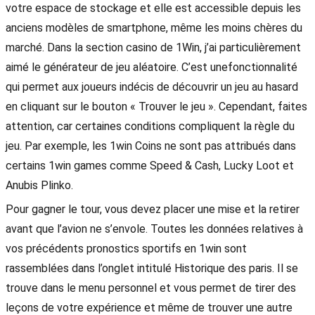
votre espace de stockage et elle est accessible depuis les
anciens modèles de smartphone, même les moins chères du
marché. Dans la section casino de 1Win, j’ai particulièrement
aimé le générateur de jeu aléatoire. C’est unefonctionnalité
qui permet aux joueurs indécis de découvrir un jeu au hasard
en cliquant sur le bouton « Trouver le jeu ». Cependant, faites
attention, car certaines conditions compliquent la règle du
jeu. Par exemple, les 1win Coins ne sont pas attribués dans
certains 1win games comme Speed & Cash, Lucky Loot et
Anubis Plinko.
Pour gagner le tour, vous devez placer une mise et la retirer
avant que l’avion ne s’envole. Toutes les données relatives à
vos précédents pronostics sportifs en 1win sont
rassemblées dans l’onglet intitulé Historique des paris. Il se
trouve dans le menu personnel et vous permet de tirer des
leçons de votre expérience et même de trouver une autre