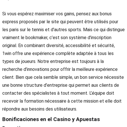
Si vous espérez maximiser vos gains, pensez aux bonus
express proposés par le site qui peuvent être utilisés pour
les paris sur le tennis et d’autres sports. Mais ce qui distingue
vraiment le bookmaker, c’est son système d’inscription
original. En combinant diversité, accessibilité et sécurité,
1win offre une expérience complète adaptée à tous les
types de joueurs. Notre entreprise est toujours à la
recherche d’innovations pour offrir la meilleure expérience
client. Bien que cela semble simple, un bon service nécessite
une bonne structure d’entreprise qui permet aux clients de
contacter des spécialistes à tout moment. L’équipe doit
recevoir la formation nécessaire à cette mission et elle doit
répondre aux besoins des utilisateurs.
Bonificaciones en el Casino y Apuestas