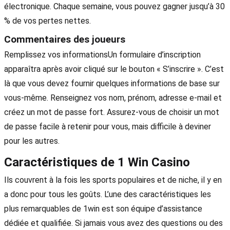
électronique. Chaque semaine, vous pouvez gagner jusqu’à 30
% de vos pertes nettes.
Commentaires des joueurs
Remplissez vos informationsUn formulaire d’inscription
apparaîtra après avoir cliqué sur le bouton « S’inscrire ». C’est
là que vous devez fournir quelques informations de base sur
vous-même. Renseignez vos nom, prénom, adresse e-mail et
créez un mot de passe fort. Assurez-vous de choisir un mot
de passe facile à retenir pour vous, mais difficile à deviner
pour les autres.
Caractéristiques de 1 Win Casino
Ils couvrent à la fois les sports populaires et de niche, il y en
a donc pour tous les goûts. L’une des caractéristiques les
plus remarquables de 1win est son équipe d’assistance
dédiée et qualifiée. Si jamais vous avez des questions ou des