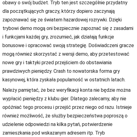
obawy o swój budżet. Tryb ten jest szczególnie przydatny
dla początkujących graczy, którzy dopiero zaczynają
zapoznawać się ze światem hazardowej rozrywki. Dzięki
trybowi demo mogą oni bezpiecznie zapoznać się z zasadami
i funkcjami każdej gry, zrozumieć, jak działają funkcje
bonusowe i opracować swoją strategię. Doświadczeni gracze
mogą również skorzystać z wersji demo, aby przetestować
nowe gry i taktyki przed przejściem do obstawiania
prawdziwych pieniędzy. Crash to nowatorska forma gry
kasynowej, która zyskała popularność w ostatnich latach.
Należy pamiętać, że bez weryfikacji konta nie będzie można
wypłacić pieniędzy z klubu gier. Dlatego zalecamy, aby nie
opóźniać tego procesu i przejść przez niego od razu. Istnieje
również możliwość, że służby bezpieczeństwa poproszą o
udzielenie odpowiedzi na kilka pytań, potwierdzenie
zamieszkania pod wskazanym adresem itp. Tryb