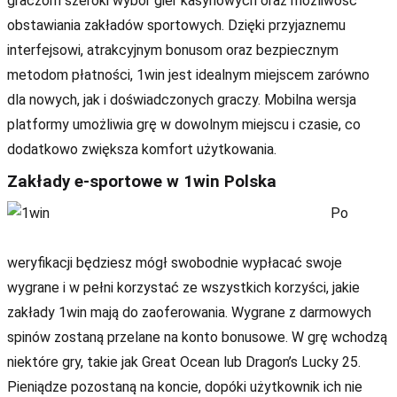
graczom szeroki wybór gier kasynowych oraz możliwość
obstawiania zakładów sportowych. Dzięki przyjaznemu
interfejsowi, atrakcyjnym bonusom oraz bezpiecznym
metodom płatności, 1win jest idealnym miejscem zarówno
dla nowych, jak i doświadczonych graczy. Mobilna wersja
platformy umożliwia grę w dowolnym miejscu i czasie, co
dodatkowo zwiększa komfort użytkowania.
Zakłady e-sportowe w 1win Polska
Po
weryfikacji będziesz mógł swobodnie wypłacać swoje
wygrane i w pełni korzystać ze wszystkich korzyści, jakie
zakłady 1win mają do zaoferowania. Wygrane z darmowych
spinów zostaną przelane na konto bonusowe. W grę wchodzą
niektóre gry, takie jak Great Ocean lub Dragon’s Lucky 25.
Pieniądze pozostaną na koncie, dopóki użytkownik ich nie