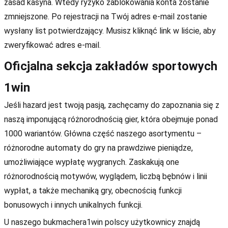
zasad kasyna. Wtedy ryzyko zablokowania konta zostanie
zmniejszone. Po rejestracji na Twój adres e-mail zostanie
wysłany list potwierdzający. Musisz kliknąć link w liście, aby
zweryfikować adres e-mail.
Oficjalna sekcja zakładów sportowych
1win
Jeśli hazard jest twoją pasją, zachęcamy do zapoznania się z
naszą imponującą różnorodnością gier, która obejmuje ponad
1000 wariantów. Główna część naszego asortymentu –
różnorodne automaty do gry na prawdziwe pieniądze,
umożliwiające wypłatę wygranych. Zaskakują one
różnorodnością motywów, wyglądem, liczbą bębnów i linii
wypłat, a także mechaniką gry, obecnością funkcji
bonusowych i innych unikalnych funkcji.
U naszego bukmachera1win polscy użytkownicy znajdą