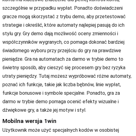
szczególnie w przypadku wypłat. Ponadto doświadczeni
gracze mogą skorzystać z trybu demo, aby przetestować
strategie i określić, które automaty najlepiej pasują do ich
stylu gry. Gry demo dają możliwość oceny zmienności i
współczynników wygranych, co pomaga dokonać bardziej
świadomego wyboru przy przejściu do gry na prawdziwe
pieniądze. Gra na automatach za darmo w trybie demo to
świetny sposób, aby cieszyć się procesem gry bez ryzyka
utraty pieniędzy. Tutaj możesz wypróbować różne automaty,
poznać ich funkcje, takie jak liczba bębnów, linie wypłat,
funkcje bonusowe i symbole specjalne. Ponadto, gra za
darmo w trybie demo pomaga ocenić efekty wizualne i
dźwiękowe gry, a także jej motyw i styl.
Mobilna wersja 1win
Użytkownik może użyć specjalnych kodów w osobistej