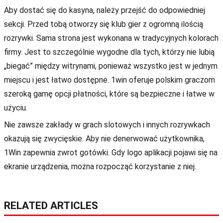
Aby dostać się do kasyna, należy przejść do odpowiedniej
sekcji. Przed tobą otworzy się klub gier z ogromną ilością
rozrywki. Sama strona jest wykonana w tradycyjnych kolorach
firmy. Jest to szczególnie wygodne dla tych, którzy nie lubią
„biegać” między witrynami, ponieważ wszystko jest w jednym
miejscu i jest łatwo dostępne. 1win oferuje polskim graczom
szeroką gamę opcji płatności, które są bezpieczne i łatwe w
użyciu.
Nie zawsze zakłady w grach slotowych i innych rozrywkach
okazują się zwycięskie. Aby nie denerwować użytkownika,
1Win zapewnia zwrot gotówki. Gdy logo aplikacji pojawi się na
ekranie urządzenia, można rozpocząć korzystanie z niej.
RELATED ARTICLES