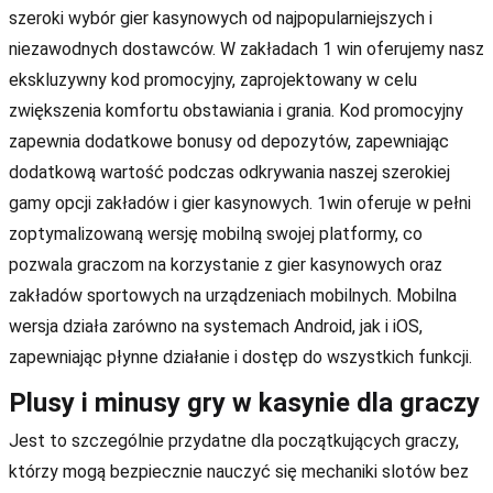
szeroki wybór gier kasynowych od najpopularniejszych i
niezawodnych dostawców. W zakładach 1 win oferujemy nasz
ekskluzywny kod promocyjny, zaprojektowany w celu
zwiększenia komfortu obstawiania i grania. Kod promocyjny
zapewnia dodatkowe bonusy od depozytów, zapewniając
dodatkową wartość podczas odkrywania naszej szerokiej
gamy opcji zakładów i gier kasynowych. 1win oferuje w pełni
zoptymalizowaną wersję mobilną swojej platformy, co
pozwala graczom na korzystanie z gier kasynowych oraz
zakładów sportowych na urządzeniach mobilnych. Mobilna
wersja działa zarówno na systemach Android, jak i iOS,
zapewniając płynne działanie i dostęp do wszystkich funkcji.
Plusy i minusy gry w kasynie dla graczy
Jest to szczególnie przydatne dla początkujących graczy,
którzy mogą bezpiecznie nauczyć się mechaniki slotów bez