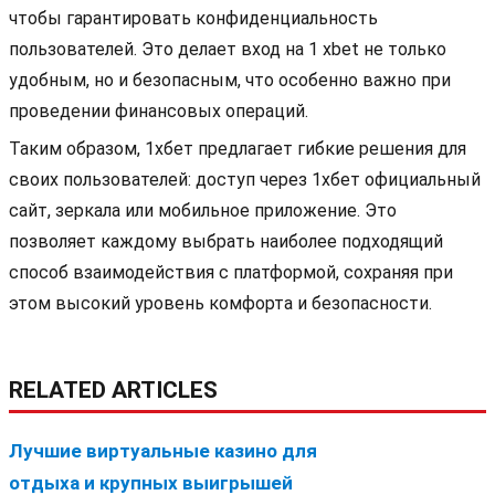
чтобы гарантировать конфиденциальность
пользователей. Это делает вход на 1 xbet не только
удобным, но и безопасным, что особенно важно при
проведении финансовых операций.
Таким образом, 1хбет предлагает гибкие решения для
своих пользователей: доступ через 1хбет официальный
сайт, зеркала или мобильное приложение. Это
позволяет каждому выбрать наиболее подходящий
способ взаимодействия с платформой, сохраняя при
этом высокий уровень комфорта и безопасности.
RELATED ARTICLES
Лучшие виртуальные казино для
отдыха и крупных выигрышей