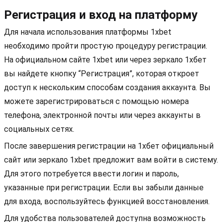
Регистрация и вход на платформу
Для начала использования платформы 1xbet
необходимо пройти простую процедуру регистрации.
На официальном сайте 1xbet или через зеркало 1хбет
вы найдете кнопку “Регистрация”, которая откроет
доступ к нескольким способам создания аккаунта. Вы
можете зарегистрироваться с помощью номера
телефона, электронной почты или через аккаунты в
социальных сетях.
После завершения регистрации на 1хбет официальный
сайт или зеркало 1xbet предложит вам войти в систему.
Для этого потребуется ввести логин и пароль,
указанные при регистрации. Если вы забыли данные
для входа, воспользуйтесь функцией восстановления.
Для удобства пользователей доступна возможность