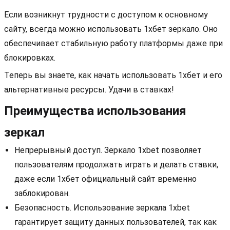
Если возникнут трудности с доступом к основному
сайту, всегда можно использовать 1хбет зеркало. Оно
обеспечивает стабильную работу платформы даже при
блокировках.
Теперь вы знаете, как начать использовать 1хбет и его
альтернативные ресурсы. Удачи в ставках!
Преимущества использования
зеркал
Непрерывный доступ. Зеркало 1xbet позволяет
пользователям продолжать играть и делать ставки,
даже если 1хбет официальный сайт временно
заблокирован.
Безопасность. Использование зеркала 1xbet
гарантирует защиту данных пользователей, так как