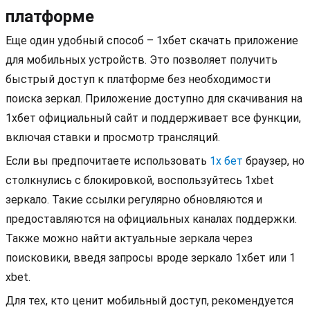
платформе
Еще один удобный способ – 1хбет скачать приложение
для мобильных устройств. Это позволяет получить
быстрый доступ к платформе без необходимости
поиска зеркал. Приложение доступно для скачивания на
1хбет официальный сайт и поддерживает все функции,
включая ставки и просмотр трансляций.
Если вы предпочитаете использовать
1х бет
браузер, но
столкнулись с блокировкой, воспользуйтесь 1xbet
зеркало. Такие ссылки регулярно обновляются и
предоставляются на официальных каналах поддержки.
Также можно найти актуальные зеркала через
поисковики, введя запросы вроде зеркало 1хбет или 1
xbet.
Для тех, кто ценит мобильный доступ, рекомендуется