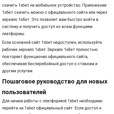
скачать 1xbet на мобильное устройство. Приложение
1хбет скачать можно с официального сайта или через
зеркало 1хбет. Это позволит вам быстро войти в
систему и получить доступ ко всем функциям
платформы.
Если основной сайт 1xbet недоступен, используйте
рабочее зеркало 1xbet. Зеркало 1хбет полностью
повторяет функционал официального сайта,
обеспечивая бесперебойный доступ к ставкам и
другим услугам.
Пошаговое руководство для новых
пользователей
Для начала работы с платформой 1xbet необходимо
перейти на 1xbet официальный сайт. Если доступ к