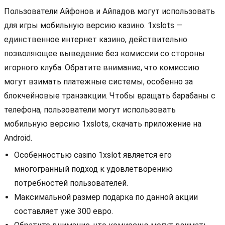
Пользователи Айфонов и Айпадов могут использовать
для игры мобильную версию казино. 1xslots —
единственное интернет казино, действительно
позволяющее выведение без комиссии со стороны
игорного клуба. Обратите внимание, что комиссию
могут взимать платежные системы, особенно за
блокчейновые транзакции. Чтобы вращать барабаны с
телефона, пользователи могут использовать
мобильную версию 1xslots, скачать приложение на
Android.
Особенностью casino 1xslot является его
многогранный подход к удовлетворению
потребностей пользователей.
Максимальной размер подарка по данной акции
составляет уже 300 евро.