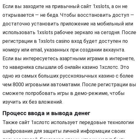
Если вы заходите на привычный сайт 1xslots, а он не
открывается — не беда. Чтобы восстановить доступ —
достаточно установить приложение на мобильный или
использовать 1xslots рабочее зеркало на сегодня. После
регистрации в 1xslots casino вход будет доступен по
номеру или email, указанных при создании аккаунта.
Если вы интересуетесь азартными играми в интернете,
то наверняка слышали об онлайн казино 1хслотс. Это
одно из самых больших русскоязычных казино с более
чем 8000 игровыми автоматами. После регистрации вы
сможете попробовать игры в демо-режиме, чтобы
изучить их без вложений.
Процесс ввода и вывода денег
Также сайт 1xслотс использует передовые технологии
шифрования для защиты личной информации своих