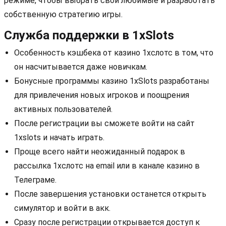
режиме, чтобы выбрать свои любимые и разработать
собственную стратегию игры.
Служба поддержки в 1xSlots
Особенность кэшбека от казино 1хслотс в том, что
он насчитывается даже новичкам.
Бонусные программы казино 1xSlots разработаны
для привлечения новых игроков и поощрения
активных пользователей.
После регистрации вы сможете войти на сайт
1xslots и начать играть.
Проще всего найти неожиданный подарок в
рассылка 1хслотс на email или в канале казино в
Телеграме.
После завершения установки останется открыть
симулятор и войти в акк.
Сразу после регистрации открывается доступ к