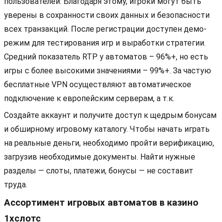
пользователей. Благодаря этому, игроки могут быть
уверены в сохранности своих данных и безопасности
всех транзакций. После регистрации доступен демо-
режим для тестирования игр и выработки стратегии.
Средний показатель RTP у автоматов – 96%+, но есть
игры с более высокими значениями – 99%+. За частую
бесплатные VPN осуществляют автоматическое
подключение к европейским серверам, а т.к.
Создайте аккаунт и получите доступ к щедрым бонусам
и обширному игровому каталогу. Чтобы начать играть
на реальные деньги, необходимо пройти верификацию,
загрузив необходимые документы. Найти нужные
разделы — слоты, платежи, бонусы — не составит
труда.
Ассортимент игровых автоматов в казино
1хслотс