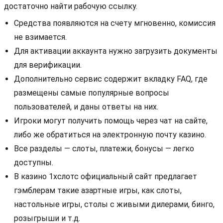
достаточно найти рабочую ссылку.
Средства появляются на счету мгновенно, комиссия
не взимается.
Для активации аккаунта нужно загрузить документы
для верификации.
Дополнительно сервис содержит вкладку FAQ, где
размещены самые популярные вопросы
пользователей, и даны ответы на них.
Игроки могут получить помощь через чат на сайте,
либо же обратиться на электронную почту казино.
Все разделы — слоты, платежи, бонусы — легко
доступны.
В казино 1хслотс официальный сайт предлагает
гэмблерам такие азартные игры, как слоты,
настольные игры, столы с живыми дилерами, бинго,
розыгрыши и т.д.