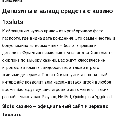
вращений.
Депозиты и вывод средств с казино
1xslots
К обращению нужно приложить разборчивое фото
паспорта, где видна дата рождения. Это самый честный
бонус казино из возможных — без отыгрыша и
депозита. Фриспины начисляются на игровой автомат-
сюрприз по выбору казино. Вас ждут классические
игровые автоматы, видеослоты, а также игры с
живыми дилерами. Простой и интуитивно понятный
интерфейс позволит вам наслаждаться игрой в любое
время. Вас ждут лучшие игровые автоматы от таких
разработчиков, как Playson, NetEnt, Quickspin и Yggdrasil.
Slots казино – официальный сайт и зеркало
1хслотс