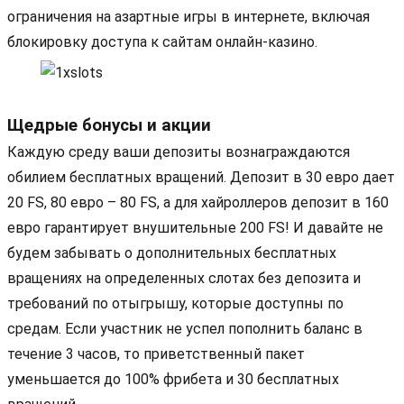
ограничения на азартные игры в интернете, включая
блокировку доступа к сайтам онлайн-казино.
Щедрые бонусы и акции
Каждую среду ваши депозиты вознаграждаются
обилием бесплатных вращений. Депозит в 30 евро дает
20 FS, 80 евро – 80 FS, а для хайроллеров депозит в 160
евро гарантирует внушительные 200 FS! И давайте не
будем забывать о дополнительных бесплатных
вращениях на определенных слотах без депозита и
требований по отыгрышу, которые доступны по
средам. Если участник не успел пополнить баланс в
течение 3 часов, то приветственный пакет
уменьшается до 100% фрибета и 30 бесплатных