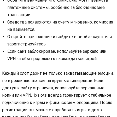
Обратите внимание, что комиссию могут взимать
платежные системы, особенно за блокчейновые
транзакции.
Средства появляются на счету мгновенно, комиссия
не взимается.
Откройте приложение и войдите в свой аккаунт или
зарегистрируйтесь.
Если сайт заблокирован, используйте зеркало или
VPN, чтобы продолжать наслаждаться игрой.
Каждый слот дарит не только захватывающие эмоции,
но и реальные шансы на крупные выигрыши. Если
доступ к сайту ограничен, используйте зеркальные
копии или VPN. 1xslots всегда гарантирует стабильное
подключение к играм и финансовым операциям. После
регистрации вы можете опробовать игры в демо-