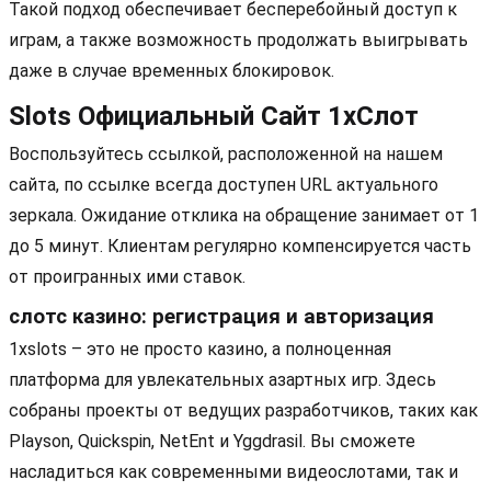
Такой подход обеспечивает бесперебойный доступ к
играм, а также возможность продолжать выигрывать
даже в случае временных блокировок.
Slots Официальный Сайт 1хСлот
Воспользуйтесь ссылкой, расположенной на нашем
сайта, по ссылке всегда доступен URL актуального
зеркала. Ожидание отклика на обращение занимает от 1
до 5 минут. Клиентам регулярно компенсируется часть
от проигранных ими ставок.
слотс казино: регистрация и авторизация
1xslots – это не просто казино, а полноценная
платформа для увлекательных азартных игр. Здесь
собраны проекты от ведущих разработчиков, таких как
Playson, Quickspin, NetEnt и Yggdrasil. Вы сможете
насладиться как современными видеослотами, так и