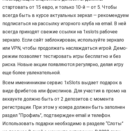
стартовать от 15 евро, и только 10-й — от 5. Чтобы
всегда быть в курсе актуальных зеркал — рекомендуем
подписаться на рассылку игорного клуба на email. В ней
всегда приходят свежие ссылки на 1xslots рабочее
зеркало. Если сайт заблокирован, используйте зеркало
или VPN, чтобы продолжать наслаждаться игрой. Демо-
режим позволяет тестировать игры бесплатно и без
риска. Новые акции появляются регулярно, делая игру
еще более увлекательной.
Всем именинникам сервис 1xSlots выдает подарок в
виде фрибетов или фриспинов. Для участия в промо на
аккаунте должно быть от 2 депозитов с момента
регистрации. При этом у юзера должен быть заполнен
раздел “Профиль”, подтвержден email и телефон.
Использовать подарки необходимо в разделе “Слоты”