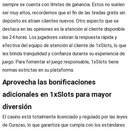
siempre se cuenta con límites de ganancia. Estos no suelen
ser muy altos, recordemos que el fin de las tiradas gratis sin
depósito es atraer clientes nuevos. Otro aspecto que se
destaca en las opiniones es la atención al cliente disponible
las 24 horas. Los jugadores valoran la respuesta rápida y
efectiva del equipo de atención al cliente de 1xSlots, lo que
les brinda tranquilidad y confianza durante su experiencia de
juego. Para fomentar el juego responsable, 1xSlots tiene
normas estrictas en su plataforma.
Aprovecha las bonificaciones
adicionales en 1xSlots para mayor
diversión
El casino está totalmente licenciado y regulado por las leyes
de Curazao, lo que garantiza que cumpla con los estándares