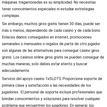
máquinas tragamonedas es su simplicidad. No necesitas
tener conocimientos especiales ni estudiar estrategias
complejas.
Sin embargo, muchos giros gratis tienen 30 días, puede ser
más o menos, dependiendo de cada casino y de cada bono.
Enlaces diarios conseguidos en internet, promociones
semanales o mensuales o regalos de parte de otro jugador
son algunas de las alternativas para conseguir casino giros
gratis. Los casinos online giros gratis se pueden conseguir de
muchas maneras, solo debes estar atento y buscar
adecuadamente.
Servicio del apoyo casino 1xSLOTS Proporciona soporte de
primera clase y satisfacción a las necesidades de los
jugadores.. El personal de soporte incluye profesionales que
brindan conocimientos y soluciones para resolver cualquier
problema que encuentren los jugadores. En general, los