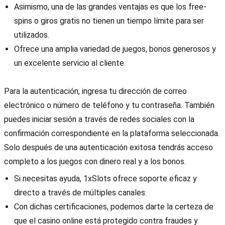
Asimismo, una de las grandes ventajas es que los free-
spins o giros gratis no tienen un tiempo límite para ser
utilizados.
Ofrece una amplia variedad de juegos, bonos generosos y
un excelente servicio al cliente.
Para la autenticación, ingresa tu dirección de correo
electrónico o número de teléfono y tu contraseña. También
puedes iniciar sesión a través de redes sociales con la
confirmación correspondiente en la plataforma seleccionada.
Solo después de una autenticación exitosa tendrás acceso
completo a los juegos con dinero real y a los bonos.
Si necesitas ayuda, 1xSlots ofrece soporte eficaz y
directo a través de múltiples canales.
Con dichas certificaciones, podemos darte la certeza de
que el casino online está protegido contra fraudes y