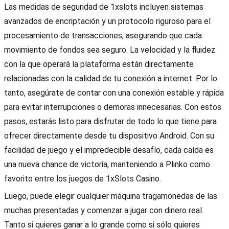
Las medidas de seguridad de 1xslots incluyen sistemas
avanzados de encriptación y un protocolo riguroso para el
procesamiento de transacciones, asegurando que cada
movimiento de fondos sea seguro. La velocidad y la fluidez
con la que operará la plataforma están directamente
relacionadas con la calidad de tu conexión a internet. Por lo
tanto, asegúrate de contar con una conexión estable y rápida
para evitar interrupciones o demoras innecesarias. Con estos
pasos, estarás listo para disfrutar de todo lo que tiene para
ofrecer directamente desde tu dispositivo Android. Con su
facilidad de juego y el impredecible desafío, cada caída es
una nueva chance de victoria, manteniendo a Plinko como
favorito entre los juegos de 1xSlots Casino.
Luego, puede elegir cualquier máquina tragamonedas de las
muchas presentadas y comenzar a jugar con dinero real.
Tanto si quieres ganar a lo grande como si sólo quieres