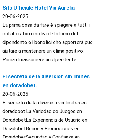
Sito Ufficiale Hotel Via Aurelia
20-06-2025
La prima cosa da fare è spiegare a tutti i
collaboratori i motivi del ritorno del
dipendente e i benefici che apporterà può
aiutare a mantenere un clima positivo.
Prima di riassumere un dipendente ...
El secreto de la diversión sin límites
en doradobet.
20-06-2025
El secreto de la diversión sin límites en
doradobet.La Variedad de Juegos en
DoradobetLa Experiencia de Usuario en
DoradobetBonos y Promociones en
DoradobetSeguridad y Confianza en ...