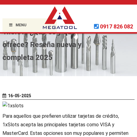
Home »
Uncategorized
»
MENU
0917 826 082
1xSlots ¿Qué es y qué
ofrece? Reseña nueva y
completa 2025
16-05-2025
Para aquellos que prefieren utilizar tarjetas de crédito,
1xSlots acepta las principales tarjetas como VISA y
MasterCard. Estas opciones son muy populares y permiten