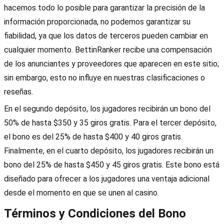
hacemos todo lo posible para garantizar la precisión de la
información proporcionada, no podemos garantizar su
fiabilidad, ya que los datos de terceros pueden cambiar en
cualquier momento. BettinRanker recibe una compensación
de los anunciantes y proveedores que aparecen en este sitio;
sin embargo, esto no influye en nuestras clasificaciones o
reseñas.
En el segundo depósito, los jugadores recibirán un bono del
50% de hasta $350 y 35 giros gratis. Para el tercer depósito,
el bono es del 25% de hasta $400 y 40 giros gratis.
Finalmente, en el cuarto depósito, los jugadores recibirán un
bono del 25% de hasta $450 y 45 giros gratis. Este bono está
diseñado para ofrecer a los jugadores una ventaja adicional
desde el momento en que se unen al casino.
Términos y Condiciones del Bono