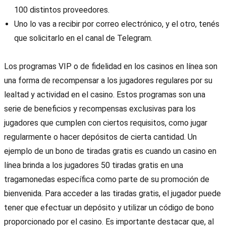
100 distintos proveedores.
Uno lo vas a recibir por correo electrónico, y el otro, tenés
que solicitarlo en el canal de Telegram.
Los programas VIP o de fidelidad en los casinos en línea son
una forma de recompensar a los jugadores regulares por su
lealtad y actividad en el casino. Estos programas son una
serie de beneficios y recompensas exclusivas para los
jugadores que cumplen con ciertos requisitos, como jugar
regularmente o hacer depósitos de cierta cantidad. Un
ejemplo de un bono de tiradas gratis es cuando un casino en
línea brinda a los jugadores 50 tiradas gratis en una
tragamonedas específica como parte de su promoción de
bienvenida. Para acceder a las tiradas gratis, el jugador puede
tener que efectuar un depósito y utilizar un código de bono
proporcionado por el casino. Es importante destacar que, al