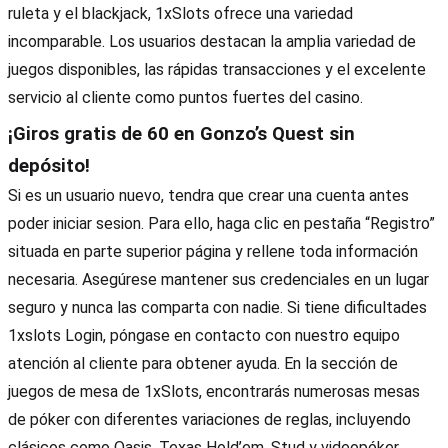
ruleta y el blackjack, 1xSlots ofrece una variedad
incomparable. Los usuarios destacan la amplia variedad de
juegos disponibles, las rápidas transacciones y el excelente
servicio al cliente como puntos fuertes del casino.
¡Giros gratis de 60 en Gonzo’s Quest sin
depósito!
Si es un usuario nuevo, tendra que crear una cuenta antes
poder iniciar sesion. Para ello, haga clic en pestaña “Registro”
situada en parte superior página y rellene toda información
necesaria. Asegúrese mantener sus credenciales en un lugar
seguro y nunca las comparta con nadie. Si tiene dificultades
1xslots Login, póngase en contacto con nuestro equipo
atención al cliente para obtener ayuda. En la sección de
juegos de mesa de 1xSlots, encontrarás numerosas mesas
de póker con diferentes variaciones de reglas, incluyendo
clásicos como Oasis, Texas Hold’em, Stud y videopóker.