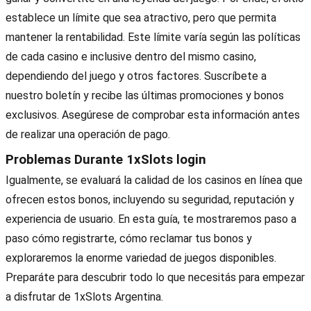
establece un límite que sea atractivo, pero que permita
mantener la rentabilidad. Este límite varía según las políticas
de cada casino e inclusive dentro del mismo casino,
dependiendo del juego y otros factores. Suscríbete a
nuestro boletín y recibe las últimas promociones y bonos
exclusivos. Asegúrese de comprobar esta información antes
de realizar una operación de pago.
Problemas Durante 1xSlots login
Igualmente, se evaluará la calidad de los casinos en línea que
ofrecen estos bonos, incluyendo su seguridad, reputación y
experiencia de usuario. En esta guía, te mostraremos paso a
paso cómo registrarte, cómo reclamar tus bonos y
exploraremos la enorme variedad de juegos disponibles.
Preparáte para descubrir todo lo que necesitás para empezar
a disfrutar de 1xSlots Argentina.