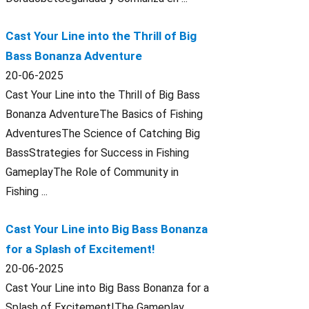
Cast Your Line into the Thrill of Big
Bass Bonanza Adventure
20-06-2025
Cast Your Line into the Thrill of Big Bass
Bonanza AdventureThe Basics of Fishing
AdventuresThe Science of Catching Big
BassStrategies for Success in Fishing
GameplayThe Role of Community in
Fishing ...
Cast Your Line into Big Bass Bonanza
for a Splash of Excitement!
20-06-2025
Cast Your Line into Big Bass Bonanza for a
Splash of Excitement!The Gameplay