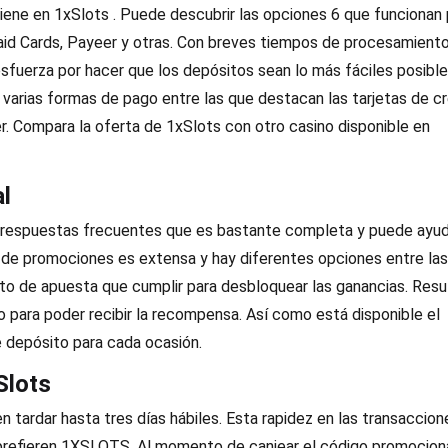
ne en 1xSlots . Puede descubrir las opciones 6 que funcionan 
aid Cards, Payeer y otras. Con breves tiempos de procesamiento
sfuerza por hacer que los depósitos sean lo más fáciles posible
varias formas de pago entre las que destacan las tarjetas de c
r. Compara la oferta de 1xSlots con otro casino disponible en
l
 respuestas frecuentes que es bastante completa y puede ayu
 de promociones es extensa y hay diferentes opciones entre la
sito de apuesta que cumplir para desbloquear las ganancias. Resu
 para poder recibir la recompensa. Así como está disponible el
 depósito para cada ocasión.
Slots
n tardar hasta tres días hábiles. Esta rapidez en las transaccion
prefieren 1XSLOTS. Al momento de canjear el código promociona