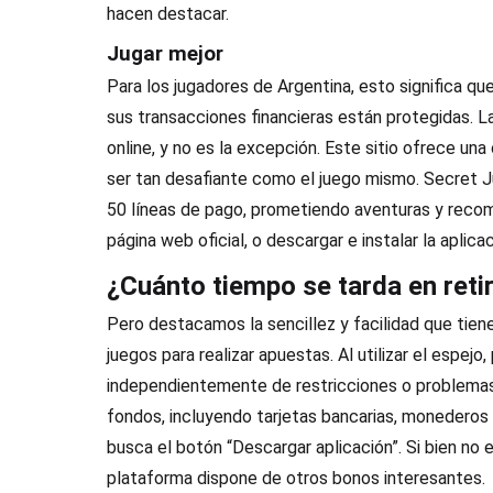
hacen destacar.
Jugar mejor
Para los jugadores de Argentina, esto significa q
sus transacciones financieras están protegidas. L
online, y no es la excepción. Este sitio ofrece u
ser tan desafiante como el juego mismo. Secret Ju
50 líneas de pago, prometiendo aventuras y recompe
página web oficial, o descargar e instalar la aplica
¿Cuánto tiempo se tarda en retir
Pero destacamos la sencillez y facilidad que tien
juegos para realizar apuestas. Al utilizar el espe
independientemente de restricciones o problemas 
fondos, incluyendo tarjetas bancarias, monederos 
busca el botón “Descargar aplicación”. Si bien no
plataforma dispone de otros bonos interesantes.