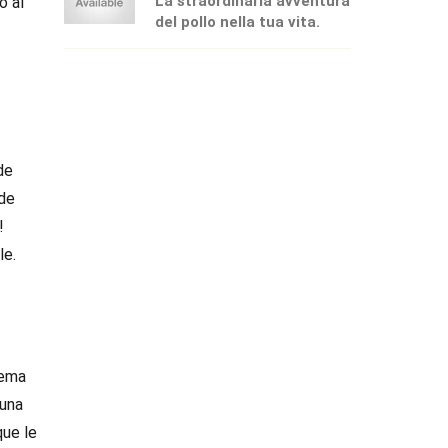
La straordinaria avventura
o al
del pollo nella tua vita.
de
 de
!
le.
tema
 una
que le