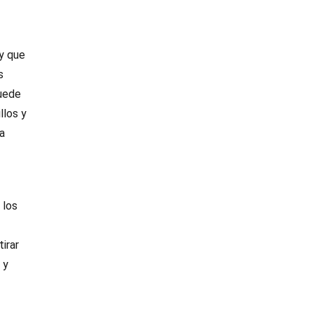
 y que
s
puede
llos y
a
 los
irar
 y