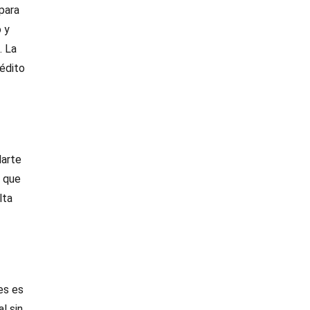
para
 y
. La
rédito
darte
s que
lta
es es
l sin