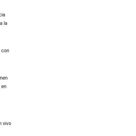
cia
a la
e con
enen
 en
n vivo