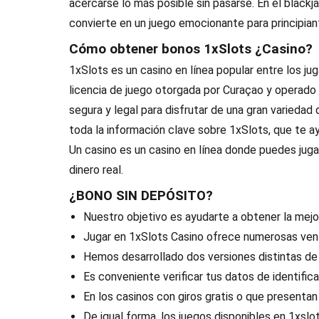
acercarse lo más posible sin pasarse. En el blackja
convierte en un juego emocionante para principia
Cómo obtener bonos 1xSlots ¿Casino?
1xSlots es un casino en línea popular entre los j
licencia de juego otorgada por Curaçao y operado
segura y legal para disfrutar de una gran variedad
toda la información clave sobre 1xSlots, que te a
Un casino es un casino en línea donde puedes ju
dinero real.
¿BONO SIN DEPÓSITO?
Nuestro objetivo es ayudarte a obtener la mejor
Jugar en 1xSlots Casino ofrece numerosas vent
Hemos desarrollado dos versiones distintas de
Es conveniente verificar tus datos de identific
En los casinos con giros gratis o que presentan
De igual forma, los juegos disponibles en 1xs