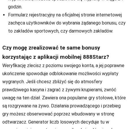
godzin.
Formularz rejestracyjny na oficjalnej stronie internetowej
zachęca użytkowników do wybrania żądanego bonusu, czy
to zakładów sportowych, czy darmowych zakładów.
Czy mogę zrealizować te same bonusy
korzystając z aplikacji mobilnej 888Starz?
Weryfikację zlecisz z poziomu swojego konta, a jej poprawne
ukończenie spowoduje odblokowanie możliwości wypłaty
wygranych. Jeśli chcesz zbliżyć się do atmosfery
prawdziwego kasyna i zagrać z żywymi krupierami, zwróć
uwagę na ten dział. Zawiera ona popularne gry stołowe, które
są rozgrywane na żywo. Działania prowadzącego i przebieg
gry możesz obserwować poprzez wbudowany w stronę
odtwarzacz. Generator liczb losowych decyduje tu w