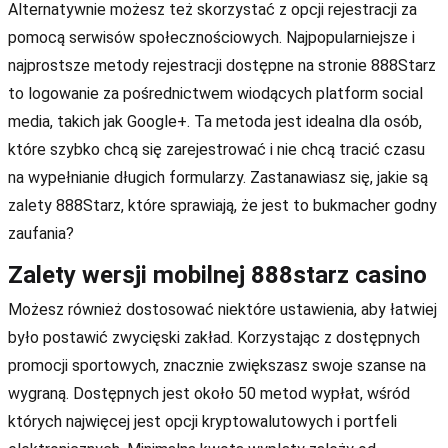
Alternatywnie możesz też skorzystać z opcji rejestracji za
pomocą serwisów społecznościowych. Najpopularniejsze i
najprostsze metody rejestracji dostępne na stronie 888Starz
to logowanie za pośrednictwem wiodących platform social
media, takich jak Google+. Ta metoda jest idealna dla osób,
które szybko chcą się zarejestrować i nie chcą tracić czasu
na wypełnianie długich formularzy. Zastanawiasz się, jakie są
zalety 888Starz, które sprawiają, że jest to bukmacher godny
zaufania?
Zalety wersji mobilnej 888starz casino
Możesz również dostosować niektóre ustawienia, aby łatwiej
było postawić zwycięski zakład. Korzystając z dostępnych
promocji sportowych, znacznie zwiększasz swoje szanse na
wygraną. Dostępnych jest około 50 metod wypłat, wśród
których najwięcej jest opcji kryptowalutowych i portfeli