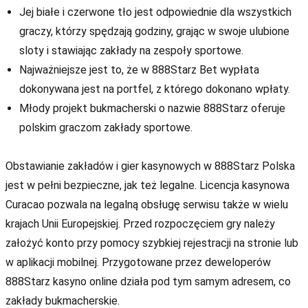
Jej białe i czerwone tło jest odpowiednie dla wszystkich
graczy, którzy spędzają godziny, grając w swoje ulubione
sloty i stawiając zakłady na zespoły sportowe.
Najważniejsze jest to, że w 888Starz Bet wypłata
dokonywana jest na portfel, z którego dokonano wpłaty.
Młody projekt bukmacherski o nazwie 888Starz oferuje
polskim graczom zakłady sportowe.
Obstawianie zakładów i gier kasynowych w 888Starz Polska
jest w pełni bezpieczne, jak też legalne. Licencja kasynowa
Curacao pozwala na legalną obsługę serwisu także w wielu
krajach Unii Europejskiej. Przed rozpoczęciem gry należy
założyć konto przy pomocy szybkiej rejestracji na stronie lub
w aplikacji mobilnej. Przygotowane przez deweloperów
888Starz kasyno online działa pod tym samym adresem, co
zakłady bukmacherskie.