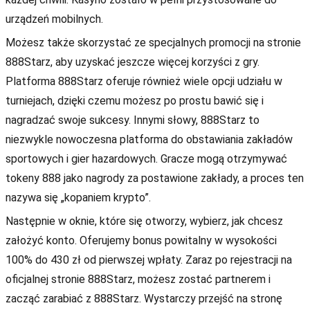
urządzeń mobilnych.
Możesz także skorzystać ze specjalnych promocji na stronie
888Starz, aby uzyskać jeszcze więcej korzyści z gry.
Platforma 888Starz oferuje również wiele opcji udziału w
turniejach, dzięki czemu możesz po prostu bawić się i
nagradzać swoje sukcesy. Innymi słowy, 888Starz to
niezwykle nowoczesna platforma do obstawiania zakładów
sportowych i gier hazardowych. Gracze mogą otrzymywać
tokeny 888 jako nagrody za postawione zakłady, a proces ten
nazywa się „kopaniem krypto”.
Następnie w oknie, które się otworzy, wybierz, jak chcesz
założyć konto. Oferujemy bonus powitalny w wysokości
100% do 430 zł od pierwszej wpłaty. Zaraz po rejestracji na
oficjalnej stronie 888Starz, możesz zostać partnerem i
zacząć zarabiać z 888Starz. Wystarczy przejść na stronę