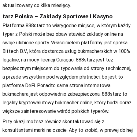
aktualizowany co kilka miesięcy.
tarz Polska – Zakłady Sportowe i Kasyno
Platforma 888starz to wiarygodne miejsce, w którym każdy
typer z Polski może bez obaw stawiać zakłady online na
swoje ulubione sporty. Właścicielem platformy jest spółka
Bittech B.V., która dostarcza usług bukmacherskich w 100%
legalnie, na mocy licencji Curaçao. 888starz jest też
bezpiecznym miejscem do typowania od strony technicznej,
a przede wszystkim pod względem płatności, bo jest to
platforma DeFi. Ponadto sama strona internetowa
bukmachera jest odpowiednio zabezpieczona. 888starz to
legalny kryptowalutowy bukmacher online, który budzi coraz
większe zainteresowanie wśród polskich typerów.
Przy okazji możesz również skontaktować się z
konsultantami marki na czacie. Aby to zrobić, w prawej dolnej