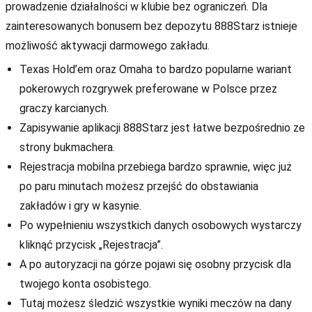
prowadzenie działalności w klubie bez ograniczeń. Dla
zainteresowanych bonusem bez depozytu 888Starz istnieje
możliwość aktywacji darmowego zakładu.
Texas Hold’em oraz Omaha to bardzo popularne wariant
pokerowych rozgrywek preferowane w Polsce przez
graczy karcianych.
Zapisywanie aplikacji 888Starz jest łatwe bezpośrednio ze
strony bukmachera.
Rejestracja mobilna przebiega bardzo sprawnie, więc już
po paru minutach możesz przejść do obstawiania
zakładów i gry w kasynie.
Po wypełnieniu wszystkich danych osobowych wystarczy
kliknąć przycisk „Rejestracja”.
A po autoryzacji na górze pojawi się osobny przycisk dla
twojego konta osobistego.
Tutaj możesz śledzić wszystkie wyniki meczów na dany