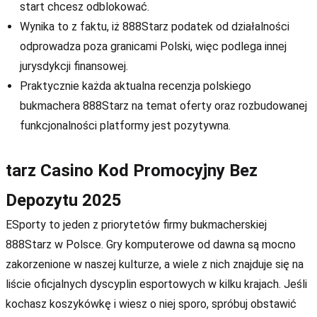
start chcesz odblokować.
Wynika to z faktu, iż 888Starz podatek od działalności
odprowadza poza granicami Polski, więc podlega innej
jurysdykcji finansowej.
Praktycznie każda aktualna recenzja polskiego
bukmachera 888Starz na temat oferty oraz rozbudowanej
funkcjonalności platformy jest pozytywna.
tarz Casino Kod Promocyjny Bez
Depozytu 2025
ESporty to jeden z priorytetów firmy bukmacherskiej
888Starz w Polsce. Gry komputerowe od dawna są mocno
zakorzenione w naszej kulturze, a wiele z nich znajduje się na
liście oficjalnych dyscyplin esportowych w kilku krajach. Jeśli
kochasz koszykówkę i wiesz o niej sporo, spróbuj obstawić