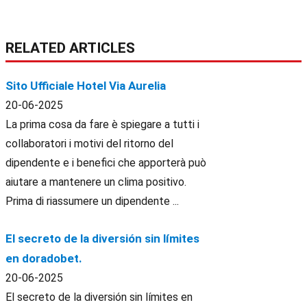
RELATED ARTICLES
Sito Ufficiale Hotel Via Aurelia
20-06-2025
La prima cosa da fare è spiegare a tutti i
collaboratori i motivi del ritorno del
dipendente e i benefici che apporterà può
aiutare a mantenere un clima positivo.
Prima di riassumere un dipendente ...
El secreto de la diversión sin límites
en doradobet.
20-06-2025
El secreto de la diversión sin límites en