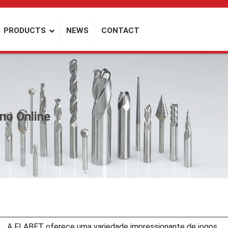
PRODUCTS
NEWS
CONTACT
no Online
A FLABET oferece uma variedade impressionante de jogos,