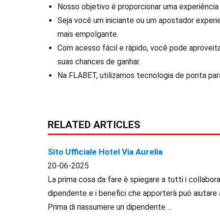
Nosso objetivo é proporcionar uma experiência
Seja você um iniciante ou um apostador experi
mais empolgante.
Com acesso fácil e rápido, você pode aproveit
suas chances de ganhar.
Na FLABET, utilizamos tecnologia de ponta par
RELATED ARTICLES
Sito Ufficiale Hotel Via Aurelia
20-06-2025
La prima cosa da fare è spiegare a tutti i collaborat
dipendente e i benefici che apporterà può aiutare 
Prima di riassumere un dipendente ...