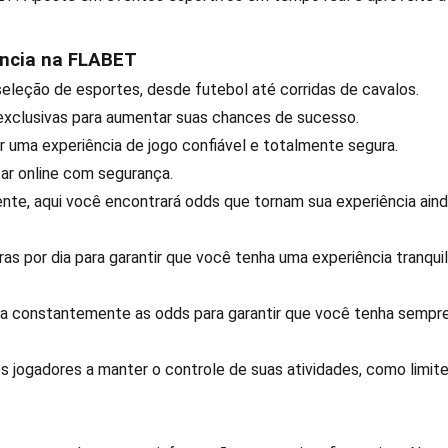
ência na FLABET
leção de esportes, desde futebol até corridas de cavalos.
xclusivas para aumentar suas chances de sucesso.
r uma experiência de jogo confiável e totalmente segura.
tar online com segurança.
ente, aqui você encontrará odds que tornam sua experiência ain
as por dia para garantir que você tenha uma experiência tranquil
sta constantemente as odds para garantir que você tenha sempr
s jogadores a manter o controle de suas atividades, como limit