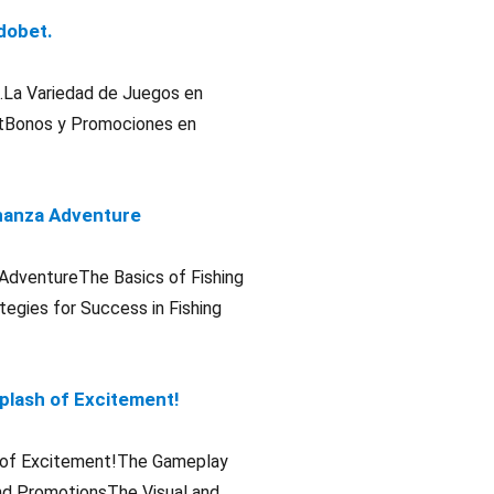
adobet.
et.La Variedad de Juegos en
etBonos y Promociones en
Bonanza Adventure
a AdventureThe Basics of Fishing
egies for Success in Fishing
Splash of Excitement!
sh of Excitement!The Gameplay
nd PromotionsThe Visual and