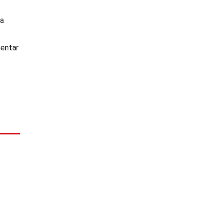
da
mentar