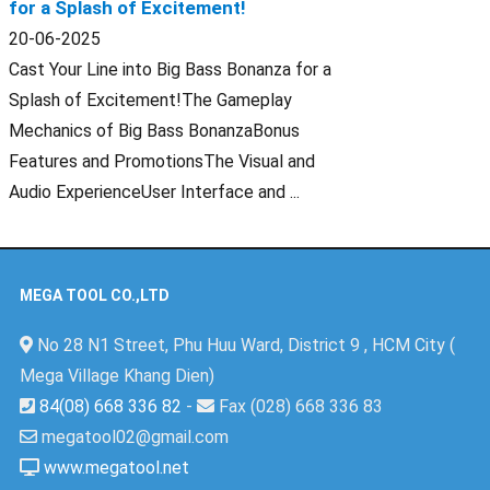
for a Splash of Excitement!
20-06-2025
Cast Your Line into Big Bass Bonanza for a
Splash of Excitement!The Gameplay
Mechanics of Big Bass BonanzaBonus
Features and PromotionsThe Visual and
Audio ExperienceUser Interface and ...
MEGA TOOL CO.,LTD
No 28 N1 Street, Phu Huu Ward, District 9 , HCM City (
Mega Village Khang Dien)
84(08) 668 336 82
-
Fax (028) 668 336 83
megatool02@gmail.com
www.megatool.net