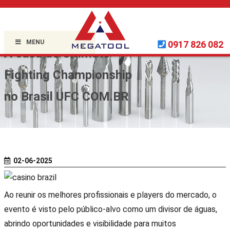
Home »
Uncategorized
»
MENU
0917 826 082
A casa do Ultimate
Fighting Championship
no Brasil UFC COM.BR
02-06-2025
Ao reunir os melhores profissionais e players do mercado, o
evento é visto pelo público-alvo como um divisor de águas,
abrindo oportunidades e visibilidade para muitos