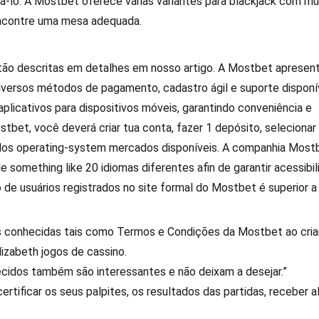
á-lo. A Mostbet oferece várias variantes para blackjack com m
encontre uma mesa adequada.
tão descritas em detalhes em nosso artigo. A Mostbet apresen
diversos métodos de pagamento, cadastro ágil e suporte disponí
aplicativos para dispositivos móveis, garantindo conveniência e
bet, você deverá criar tua conta, fazer 1 depósito, selecionar
odos operating-system mercados disponíveis. A companhia Most
 something like 20 idiomas diferentes afin de garantir acessibi
e usuários registrados no site formal do Mostbet é superior a
s conhecidas tais como Termos e Condições da Mostbet ao cria
izabeth jogos de cassino.
idos também são interessantes e não deixam a desejar.”
tificar os seus palpites, os resultados das partidas, receber a