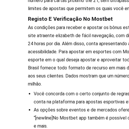
número para cartas próximo the 21, sem ultrapass
limites de apostas que permitem os quais você 
Registo E Verificação No Mostbet
As condições para receber e apostar os bônus es
site atraente elizabeth de fácil navegação, com 
24 horas por dia. Além disso, conta apresentando 
acessibilidade. Para apostar em esportes com Most
esporte em o qual deseja apostar e aproveitar t
Brasil fornece todo formato de recurso em mais de
aos seus clientes. Dados mostram que um número d
milhão.
Você concorda com o certo conjunto de regra
conta na plataforma para apostas esportivas el
As opções sobre eventos e de mercados oferec
“[newline]No Mostbet app também é possível cer
e mais.