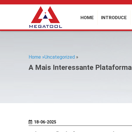
HOME
INTRODUCE
Home »
Uncategorized
»
A Mais Interessante Plataforma
18-06-2025