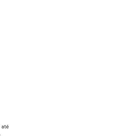
 até
s