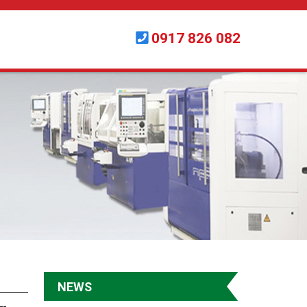
0917 826 082
NEWS