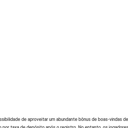
ssibilidade de aproveitar um abundante bônus de boas-vindas de
 por taxa de depósito após o registro. No entanto, os jogadore