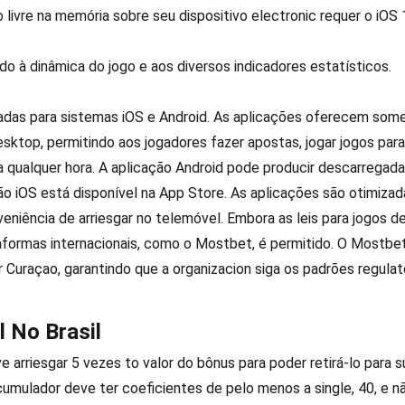
vre na memória sobre seu dispositivo electronic requer o iOS 
o à dinâmica do jogo e aos diversos indicadores estatísticos.
das para sistemas iOS e Android. As aplicações oferecem some
sktop, permitindo aos jogadores fazer apostas, jogar jogos para
 a qualquer hora. A aplicação Android pode producir descarregada
o iOS está disponível na App Store. As aplicações são otimizad
iência de arriesgar no telemóvel. Embora as leis para jogos de
taformas internacionais, como o Mostbet, é permitido. O Mostbe
r Curaçao, garantindo que a organizacion siga os padrões regulat
l No Brasil
 arriesgar 5 vezes to valor do bônus para poder retirá-lo para s
mulador deve ter coeficientes de pelo menos a single, 40, e n