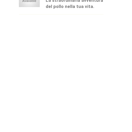
La straordinaria avventura
del pollo nella tua vita.