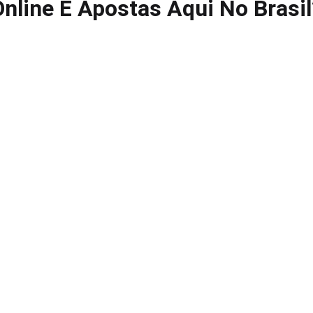
Online E Apostas Aqui No Brasil