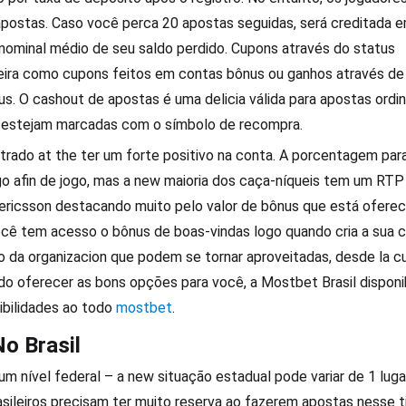
apostas. Caso você perca 20 apostas seguidas, será creditada 
nominal médio de seu saldo perdido. Cupons através do status
neira como cupons feitos em contas bônus ou ganhos através de
s. O cashout de apostas é uma delicia válida para apostas ordin
e estejam marcadas com o símbolo de recompra.
strado at the ter um forte positivo na conta. A porcentagem par
go afin de jogo, mas a new maioria dos caça-níqueis tem um RTP
ericsson destacando muito pelo valor de bônus que está ofere
ê tem acesso o bônus de boas-vindas logo quando cria a sua c
 da organizacion que podem se tornar aproveitadas, desde la c
o oferecer as bons opções para você, a Mostbet Brasil disponib
ibilidades ao todo
mostbet
.
o Brasil
 nível federal – a new situação estadual pode variar de 1 luga
asileiros precisam ter muito reserva ao fazerem apostas nesse t