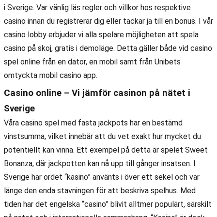
i Sverige. Var vänlig läs regler och villkor hos respektive
casino innan du registrerar dig eller tackar ja till en bonus. I vår
casino lobby erbjuder vi alla spelare möjligheten att spela
casino på skoj, gratis i demoläge. Detta gäller både vid casino
spel online från en dator, en mobil samt från Unibets
omtyckta mobil casino app.
Casino online – Vi jämför casinon på nätet i
Sverige
Våra casino spel med fasta jackpots har en bestämd
vinstsumma, vilket innebär att du vet exakt hur mycket du
potentiellt kan vinna. Ett exempel på detta är spelet Sweet
Bonanza, där jackpotten kan nå upp till gånger insatsen. I
Sverige har ordet “kasino” använts i över ett sekel och var
länge den enda stavningen för att beskriva spelhus. Med
tiden har det engelska “casino” blivit alltmer populärt, särskilt