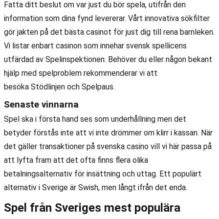
Fatta ditt beslut om var just du bör spela, utifrån den
information som dina fynd levererar. Vårt innovativa sökfilter
gör jakten på det bästa casinot för just dig till rena barnleken.
Vi listar enbart casinon som innehar svensk spellicens
utfärdad av Spelinspektionen. Behöver du eller någon bekant
hjälp med spelproblem rekommenderar vi att
besöka Stödlinjen och Spelpaus.
Senaste vinnarna
Spel ska i första hand ses som underhållning men det
betyder förstås inte att vi inte drömmer om klirr i kassan. När
det gäller transaktioner på svenska casino vill vi här passa på
att lyfta fram att det ofta finns flera olika
betalningsalternativ för insättning och uttag. Ett populärt
alternativ i Sverige är Swish, men långt ifrån det enda.
Spel från Sveriges mest populära