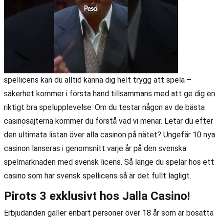
spellicens kan du alltid känna dig helt trygg att spela –
säkerhet kommer i första hand tillsammans med att ge dig en
riktigt bra spelupplevelse. Om du testar någon av de bästa
casinosajterna kommer du förstå vad vi menar. Letar du efter
den ultimata listan över alla casinon på nätet? Ungefär 10 nya
casinon lanseras i genomsnitt varje år på den svenska
spelmarknaden med svensk licens. Så länge du spelar hos ett
casino som har svensk spellicens så är det fullt lagligt.
Pirots 3 exklusivt hos Jalla Casino!
Erbjudanden gäller enbart personer över 18 år som är bosatta