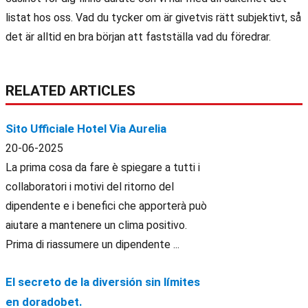
listat hos oss. Vad du tycker om är givetvis rätt subjektivt, så
det är alltid en bra början att fastställa vad du föredrar.
RELATED ARTICLES
Sito Ufficiale Hotel Via Aurelia
20-06-2025
La prima cosa da fare è spiegare a tutti i
collaboratori i motivi del ritorno del
dipendente e i benefici che apporterà può
aiutare a mantenere un clima positivo.
Prima di riassumere un dipendente ...
El secreto de la diversión sin límites
en doradobet.