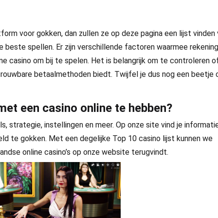
form voor gokken, dan zullen ze op deze pagina een lijst vinden
e beste spellen. Er zijn verschillende factoren waarmee rekenin
e casino om bij te spelen. Het is belangrijk om te controleren o
trouwbare betaalmethoden biedt. Twijfel je dus nog een beetje o
met een casino online te hebben?
 strategie, instellingen en meer. Op onze site vind je informati
eld te gokken. Met een degelijke Top 10 casino lijst kunnen we
andse online casino’s op onze website terugvindt.