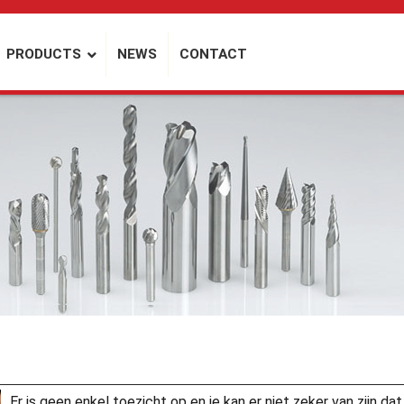
PRODUCTS
NEWS
CONTACT
Er is geen enkel toezicht op en je kan er niet zeker van zijn dat