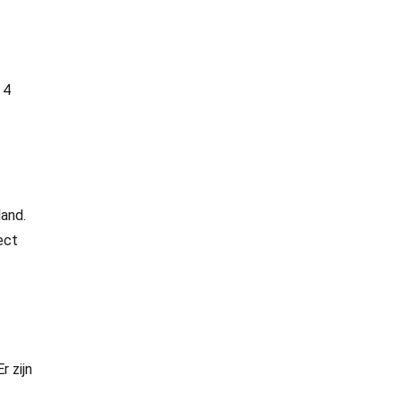
 4
land.
ect
r zijn