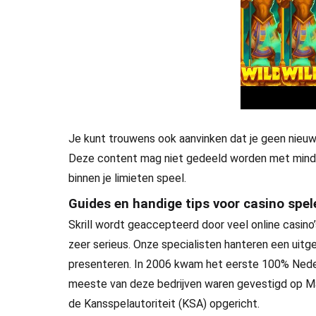
Je kunt trouwens ook aanvinken dat je geen nieuw
Deze content mag niet gedeeld worden met minde
binnen je limieten speel.
Guides en handige tips voor casino spel
Skrill wordt geaccepteerd door veel online casino
zeer serieus. Onze specialisten hanteren een uitg
presenteren. In 2006 kwam het eerste 100% Nederl
meeste van deze bedrijven waren gevestigd op Mal
de Kansspelautoriteit (KSA) opgericht.