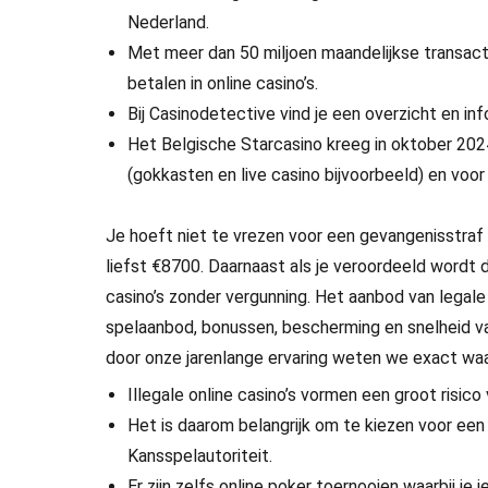
Nederland.
Met meer dan 50 miljoen maandelijkse transact
betalen in online casino’s.
Bij Casinodetective vind je een overzicht en in
Het Belgische Starcasino kreeg in oktober 202
(gokkasten en live casino bijvoorbeeld) en vo
Je hoeft niet te vrezen voor een gevangenisstraf
liefst €8700. Daarnaast als je veroordeeld wordt 
casino’s zonder vergunning. Het aanbod van legale 
spelaanbod, bonussen, bescherming en snelheid va
door onze jarenlange ervaring weten we exact wa
Illegale online casino’s vormen een groot risico 
Het is daarom belangrijk om te kiezen voor ee
Kansspelautoriteit.
Er zijn zelfs online poker toernooien waarbij je