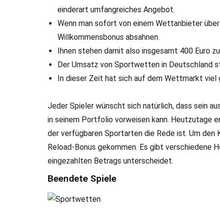
einderart umfangreiches Angebot.
Wenn man sofort von einem Wettanbieter überze
Willkommensbonus absahnen.
Ihnen stehen damit also insgesamt 400 Euro z
Der Umsatz von Sportwetten in Deutschland ste
In dieser Zeit hat sich auf dem Wettmarkt viel g
Jeder Spieler wünscht sich natürlich, dass sein 
in seinem Portfolio vorweisen kann. Heutzutage er
der verfügbaren Sportarten die Rede ist. Um den K
Reload-Bonus gekommen. Es gibt verschiedene Höh
eingezahlten Betrags unterscheidet.
Beendete Spiele