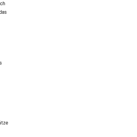
uch
das
s
ätze