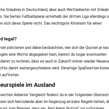
he Erlaubnis in Deutschland, aber auch Wettanbieter mit Erlaubn
Sie bieten Fußballspiele unterhalb der dritten Liga allerdings n
 sich diese Spiele nicht. Das wichtigste Kriterium für einen
d legal?
ten platzieren und dabei beobachten, wie sich die Quoten je na
lbeginn eine Wette abgegeben hast, kannst du sogar eventuellen
 damit zu rechnen, dass es auch in Zukunft immer wieder Neuer
chte damit weitergeschrieben wird. Derartige Spaßwetten könn
 auftreten.
eurspiele im Ausland
etten Anbieter Vergleich findest du in der folgenden Übersicht
en sich hierzulande aber im Gegenzug an klare Regeln halten, di
 ist zum Beispiel, dass ein „Red Alarm Button“ zur sofortigen