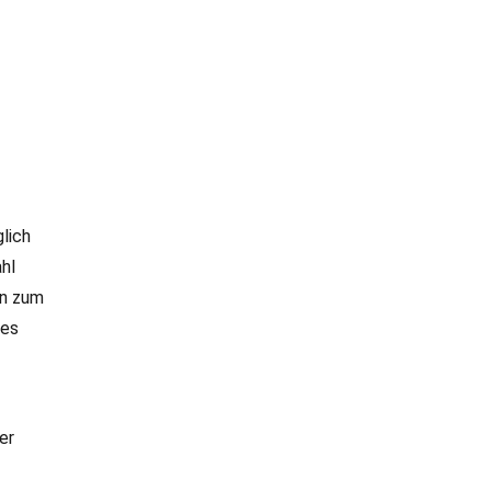
lich
hl
an zum
des
er