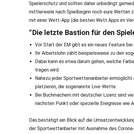
Spielerschutz und sollten daher unbedingt gemie
mittlerweile nach Spielbeginn noch eure Wetten 
mit einer Wett-App (die besten Wett Apps im Verg
“Die letzte Bas­tion für den Spie­l
Vor Start der EM gibt es ein neues Feature 
Ihr Arbeitslohn zählt beispielsweise zu den so
Dabei kann es etwa darum gehen, welche Farbe 
tragen wird.
Nahezu jeder Sportwettenanbieter ermöglicht 
platzieren, die sogenannte Live-Wette.
Bei Buchmachern mit deutscher Lizenz sind vie
nächsten Punkt oder spezielle Ereignisse wie 
Das bestätigt ein Blick auf die Umsatzentwicklun
der Sportwettanbieter mit Ausnahme des Corona-Ja