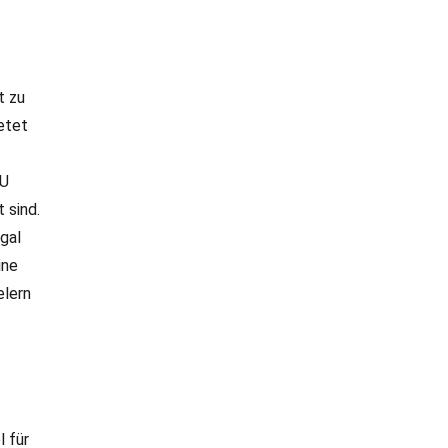
t zu
etet
EU
 sind.
gal
ine
elern
l für