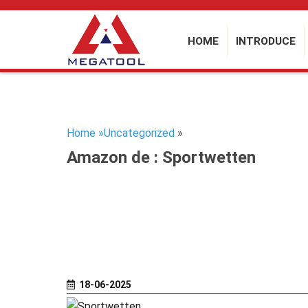
HOME
INTRODUCE
Home »
Uncategorized
»
Amazon de : Sportwetten
18-06-2025