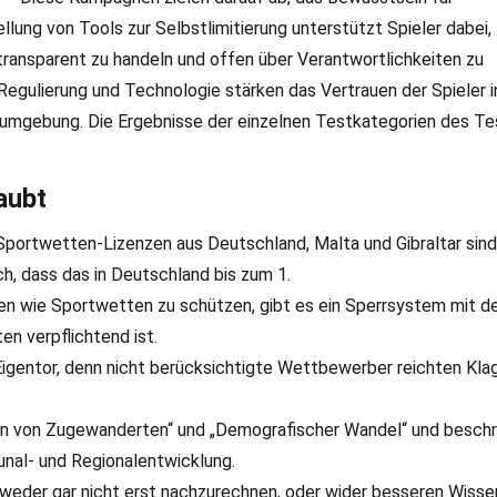
ellung von Tools zur Selbstlimitierung unterstützt Spieler dabei,
, transparent zu handeln und offen über Verantwortlichkeiten zu
Regulierung und Technologie stärken das Vertrauen der Spieler i
umgebung. Die Ergebnisse der einzelnen Testkategorien des Te
aubt
Sportwetten-Lizenzen aus Deutschland, Malta und Gibraltar sind
h, dass das in Deutschland bis zum 1.
len wie Sportwetten zu schützen, gibt es ein Sperrsystem mit 
n verpflichtend ist.
Eigentor, denn nicht berücksichtigte Wettbewerber reichten Kla
on von Zugewanderten“ und „Demografischer Wandel“ und beschr
nal- und Regionalentwicklung.
weder gar nicht erst nachzurechnen, oder wider besseren Wisse