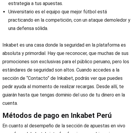
estrategia a tus apuestas.
Universitario es el equipo que mejor fútbol está
practicando en la competición, con un ataque demoledor y
una defensa sólida.
Inkabet es una casa donde la seguridad en la plataforma es
absoluta y primordial. Hay que reconocer, que muchas de sus
promociones son exclusivas para el público peruano, pero los
estándares de seguridad son altos. Cuando accedes a la
sección de “Contacto” de Inkabet, podrás ver que puedes
pedir ayuda al momento de realizar recargas. Desde allí, te
guiarán hasta que tengas dominio del uso de tu dinero en la
cuenta.
Métodos de pago en Inkabet Perú
En cuanto al desempeño de la sección de apuestas en vivo