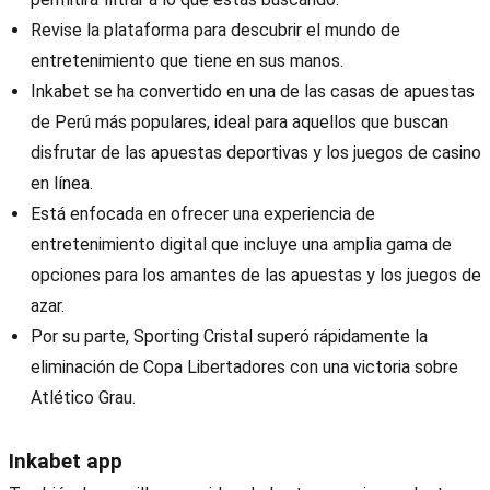
Revise la plataforma para descubrir el mundo de
entretenimiento que tiene en sus manos.
Inkabet se ha convertido en una de las casas de apuestas
de Perú más populares, ideal para aquellos que buscan
disfrutar de las apuestas deportivas y los juegos de casino
en línea.
Está enfocada en ofrecer una experiencia de
entretenimiento digital que incluye una amplia gama de
opciones para los amantes de las apuestas y los juegos de
azar.
Por su parte, Sporting Cristal superó rápidamente la
eliminación de Copa Libertadores con una victoria sobre
Atlético Grau.
Inkabet app