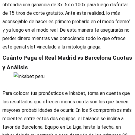
obtendrá una ganancia de 3x, 5x o 100x para luego disfrutar
de 15 tiros de corte gratuito. Ante esta realidad, lo más
aconsejable de hacer es primero probarlo en el modo “demo”
y ya luego en el modo real. De esta manera te asegurarás no
perder dinero mientras vas conociendo todo lo que ofrece
este genial slot vinculado a la mitología griega.
Cuánto Paga el Real Madrid vs Barcelona Cuotas
y Análisis
Para colocar tus pronósticos e Inkabet, toma en cuenta que
los resultados que ofrecen menos cuota son los que tienen
mayores probabilidades de ocurrir. En los 5 compromisos más
recientes entre estos dos equipos, el balance se inclina a
favor de Barcelona. Equipo en La Liga, hasta la fecha, en