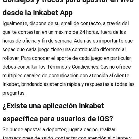
desde la Inkabet App
Igualmente, dispone de su email de contacto, a través del
que te contestan en un máximo de 24 horas, fuera de las
horas de oficina y fin de semana. Además es importante que
sepas que cada juego tiene una contribución diferente al
rollover. Para conocer el aporte de cada juego en particular,
debes consultar los Términos y Condiciones. Casino ofrece
múltiples canales de comunicación con atención al cliente
Inkabet, brindando asistencia rápida y respuestas a todas las
preguntas.
¿Existe una aplicación Inkabet
específica para usuarios de iOS?
Se puede apostar a deportes, jugar a casino, realizar
transacciones de saldo, contactar con atención al cliente y