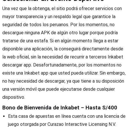
Una vez que la obtenga, el sitio podrá ofrecer servicios con
mayor transparencia y un respaldo legal que garantice la
seguridad de todos los peruanos. Por los momentos, no
descargue ninguna APK de algún otro lugar porque podría
tratarse de una estafa. Si en algún momento llega a estar
disponible una aplicación, la conseguirá directamente desde
la web oficial, sin la necesidad de recurrir a terceros Inkabet
descargar app. Desafortunadamente, por los momentos no
existe una Inkabet app que usted pueda utilizar. Sin embargo,
no hay necesidad de descargar, ya que tiene a su disposición
una versión móvil que puede ejecutarse desde cualquier
dispositivo.
Bono de Bienvenida de Inkabet – Hasta S/400
Esta casa de apuestas en línea cuenta con una licencia de
juego otorgada por Curazao Interactive Licensing N.V.