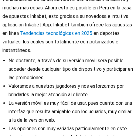
muchas más cosas. Ahora esto es posible en Perú en la casa
de apuestas Inkabet, esto gracias a su novedosa e intuitiva
aplicación Inkabet App. Inkabet también ofrece las apuestas
en línea
Tendencias tecnológicas en 2025
en deportes
virtuales, los cuales son totalmente computarizados e
instantáneos.
No obstante, a través de su versión móvil será posible
acceder desde cualquier tipo de dispositivo y participar en
las promociones.
Valoramos a nuestros jugadores y nos esforzamos por
brindarles la mejor atención al cliente.
La versión móvil es muy fácil de usar, pues cuenta con una
interfaz que resulta amigable con los usuarios, muy similar
a la de la versión web.
Las opciones son muy variadas particularmente en este