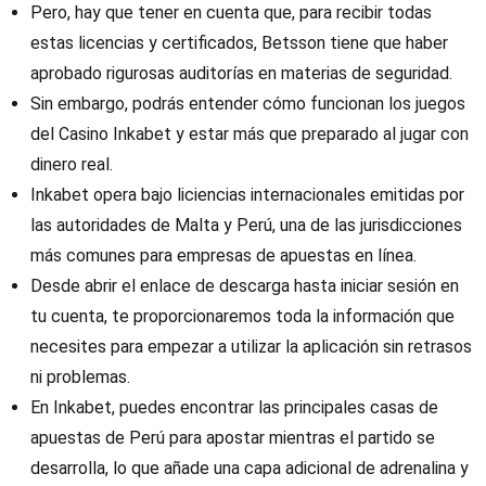
Pero, hay que tener en cuenta que, para recibir todas
estas licencias y certificados, Betsson tiene que haber
aprobado rigurosas auditorías en materias de seguridad.
Sin embargo, podrás entender cómo funcionan los juegos
del Casino Inkabet y estar más que preparado al jugar con
dinero real.
Inkabet opera bajo liciencias internacionales emitidas por
las autoridades de Malta y Perú, una de las jurisdicciones
más comunes para empresas de apuestas en línea.
Desde abrir el enlace de descarga hasta iniciar sesión en
tu cuenta, te proporcionaremos toda la información que
necesites para empezar a utilizar la aplicación sin retrasos
ni problemas.
En Inkabet, puedes encontrar las principales casas de
apuestas de Perú para apostar mientras el partido se
desarrolla, lo que añade una capa adicional de adrenalina y