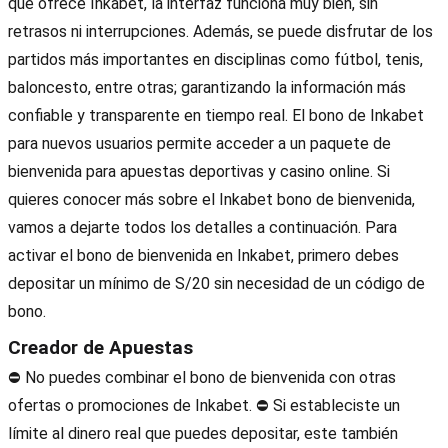
que ofrece Inkabet, la interfaz funciona muy bien, sin
retrasos ni interrupciones. Además, se puede disfrutar de los
partidos más importantes en disciplinas como fútbol, tenis,
baloncesto, entre otras; garantizando la información más
confiable y transparente en tiempo real. El bono de Inkabet
para nuevos usuarios permite acceder a un paquete de
bienvenida para apuestas deportivas y casino online. Si
quieres conocer más sobre el Inkabet bono de bienvenida,
vamos a dejarte todos los detalles a continuación. Para
activar el bono de bienvenida en Inkabet, primero debes
depositar un mínimo de S/20 sin necesidad de un código de
bono.
Creador de Apuestas
⛔️ No puedes combinar el bono de bienvenida con otras
ofertas o promociones de Inkabet. ⛔️ Si estableciste un
límite al dinero real que puedes depositar, este también