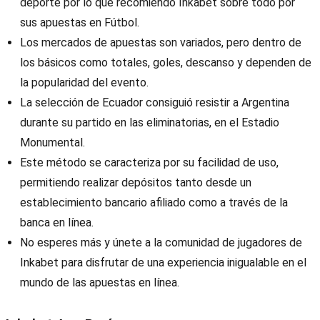
deporte por lo que recomiendo Inkabet sobre todo por
sus apuestas en Fútbol.
Los mercados de apuestas son variados, pero dentro de
los básicos como totales, goles, descanso y dependen de
la popularidad del evento.
La selección de Ecuador consiguió resistir a Argentina
durante su partido en las eliminatorias, en el Estadio
Monumental.
Este método se caracteriza por su facilidad de uso,
permitiendo realizar depósitos tanto desde un
establecimiento bancario afiliado como a través de la
banca en línea.
No esperes más y únete a la comunidad de jugadores de
Inkabet para disfrutar de una experiencia inigualable en el
mundo de las apuestas en línea.