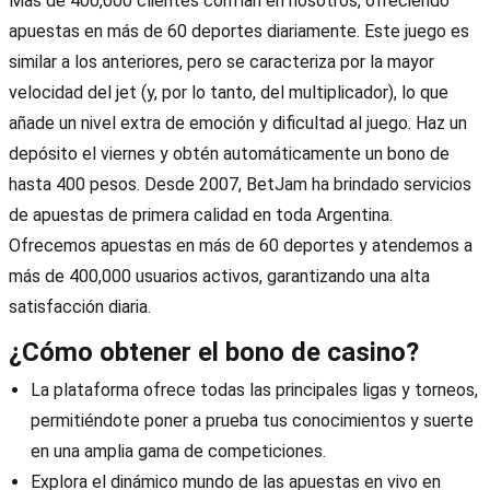
Más de 400,000 clientes confían en nosotros, ofreciendo
apuestas en más de 60 deportes diariamente. Este juego es
similar a los anteriores, pero se caracteriza por la mayor
velocidad del jet (y, por lo tanto, del multiplicador), lo que
añade un nivel extra de emoción y dificultad al juego. Haz un
depósito el viernes y obtén automáticamente un bono de
hasta 400 pesos. Desde 2007, BetJam ha brindado servicios
de apuestas de primera calidad en toda Argentina.
Ofrecemos apuestas en más de 60 deportes y atendemos a
más de 400,000 usuarios activos, garantizando una alta
satisfacción diaria.
¿Cómo obtener el bono de casino?
La plataforma ofrece todas las principales ligas y torneos,
permitiéndote poner a prueba tus conocimientos y suerte
en una amplia gama de competiciones.
Explora el dinámico mundo de las apuestas en vivo en