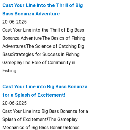
Cast Your Line into the Thrill of Big
Bass Bonanza Adventure
20-06-2025
Cast Your Line into the Thrill of Big Bass
Bonanza AdventureThe Basics of Fishing
AdventuresThe Science of Catching Big
BassStrategies for Success in Fishing
GameplayThe Role of Community in
Fishing ...
Cast Your Line into Big Bass Bonanza
for a Splash of Excitement!
20-06-2025
Cast Your Line into Big Bass Bonanza for a
Splash of Excitement!The Gameplay
Mechanics of Big Bass BonanzaBonus