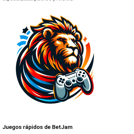
Juegos rápidos de BetJam