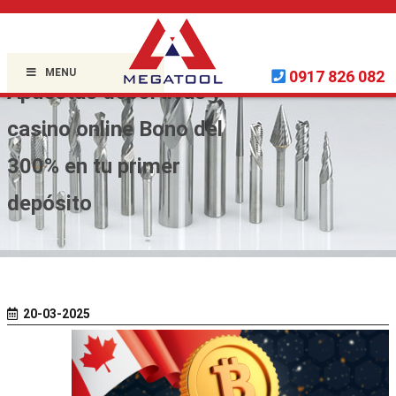
Home »
Uncategorized
»
MENU
0917 826 082
Apuestas deportivas y
casino online Bono del
300% en tu primer
depósito
20-03-2025