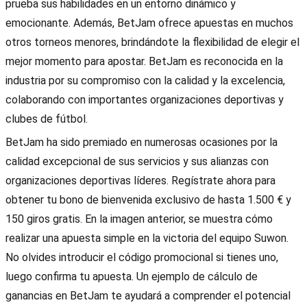
prueba sus habilidades en un entorno dinámico y
emocionante. Además, BetJam ofrece apuestas en muchos
otros torneos menores, brindándote la flexibilidad de elegir el
mejor momento para apostar. BetJam es reconocida en la
industria por su compromiso con la calidad y la excelencia,
colaborando con importantes organizaciones deportivas y
clubes de fútbol.
BetJam ha sido premiado en numerosas ocasiones por la
calidad excepcional de sus servicios y sus alianzas con
organizaciones deportivas líderes. Regístrate ahora para
obtener tu bono de bienvenida exclusivo de hasta 1.500 € y
150 giros gratis. En la imagen anterior, se muestra cómo
realizar una apuesta simple en la victoria del equipo Suwon.
No olvides introducir el código promocional si tienes uno,
luego confirma tu apuesta. Un ejemplo de cálculo de
ganancias en BetJam te ayudará a comprender el potencial