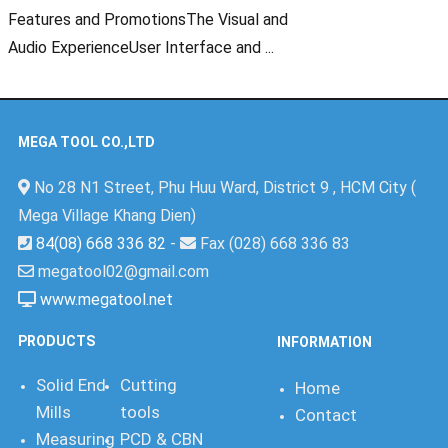
Features and PromotionsThe Visual and
Audio ExperienceUser Interface and ...
MEGA TOOL CO.,LTD
No 28 N1 Street, Phu Huu Ward, District 9 , HCM City (
Mega Village Khang Dien)
84(08) 668 336 82
-
Fax (028) 668 336 83
megatool02@gmail.com
www.megatool.net
PRODUCTS
INFORMATION
Solid End
Cutting
Home
Mills
tools
Contact
Measuring
PCD & CBN