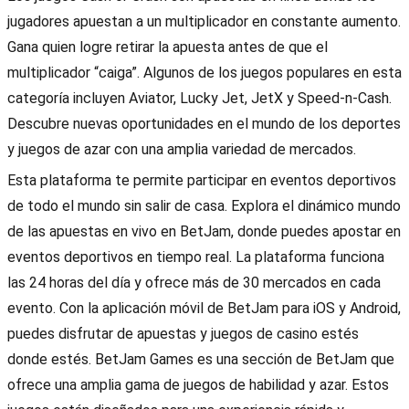
jugadores apuestan a un multiplicador en constante aumento.
Gana quien logre retirar la apuesta antes de que el
multiplicador “caiga”. Algunos de los juegos populares en esta
categoría incluyen Aviator, Lucky Jet, JetX y Speed-n-Cash.
Descubre nuevas oportunidades en el mundo de los deportes
y juegos de azar con una amplia variedad de mercados.
Esta plataforma te permite participar en eventos deportivos
de todo el mundo sin salir de casa. Explora el dinámico mundo
de las apuestas en vivo en BetJam, donde puedes apostar en
eventos deportivos en tiempo real. La plataforma funciona
las 24 horas del día y ofrece más de 30 mercados en cada
evento. Con la aplicación móvil de BetJam para iOS y Android,
puedes disfrutar de apuestas y juegos de casino estés
donde estés. BetJam Games es una sección de BetJam que
ofrece una amplia gama de juegos de habilidad y azar. Estos