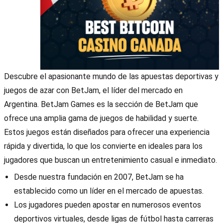
Descubre el apasionante mundo de las apuestas deportivas y
juegos de azar con BetJam, el líder del mercado en
Argentina. BetJam Games es la sección de BetJam que
ofrece una amplia gama de juegos de habilidad y suerte.
Estos juegos están diseñados para ofrecer una experiencia
rápida y divertida, lo que los convierte en ideales para los
jugadores que buscan un entretenimiento casual e inmediato.
Desde nuestra fundación en 2007, BetJam se ha
establecido como un líder en el mercado de apuestas.
Los jugadores pueden apostar en numerosos eventos
deportivos virtuales, desde ligas de fútbol hasta carreras