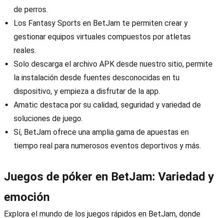
de perros.
Los Fantasy Sports en BetJam te permiten crear y
gestionar equipos virtuales compuestos por atletas
reales.
Solo descarga el archivo APK desde nuestro sitio, permite
la instalación desde fuentes desconocidas en tu
dispositivo, y empieza a disfrutar de la app.
Amatic destaca por su calidad, seguridad y variedad de
soluciones de juego.
Sí, BetJam ofrece una amplia gama de apuestas en
tiempo real para numerosos eventos deportivos y más.
Juegos de póker en BetJam: Variedad y
emoción
Explora el mundo de los juegos rápidos en BetJam, donde