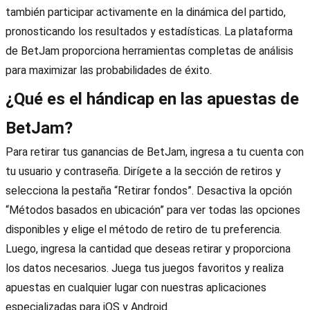
también participar activamente en la dinámica del partido,
pronosticando los resultados y estadísticas. La plataforma
de BetJam proporciona herramientas completas de análisis
para maximizar las probabilidades de éxito.
¿Qué es el hándicap en las apuestas de
BetJam?
Para retirar tus ganancias de BetJam, ingresa a tu cuenta con
tu usuario y contraseña. Dirígete a la sección de retiros y
selecciona la pestaña “Retirar fondos”. Desactiva la opción
“Métodos basados en ubicación” para ver todas las opciones
disponibles y elige el método de retiro de tu preferencia.
Luego, ingresa la cantidad que deseas retirar y proporciona
los datos necesarios. Juega tus juegos favoritos y realiza
apuestas en cualquier lugar con nuestras aplicaciones
especializadas para iOS y Android.