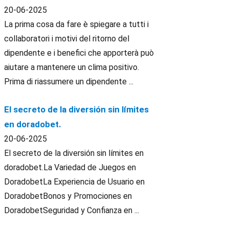
20-06-2025
La prima cosa da fare è spiegare a tutti i
collaboratori i motivi del ritorno del
dipendente e i benefici che apporterà può
aiutare a mantenere un clima positivo.
Prima di riassumere un dipendente ...
El secreto de la diversión sin límites
en doradobet.
20-06-2025
El secreto de la diversión sin límites en
doradobet.La Variedad de Juegos en
DoradobetLa Experiencia de Usuario en
DoradobetBonos y Promociones en
DoradobetSeguridad y Confianza en ...