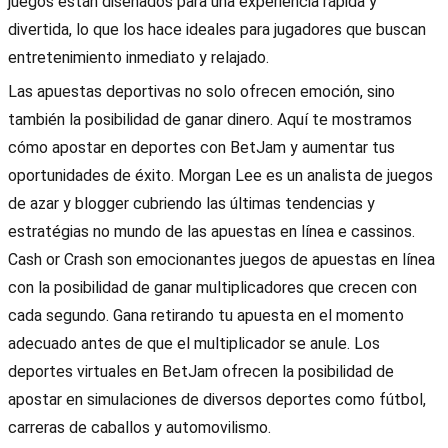
juegos están diseñados para una experiencia rápida y
divertida, lo que los hace ideales para jugadores que buscan
entretenimiento inmediato y relajado.
Las apuestas deportivas no solo ofrecen emoción, sino
también la posibilidad de ganar dinero. Aquí te mostramos
cómo apostar en deportes con BetJam y aumentar tus
oportunidades de éxito. Morgan Lee es un analista de juegos
de azar y blogger cubriendo las últimas tendencias y
estratégias no mundo de las apuestas en línea e cassinos.
Cash or Crash son emocionantes juegos de apuestas en línea
con la posibilidad de ganar multiplicadores que crecen con
cada segundo. Gana retirando tu apuesta en el momento
adecuado antes de que el multiplicador se anule. Los
deportes virtuales en BetJam ofrecen la posibilidad de
apostar en simulaciones de diversos deportes como fútbol,
carreras de caballos y automovilismo.