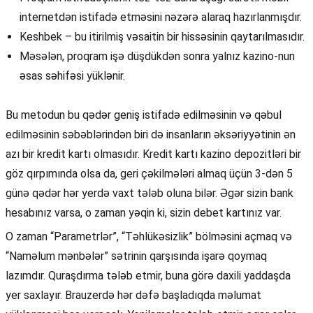
internetdən istifadə etməsini nəzərə alaraq hazırlanmışdır.
Keshbek – bu itirilmiş vəsaitin bir hissəsinin qaytarılmasıdır.
Məsələn, proqram işə düşdükdən sonra yalnız kazino-nun
əsas səhifəsi yüklənir.
Bu metodun bu qədər geniş istifadə edilməsinin və qəbul
edilməsinin səbəblərindən biri də insanların əksəriyyətinin ən
azı bir kredit kartı olmasıdır. Kredit kartı kazino depozitləri bir
göz qırpımında olsa da, geri çəkilmələri almaq üçün 3-dən 5
günə qədər hər yerdə vaxt tələb oluna bilər. Əgər sizin bank
hesabınız varsa, o zaman yəqin ki, sizin debet kartınız var.
O zaman “Parametrlər”, “Təhlükəsizlik” bölməsini açmaq və
“Naməlum mənbələr” sətrinin qarşısında işarə qoymaq
lazımdır. Quraşdırma tələb etmir, buna görə daxili yaddaşda
yer saxlayır. Brauzerdə hər dəfə başladıqda məlumat