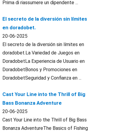
Prima di riassumere un dipendente ...
El secreto de la diversión sin límites
en doradobet.
20-06-2025
El secreto de la diversión sin límites en
doradobet.La Variedad de Juegos en
DoradobetLa Experiencia de Usuario en
DoradobetBonos y Promociones en
DoradobetSeguridad y Confianza en ...
Cast Your Line into the Thrill of Big
Bass Bonanza Adventure
20-06-2025
Cast Your Line into the Thrill of Big Bass
Bonanza AdventureThe Basics of Fishing