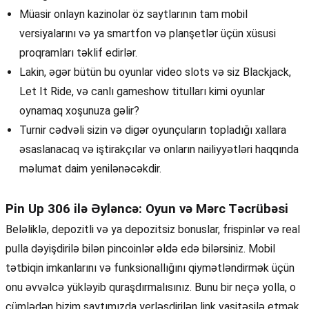
Müasir onlayn kazinolar öz saytlarının tam mobil
versiyalarını və ya smartfon və planşetlər üçün xüsusi
proqramları təklif edirlər.
Lakin, əgər bütün bu oyunlar video slots və siz Blackjack,
Let It Ride, və canlı gameshow titulları kimi oyunlar
oynamaq xoşunuza gəlir?
Turnir cədvəli sizin və digər oyunçuların topladığı xallara
əsaslanacaq və iştirakçılar və onların nailiyyətləri haqqında
məlumat daim yenilənəcəkdir.
Pin Up 306 ilə Əyləncə: Oyun və Mərc Təcrübəsi
Beləliklə, depozitli və ya depozitsiz bonuslar, frispinlər və real
pulla dəyişdirilə bilən pincoinlər əldə edə bilərsiniz. Mobil
tətbiqin imkanlarını və funksionallığını qiymətləndirmək üçün
onu əvvəlcə yükləyib quraşdırmalısınız. Bunu bir neçə yolla, o
cümlədən bizim saytımızda yerləşdirilən link vasitəsilə etmək