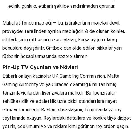
edirik, çünki o, etibarlı şəkildə sındırılmadan qorunur.
Mükafat fondu məbləği — bu, iştirakçıların mərcləri deyil,
provayder tərəfindən ayrılan məbləğdir. Əldə olunan koinlər,
istifadəçinin rütbəsini nəzərə alaraq, kursa uyğun olaraq
bonuslara dəyişdirilir. Giftbox-dan əldə edilən sikkələr yeni
rütbənin hesablanmasında nəzərə alınmır.
Pin-Up TV Oyunları və Növləri
Etibarlı onlayn kazinolar UK Gambling Commission, Malta
Gaming Authority və ya Curacao eGaming kimi tanınmış
tənzimləyicilərdən lisenziyalara malikdir. Bu lisenziyalar
təhlükəsizlik və ədalətlilik üzrə ciddi standartlara riayət
etməyi təmin edir. Rəyləri ixtisaslaşmış forumlarda və rəy
saytlarında oxuyun. Rəylərdəki detallara və konkretliyə diqqət
yetirin, çox ümumi və ya reklam kimi görünən rəylərdən qaçın.