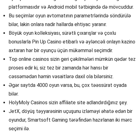
platformasıdır və Android mobil tətbiqində də mövcuddur.
Bu seçimlər oyun avtomatının parametrlərində söndürülə
bilər, lakin onlara nadir hallarda ehtiyac yaranır.
Böyük oyun kolleksiyası, sürətli çıxarışlar və çoxlu
bonuslarla Pin Up Casino etibarlı və əyləncəli onlayn kazino
axtaran hər bir oyunçu üçün mükəmməl seçimdir.
Top online casinos sizin geri çəkilmələri mümkün qədər tez
proses edir ki, siz tez bir zamanda hər hansı bir
cəssəmədən həmin vəsaitlərə daxil ola bilərsiniz.
Əgər saytda 4000 oyun varsa, bu, çox təəssürat oyada
bilər.
HolyMoly Casinos sizin affiliate site adlandırdığınız şey.
JetX, döyüş təyyarəsinin uçuşunu izləməyi əhatə edən bir
oyundur, Smartsoft Gaming tərəfindən hazırlanan iki mərc
seçimi ilə.