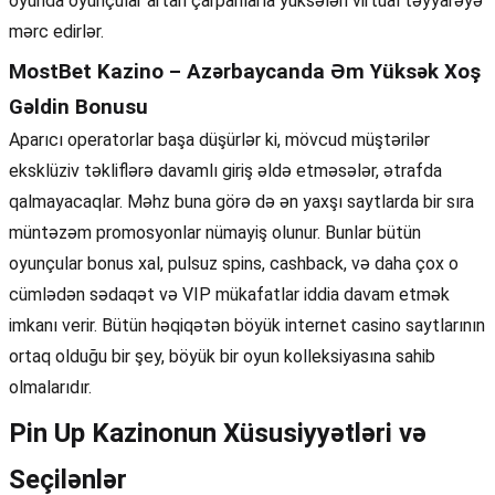
oyunda oyunçular artan çarpanlarla yüksələn virtual təyyarəyə
mərc edirlər.
MostBet Kazino – Azərbaycanda Əm Yüksək Xoş
Gəldin Bonusu
Aparıcı operatorlar başa düşürlər ki, mövcud müştərilər
eksklüziv təkliflərə davamlı giriş əldə etməsələr, ətrafda
qalmayacaqlar. Məhz buna görə də ən yaxşı saytlarda bir sıra
müntəzəm promosyonlar nümayiş olunur. Bunlar bütün
oyunçular bonus xal, pulsuz spins, cashback, və daha çox o
cümlədən sədaqət və VIP mükafatlar iddia davam etmək
imkanı verir. Bütün həqiqətən böyük internet casino saytlarının
ortaq olduğu bir şey, böyük bir oyun kolleksiyasına sahib
olmalarıdır.
Pin Up Kazinonun Xüsusiyyətləri və
Seçilənlər