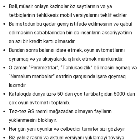
Bəli, müasir onlayn kazinolar öz saytlarının və ya
tətbiqlərinin təhlükəsiz mobil versiyalarını təklif edirlər.
Bu metodun bu qədər geniş istifadə edilməsinin və qəbul
edilməsinin səbəblərindən biri də insanların əksəriyyətinin
ən azı bir kredit kartı olmasıdır.
Bundan sonra balansı idarə etmək, oyun avtomatlarını
oynamaq və ya aksiyalarda iştirak etmək mümkündür.
O zaman “Parametrlər”, “Təhlükəsizlik” bölməsini açmaq və
“Naməlum mənbələr” sətrinin qarşısında işarə qoymaq
lazımdır.
Kataloqda dünya üzrə 50-dən çox tərtibatçıdan 6000-dən
çox oyun avtomatı toplanıb.
Tez-tez ƏS rəsmi mağazadan olmayan faylların
yüklənməsini bloklayır.
Hər gün yeni oyunlar və cəlbedici turnirlər sizi gözləyir
Biz yalnız rəsmi və aktual versiyanı yükləməyi tövsiyə