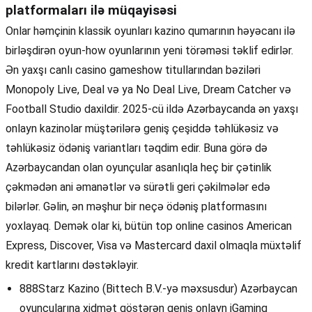
platformaları ilə müqayisəsi
Onlar həmçinin klassik oyunları kazino qumarının həyəcanı ilə
birləşdirən oyun-how oyunlarının yeni törəməsi təklif edirlər.
Ən yaxşı canlı casino gameshow titullarından bəziləri
Monopoly Live, Deal və ya No Deal Live, Dream Catcher və
Football Studio daxildir. 2025-cü ildə Azərbaycanda ən yaxşı
onlayn kazinolar müştərilərə geniş çeşiddə təhlükəsiz və
təhlükəsiz ödəniş variantları təqdim edir. Buna görə də
Azərbaycandan olan oyunçular asanlıqla heç bir çətinlik
çəkmədən ani əmanətlər və sürətli geri çəkilmələr edə
bilərlər. Gəlin, ən məşhur bir neçə ödəniş platformasını
yoxlayaq. Demək olar ki, bütün top online casinos American
Express, Discover, Visa və Mastercard daxil olmaqla müxtəlif
kredit kartlarını dəstəkləyir.
888Starz Kazino (Bittech B.V.-yə məxsusdur) Azərbaycan
oyunçularına xidmət göstərən geniş onlayn iGaming