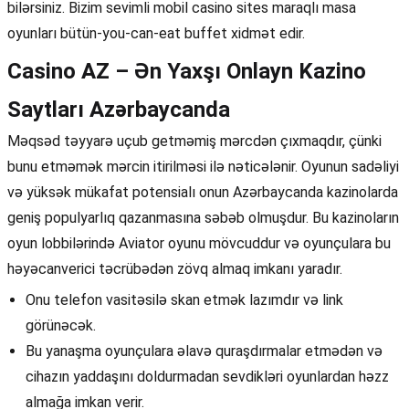
bilərsiniz. Bizim sevimli mobil casino sites maraqlı masa
oyunları bütün-you-can-eat buffet xidmət edir.
Casino AZ – Ən Yaxşı Onlayn Kazino
Saytları Azərbaycanda
Məqsəd təyyarə uçub getməmiş mərcdən çıxmaqdır, çünki
bunu etməmək mərcin itirilməsi ilə nəticələnir. Oyunun sadəliyi
və yüksək mükafat potensialı onun Azərbaycanda kazinolarda
geniş populyarlıq qazanmasına səbəb olmuşdur. Bu kazinoların
oyun lobbilərində Aviator oyunu mövcuddur və oyunçulara bu
həyəcanverici təcrübədən zövq almaq imkanı yaradır.
Onu telefon vasitəsilə skan etmək lazımdır və link
görünəcək.
Bu yanaşma oyunçulara əlavə quraşdırmalar etmədən və
cihazın yaddaşını doldurmadan sevdikləri oyunlardan həzz
almağa imkan verir.