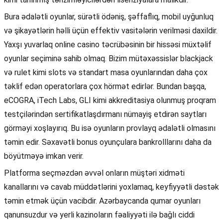
Bura ədalətli oyunlar, sürətli ödəniş, şəffaflıq, mobil uyğunluq
və şikayətlərin həlli üçün effektiv vasitələrin verilməsi daxildir.
Yaxşı yuvarlaq online casino təcrübəsinin bir hissəsi müxtəlif
oyunlar seçiminə sahib olmaq. Bizim mütəxəssislər blackjack
və rulet kimi slots və standart masa oyunlarından daha çox
təklif edən operatorlara çox hörmət edirlər. Bundan başqa,
eCOGRA, iTech Labs, GLI kimi akkreditasiya olunmuş proqram
testçilərindən sertifikatlaşdırmanı nümayiş etdirən saytları
görməyi xoşlayırıq. Bu isə oyunların provlayq ədalətli olmasını
təmin edir. Səxavətli bonus oyunçulara bankrolllarını daha da
böyütməyə imkan verir.
Platforma seçməzdən əvvəl onların müştəri xidməti
kanallarını və cavab müddətlərini yoxlamaq, keyfiyyətli dəstək
təmin etmək üçün vacibdir. Azərbaycanda qumar oyunları
qanunsuzdur və yerli kazinoların fəaliyyəti ilə bağlı ciddi