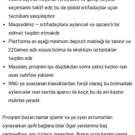
seçimlərini təklif edir, bu da qlobal istifadəçilər üçün
təcrübəni yaxşılaşdırır.
Məqsədimiz — istifadəçilərə əyləncəli və qazanclı bir
xidmət təqdim etməkdir.
Platforma ən aşağı minimum depozit məbləği ilə tanınır və
22Games adlı xüsusi bölmə ilə eksklüziv üstünlüklər
təqdim edir.
Məsələn, proqram işə düşdükdən sonra yalnız kazino-nun
əsas səhifəsi yüklənir.
RNG-yə əsaslanan klassiklərdən fərqli olaraq, bu bölmədəki
əyləncələr real vaxtda aparıcı ilə keçir, bu da əsl kazino
mühitini yaradır.
Proqram bəzən hamar işləmir və ya oyun avtomatları
oynayarkən qəfil bağlana bilər Əgər yenilənmə baş
verməyibsə, onu özünüz quraşdırın. Bunun üçün kazino rəsmi