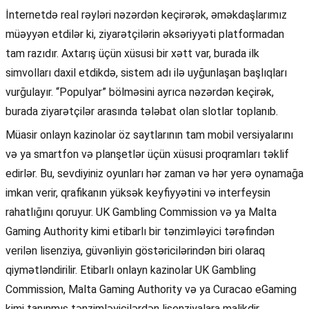
İnternetdə real rəyləri nəzərdən keçirərək, əməkdaşlarımız
müəyyən etdilər ki, ziyarətçilərin əksəriyyəti platformadan
tam razıdır. Axtarış üçün xüsusi bir xətt var, burada ilk
simvolları daxil etdikdə, sistem adı ilə uyğunlaşan başlıqları
vurğulayır. “Populyar” bölməsini ayrıca nəzərdən keçirək,
burada ziyarətçilər arasında tələbat olan slotlar toplanıb.
Müasir onlayn kazinolar öz saytlarının tam mobil versiyalarını
və ya smartfon və planşetlər üçün xüsusi proqramları təklif
edirlər. Bu, sevdiyiniz oyunları hər zaman və hər yerə oynamağa
imkan verir, qrafikanın yüksək keyfiyyətini və interfeysin
rahatlığını qoruyur. UK Gambling Commission və ya Malta
Gaming Authority kimi etibarlı bir tənzimləyici tərəfindən
verilən lisenziya, güvənliyin göstəricilərindən biri olaraq
qiymətləndirilir. Etibarlı onlayn kazinolar UK Gambling
Commission, Malta Gaming Authority və ya Curacao eGaming
kimi tanınmış tənzimləyicilərdən lisenziyalara malikdir.