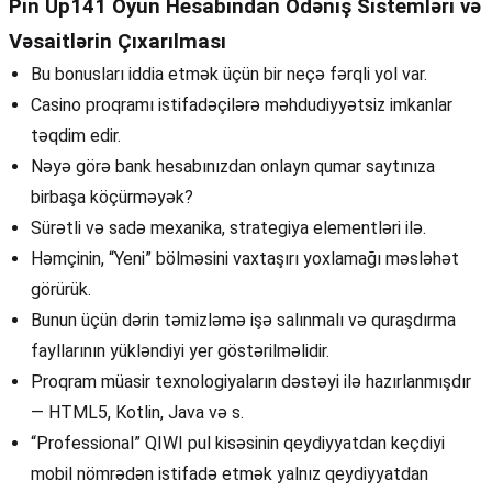
Pin Up141 Oyun Hesabından Ödəniş Sistemləri və
Vəsaitlərin Çıxarılması
Bu bonusları iddia etmək üçün bir neçə fərqli yol var.
Casino proqramı istifadəçilərə məhdudiyyətsiz imkanlar
təqdim edir.
Nəyə görə bank hesabınızdan onlayn qumar saytınıza
birbaşa köçürməyək?
Sürətli və sadə mexanika, strategiya elementləri ilə.
Həmçinin, “Yeni” bölməsini vaxtaşırı yoxlamağı məsləhət
görürük.
Bunun üçün dərin təmizləmə işə salınmalı və quraşdırma
fayllarının yükləndiyi yer göstərilməlidir.
Proqram müasir texnologiyaların dəstəyi ilə hazırlanmışdır
— HTML5, Kotlin, Java və s.
“Professional” QIWI pul kisəsinin qeydiyyatdan keçdiyi
mobil nömrədən istifadə etmək yalnız qeydiyyatdan