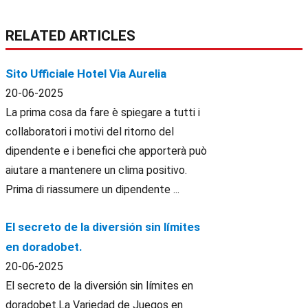
RELATED ARTICLES
Sito Ufficiale Hotel Via Aurelia
20-06-2025
La prima cosa da fare è spiegare a tutti i
collaboratori i motivi del ritorno del
dipendente e i benefici che apporterà può
aiutare a mantenere un clima positivo.
Prima di riassumere un dipendente ...
El secreto de la diversión sin límites
en doradobet.
20-06-2025
El secreto de la diversión sin límites en
doradobet.La Variedad de Juegos en