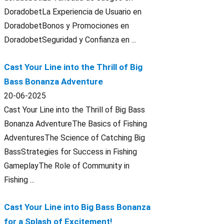
DoradobetLa Experiencia de Usuario en
DoradobetBonos y Promociones en
DoradobetSeguridad y Confianza en ...
Cast Your Line into the Thrill of Big
Bass Bonanza Adventure
20-06-2025
Cast Your Line into the Thrill of Big Bass
Bonanza AdventureThe Basics of Fishing
AdventuresThe Science of Catching Big
BassStrategies for Success in Fishing
GameplayThe Role of Community in
Fishing ...
Cast Your Line into Big Bass Bonanza
for a Splash of Excitement!