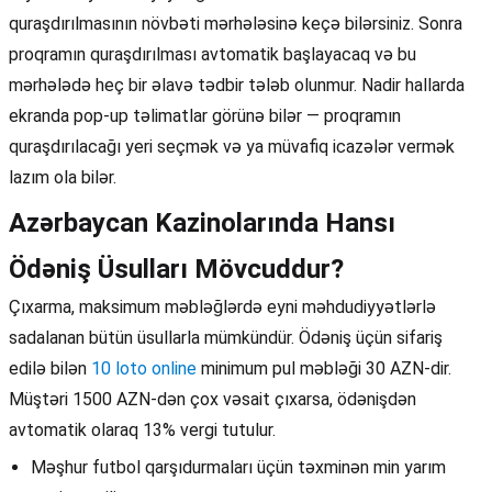
quraşdırılmasının növbəti mərhələsinə keçə bilərsiniz. Sonra
proqramın quraşdırılması avtomatik başlayacaq və bu
mərhələdə heç bir əlavə tədbir tələb olunmur. Nadir hallarda
ekranda pop-up təlimatlar görünə bilər — proqramın
quraşdırılacağı yeri seçmək və ya müvafiq icazələr vermək
lazım ola bilər.
Azərbaycan Kazinolarında Hansı
Ödəniş Üsulları Mövcuddur?
Çıxarma, maksimum məbləğlərdə eyni məhdudiyyətlərlə
sadalanan bütün üsullarla mümkündür. Ödəniş üçün sifariş
edilə bilən
10 loto online
minimum pul məbləği 30 AZN-dir.
Müştəri 1500 AZN-dən çox vəsait çıxarsa, ödənişdən
avtomatik olaraq 13% vergi tutulur.
Məşhur futbol qarşıdurmaları üçün təxminən min yarım