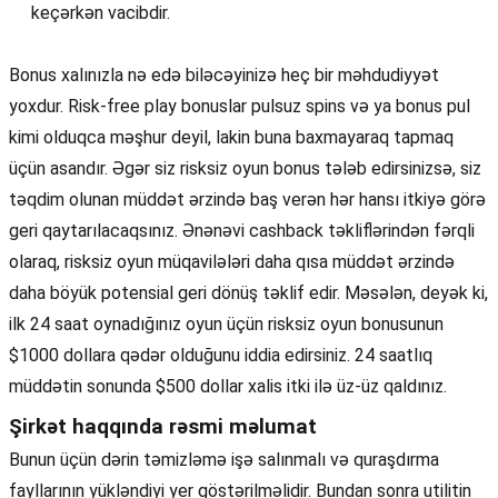
keçərkən vacibdir.
Bonus xalınızla nə edə biləcəyinizə heç bir məhdudiyyət
yoxdur. Risk-free play bonuslar pulsuz spins və ya bonus pul
kimi olduqca məşhur deyil, lakin buna baxmayaraq tapmaq
üçün asandır. Əgər siz risksiz oyun bonus tələb edirsinizsə, siz
təqdim olunan müddət ərzində baş verən hər hansı itkiyə görə
geri qaytarılacaqsınız. Ənənəvi cashback təkliflərindən fərqli
olaraq, risksiz oyun müqavilələri daha qısa müddət ərzində
daha böyük potensial geri dönüş təklif edir. Məsələn, deyək ki,
ilk 24 saat oynadığınız oyun üçün risksiz oyun bonusunun
$1000 dollara qədər olduğunu iddia edirsiniz. 24 saatlıq
müddətin sonunda $500 dollar xalis itki ilə üz-üz qaldınız.
Şirkət haqqında rəsmi məlumat
Bunun üçün dərin təmizləmə işə salınmalı və quraşdırma
fayllarının yükləndiyi yer göstərilməlidir. Bundan sonra utilitin