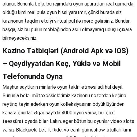
olunur. Bununla belə, bu rejimdəki oyun aparatları real qumarda
olduğu kimi real pula oyun hissi yaratmır, çünki burada siz
kazinonun təqdim etdiyi virtual pul ilə mərc gəlirsiniz. Bundan
başqa, siz bu pulun məbləğindən asılı olmayaraq uduşu çıxara
bilməyəcəksiniz.
Kazino Tətbiqləri (Android Apk və iOS)
– Qeydiyyatdan Keç, Yüklə və Mobil
Telefonunda Oyna
Məşhur saytların minlərlə oyun təklif etməsi adi hal deyil.
Bununla belə, mütəxəssislərimiz kazinonu nəzərdən keçirib
reytinq təyin edərkən oyun kolleksiyasının böyüklüyündən
kənara çıxırlar. Əgər saytda 4000 oyun varsa, bu, çox
təəssürat oyada bilər. Lakin, əgər bütün bu oyunlar video slots
və siz Blackjack, Let It Ride, və canlı gameshow titulları kimi