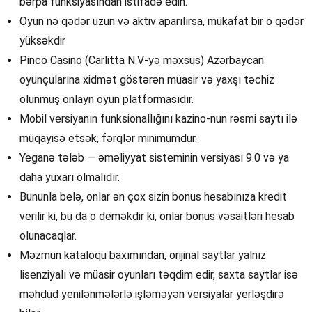
bərpa funksiyasından istifadə edin.
Oyun nə qədər uzun və aktiv aparılırsa, mükafat bir o qədər
yüksəkdir
Pinco Casino (Carlitta N.V-yə məxsus) Azərbaycan
oyunçularına xidmət göstərən müasir və yaxşı təchiz
olunmuş onlayn oyun platformasıdır.
Mobil versiyanın funksionallığını kazino-nun rəsmi saytı ilə
müqayisə etsək, fərqlər minimumdur.
Yeganə tələb — əməliyyat sisteminin versiyası 9.0 və ya
daha yuxarı olmalıdır.
Bununla belə, onlar ən çox sizin bonus hesabınıza kredit
verilir ki, bu da o deməkdir ki, onlar bonus vəsaitləri hesab
olunacaqlar.
Məzmun kataloqu baxımından, orijinal saytlar yalnız
lisenziyalı və müasir oyunları təqdim edir, saxta saytlar isə
məhdud yenilənmələrlə işləməyən versiyalar yerləşdirə