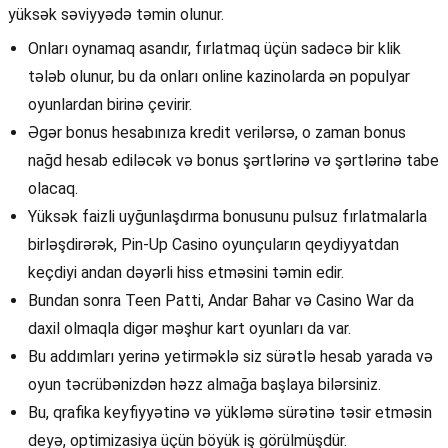
yüksək səviyyədə təmin olunur.
Onları oynamaq asandır, fırlatmaq üçün sadəcə bir klik
tələb olunur, bu da onları online kazinolarda ən populyar
oyunlardan birinə çevirir.
Əgər bonus hesabınıza kredit verilərsə, o zaman bonus
nağd hesab ediləcək və bonus şərtlərinə və şərtlərinə tabe
olacaq.
Yüksək faizli uyğunlaşdırma bonusunu pulsuz fırlatmalarla
birləşdirərək, Pin-Up Casino oyunçuların qeydiyyatdan
keçdiyi andan dəyərli hiss etməsini təmin edir.
Bundan sonra Teen Patti, Andar Bahar və Casino War da
daxil olmaqla digər məşhur kart oyunları da var.
Bu addımları yerinə yetirməklə siz sürətlə hesab yarada və
oyun təcrübənizdən həzz almağa başlaya bilərsiniz.
Bu, qrafika keyfiyyətinə və yükləmə sürətinə təsir etməsin
deyə, optimizasiya üçün böyük iş görülmüşdür.