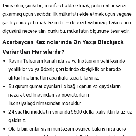
tanış olun, çünki bu, mənfəət əldə etmək, pulu real hesaba
çıxarmaq üçün vacibdir. İlk mükafatı əldə etmək üçün yeganə
şərti yerinə yetirmək lazımdır — depozit yatırmaq. Lakin onun
ölçüsünü nəzərə alın, çünki bu, mükafatın ölçüsünə təsir edir.
Azərbaycan Kazinolarında Ən Yaxşı Blackjack
Variantları Hansılardır?
Rəsmi Telegram kanalında və ya Instagram səhifəsində
yeniliklər və ya ödəniş şərtlərində dəyişikliklər barədə
aktual məlumatları asanlıqla tapa bilərsiniz.
Bu qurum qumar oyunları ilə bağlı qanun və qaydaların
nəzarət edilməsindən və operatorların
lisenziyalaşdırılmasından məsuldur.
24 saatlıq müddətin sonunda $500 dollar xalis itki ilə üz-üz
qaldınız.
Ola bilsin, onlar sizin müntəzəm oyunçu balansınıza görə