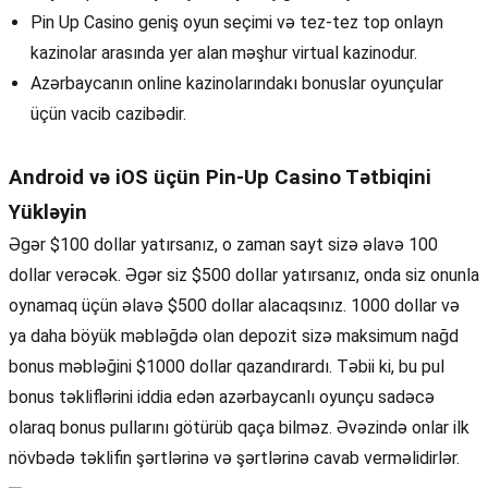
Pin Up Casino geniş oyun seçimi və tez-tez top onlayn
kazinolar arasında yer alan məşhur virtual kazinodur.
Azərbaycanın online kazinolarındakı bonuslar oyunçular
üçün vacib cazibədir.
Android və iOS üçün Pin-Up Casino Tətbiqini
Yükləyin
Əgər $100 dollar yatırsanız, o zaman sayt sizə əlavə 100
dollar verəcək. Əgər siz $500 dollar yatırsanız, onda siz onunla
oynamaq üçün əlavə $500 dollar alacaqsınız. 1000 dollar və
ya daha böyük məbləğdə olan depozit sizə maksimum nağd
bonus məbləğini $1000 dollar qazandırardı. Təbii ki, bu pul
bonus təkliflərini iddia edən azərbaycanlı oyunçu sadəcə
olaraq bonus pullarını götürüb qaça bilməz. Əvəzində onlar ilk
növbədə təklifin şərtlərinə və şərtlərinə cavab verməlidirlər.