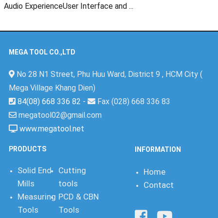
Audio ExperienceUser Interface and ...
MEGA TOOL CO.,LTD
No 28 N1 Street, Phu Huu Ward, District 9 , HCM City (
Mega Village Khang Dien)
84(08) 668 336 82
-
Fax (028) 668 336 83
megatool02@gmail.com
www.megatool.net
PRODUCTS
INFORMATION
Solid End
Cutting
Home
Mills
tools
Contact
Measuring
PCD & CBN
Tools
Tools