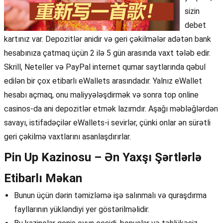
sizin
debet
kartınız var. Depozitlər anidir və geri çəkilmələr adətən bank
hesabınıza çatmaq üçün 2 ilə 5 gün arasında vaxt tələb edir.
Skrill, Neteller və PayPal internet qumar saytlarında qəbul
edilən bir çox etibarlı eWallets arasındadır. Yalnız eWallet
hesabı açmaq, onu maliyyələşdirmək və sonra top online
casinos-da ani depozitlər etmək lazımdır. Aşağı məbləğlərdən
savayı, istifadəçilər eWallets-i sevirlər, çünki onlar ən sürətli
geri çəkilmə vaxtlarını asanlaşdırırlar.
Pin Up Kazinosu – Ən Yaxşı Şərtlərlə
Etibarlı Məkan
Bunun üçün dərin təmizləmə işə salınmalı və quraşdırma
fayllarının yükləndiyi yer göstərilməlidir.