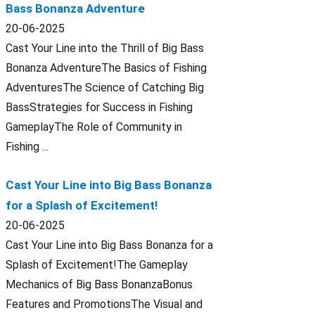
Bass Bonanza Adventure
20-06-2025
Cast Your Line into the Thrill of Big Bass
Bonanza AdventureThe Basics of Fishing
AdventuresThe Science of Catching Big
BassStrategies for Success in Fishing
GameplayThe Role of Community in
Fishing ...
Cast Your Line into Big Bass Bonanza
for a Splash of Excitement!
20-06-2025
Cast Your Line into Big Bass Bonanza for a
Splash of Excitement!The Gameplay
Mechanics of Big Bass BonanzaBonus
Features and PromotionsThe Visual and