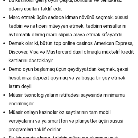
Bu kazinolar geniş oyun çeşidi, bonuslar və təhlükəsiz
ödəniş üsulları təklif edir.
Mərc etmək üçün sadəcə idman növünü seçmək, xüsusi
tədbiri və nəticəni müəyyən etmək, tədbirin əmsallarını
avtomatik olaraq mərc slipinə əlavə etmək kifayətdir.
Demək olar ki, bütün top online casinos American Express,
Discover, Visa və Mastercard daxil olmaqla müxtəlif kredit
kartlarını dəstəkləyir.
Demo oyun başlamaq üçün qeydiyyatdan keçmək, şəxsi
hesabınıza depozit qoymaq və ya başqa bir şey etmək
lazım deyil.
Müasir texnologiyaların istifadəsi sayəsində minimuma
endirilmişdir
Müasir onlayn kazinolar öz saytlarının tam mobil
versiyalarını və ya smartfon və planşetlər üçün xüsusi
proqramları təklif edirlər.