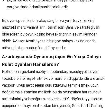
Bu, bir qayda olaraq, tələbin müəyyən olunmuş vaxt
çərçivəsində ödənilməsini tələb edir.
Bu oyun spesifik nömrələr, rənglər və ya intervallar kimi
müxtəlif mərc variantlarını təklif edir. Şans və strategiyanı
birləşdirən bu oyun kazino həvəskarlarının sevimlilərindən
biridir. Aviator Azərbaycanın bir çox onlayn kazinolarında
mövcud olan məşhur “crash” oyunudur.
Azərbaycanda Oynamaq üçün Ən Yaxşı Onlayn
Rulet Oyunları Hansılardır?
Nəticələrin gözlənilməzliyi səbəbindən, məsuliyyətli oyun
təcrübələrinə riayət etmək və mərcləri diqqətlə idarə etmək
vacibdir. Oyun nəticələrin dürüstlüyünü təmin etmək üçün
doğrulama sisteminə malikdir, bu da oyunçulara hər raundun
nəticələrini yoxlamağa imkan verir. JetX, döyüş təyyarəsinin
uçuşunu izləməyi əhatə edən bir oyundur, Smartsoft Gaming