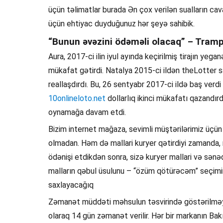
üçün təlimatlar burada Ən çox verilən sualların cava
üçün ehtiyac duyduğunuz hər şeyə sahibik.
“Bunun əvəzini ödəməli olacaq” – Tramp
Aura, 2017-ci ilin iyul ayında keçirilmiş tirajın yega
mükafat gətirdi. Natalya 2015-ci ildən theLotter 
reallaşdırdı. Bu, 26 sentyabr 2017-ci ildə baş ver
10onlineloto.net
dollarlıq ikinci mükafatı qazandır
oynamağa davam etdi.
Bizim internet mağaza, sevimli müştərilərimiz üçün s
olmadan. Həm də mallari kuryer qətirdiyi zamanda, 
ödənişi etdikdən sonra, sizə kuryer mallari və sənə
malların qəbul üsulunu – “özüm qötürəcəm” seçimini 
saxlayacağıq
Zəmanət müddəti məhsulun təsvirində göstərilməyi
olaraq 14 gün zəmanət verilir. Hər bir markanın Ba