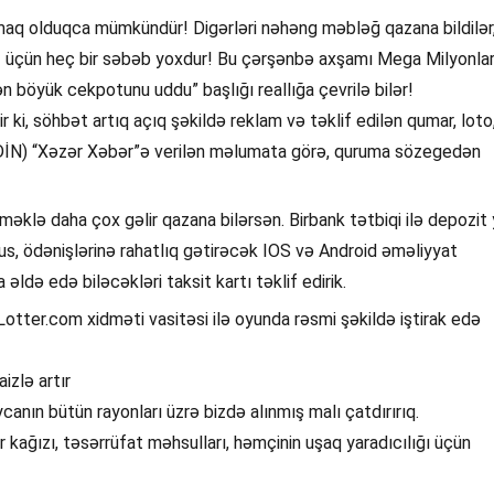
maq olduqca mümkündür! Digərləri nəhəng məbləğ qazana bildilər
niz üçün heç bir səbəb yoxdur! Bu çərşənbə axşamı Mega Milyonlar
 böyük cekpotunu uddu” başlığı reallığa çevrilə bilər!
i, söhbət artıq açıq şəkildə reklam və təklif edilən qumar, loto
ən (DİN) “Xəzər Xəbər”ə verilən məlumata görə, quruma sözegedən
etməklə daha çox gəlir qazana bilərsən. Birbank tətbiqi ilə depozit y
onus, ödənişlərinə rahatlıq gətirəcək IOS və Android əməliyyat
ldə edə biləcəkləri taksit kartı təklif edirik.
Lotter.com xidməti vasitəsi ilə oyunda rəsmi şəkildə iştirak edə
aizlə artır
anın bütün rayonları üzrə bizdə alınmış malı çatdırırıq.
r kağızı, təsərrüfat məhsulları, həmçinin uşaq yaradıcılığı üçün