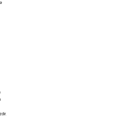
nə
n
n
dir.