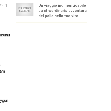
ırmaq
Un viaggio indimenticabile
La straordinaria avventura
del pollo nella tua vita.
zusunu
a
tam
uyğun