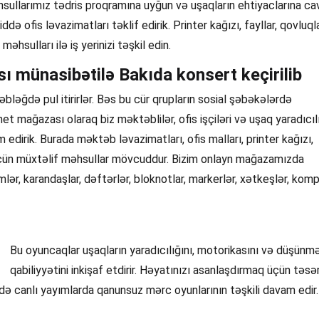
sullarımız tədris proqramına uyğun və uşaqların ehtiyaclarına ca
də ofis ləvazimatları təklif edirik. Printer kağızı, fayllar, qovluqla
məhsulları ilə iş yerinizi təşkil edin.
ı münasibətilə Bakıda konsert keçirilib
bləğdə pul itirirlər. Bəs bu cür qrupların sosial şəbəkələrdə
et mağazası olaraq biz məktəblilər, ofis işçiləri və uşaq yaradıcılı
dirik. Burada məktəb ləvazimatları, ofis malları, printer kağızı,
 üçün müxtəlif məhsullar mövcuddur. Bizim onlayn mağazamızda
r, karandaşlar, dəftərlər, bloknotlar, markerlər, xətkeşlər, komp
Bu oyuncaqlar uşaqların yaradıcılığını, motorikasını və düşünm
qabiliyyətini inkişaf etdirir. Həyatınızı asanlaşdırmaq üçün təsə
də canlı yayımlarda qanunsuz mərc oyunlarının təşkili davam edir.