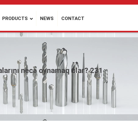
PRODUCTS
NEWS
CONTACT
larını necə oynamaq olar? 231