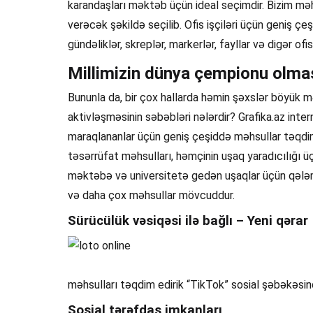
karandaşları məktəb üçün ideal seçimdir. Bizim məh
verəcək şəkildə seçilib. Ofis işçiləri üçün geniş çeşid
gündəliklər, skreplər, markerlər, fayllar və digər ofis 
Millimizin dünya çempionu olmas
Bununla da, bir çox hallarda həmin şəxslər böyük mə
aktivləşməsinin səbəbləri nələrdir? Grafika.az intern
maraqlananlar üçün geniş çeşiddə məhsullar təqdim e
təsərrüfat məhsulları, həmçinin uşaq yaradıcılığı
məktəbə və universitetə gedən uşaqlar üçün qələmlə
və daha çox məhsullar mövcuddur.
Sürücülük vəsiqəsi ilə bağlı – Yeni qərar
məhsulları təqdim edirik “TikTok” sosial şəbəkəsin
Sosial tərəfdaş imkanları