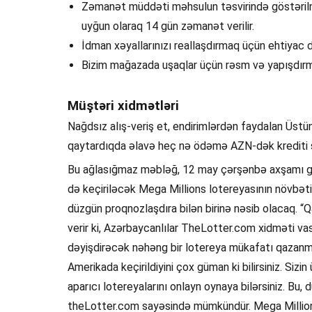
Zəmanət müddəti məhsulun təsvirində göstərilm
uyğun olaraq 14 gün zəmanət verilir.
İdman xəyallarınızı reallaşdırmaq üçün ehtiyac 
Bizim mağazada uşaqlar üçün rəsm və yapışdırma d
Müştəri xidmətləri
Nağdsız alış-veriş et, endirimlərdən faydalan Üstün
qaytardıqda əlavə heç nə ödəmə AZN-dək krediti sə
Bu ağlasığmaz məbləğ, 12 may çərşənbə axşamı g
də keçiriləcək Mega Millions lotereyasının növbəti 
düzgün proqnozlaşdıra bilən birinə nəsib olacaq. “
verir ki, Azərbaycanlılar TheLotter.com xidməti vasi
dəyişdirəcək nəhəng bir lotereya mükafatı qazanma
Amerikada keçirildiyini çox güman ki bilirsiniz. S
aparıcı lotereyalarını onlayn oynaya bilərsiniz. Bu, 
theLotter.com sayəsində mümkündür. Mega Millions