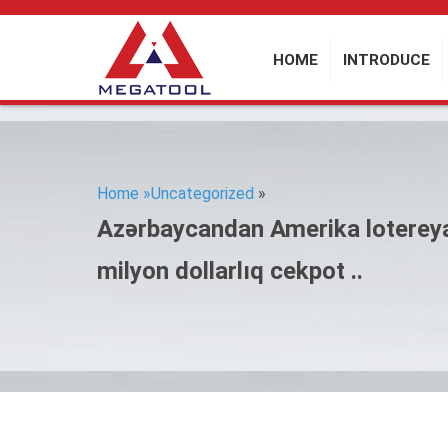
HOME
INTRODUCE
Home »
Uncategorized
»
Azərbaycandan Amerika lotereya
milyon dollarlıq cekpot ..