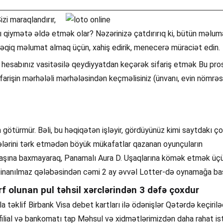
izi maraqlandırır,
iymətə əldə etmək olar? Nəzərinizə çatdırırıq ki, bütün məlum
. Dəqiq məlumat almaq üçün, xahiş edirik, menecerə müraciət edin.
 hesabınız vasitəsilə qeydiyyatdan keçərək sifariş etmək Bu pro
arişin mərhələli mərhələsindən keçməlisiniz (ünvanı, evin nömrəsi
ötürmür. Bəli, bu həqiqətən işləyir, gördüyünüz kimi saytdakı ç
lərini tərk etmədən böyük mükafatlar qazanan oyunçuların
a yaşına baxmayaraq, Panamalı Aura D. Uşaqlarına kömək etmək üç
– inanılmaz qələbəsindən cəmi 2 ay əvvəl Lotter-də oynamağa baş
f olunan pul təhsil xərclərindən 3 dəfə çoxdur
a təklif Birbank Visa debet kartları ilə ödənişlər Qətərdə keçiril
lial və bankomatı tap Məhsul və xidmətlərimizdən daha rahat is