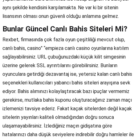
aynı şekilde kendisini karşılamakta. Ne var ki bir sitenin
lisansının olması onun güvenli olduğu anlamına gelmez.
Bunlar Güncel Canlı Bahis Siteleri Mi?
Rexbet, firmasında çok fazla oyun çeşitliliği mevcut olup,
canlı bahis, casino” “empieza canlı casino oyunlarına katılım
sağlayabilirsiniz. URL çubuğunuzdaki küçük kilit simgesinin
üzerine gelerek SSL ayrıntılarını görebilirsiniz. Bunların
oyunculara getirdiği dezavantaj ise, yetersiz kalan canlı bahis
seçenekleri kullanıcıları yabancı bahis siteleri arayışına sevk
ediyor. Bahis alımınızı kolaylaştıracak bazı ipuçlar vermemiz
gerekirse, mutlaka bahis kuponu oluşturacağınız zaman maçı
izlemenizi tavsiye ederiz. Fakat kaçak sitelerden değil kaçak
sitelerin yayınları kaliteli olmadığından doğru sonuca
ulaşamayabilirsiniz. İzlediğiniz maçın gidişatına göre
hatalarınızı daha düşük seviyelere indirebilir doğru hamleler ile