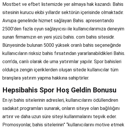
Mostbet ve efbet listemizde yer almaya hak kazandı. Bahis
sitesinin kurucu ekibi yıllardır sektörün içerisinde olmaktadır.
Avrupa genelinde hizmet sağlayan Bahis. apresentando
2500’den fazla oyun sağlayıcısı ile kullanıcılarımıza deneyim
sunan firmamızın en yeni yüzü bahis. com bahis sitesidir.
Bünyesinde bulunan 5000 yüksek oranlı bahis seçeneğinde
kullanıcıların risksiz bahis fırsatından yararlanabildikleri Bahis.
com’da, canlı olarak de uma yatırımlar yapılır. Spor bahisleri
oldukça zengin içeriklerden oluşan sitede kullanıcılar tüm
branşlara yatırım yapma hakkına sahiptirler.
Hepsibahis Spor Hoş Geldin Bonusu
En iyi bahis sitelerinin adresleri, kullanıcılarını ödüllendiren
sadakat programları sunarak, onların siteye olan bağlılığını
artırır ve daha uzun süre siteyi kullanmalarını teşvik eder.
Promosyonlar, bahis sitelerinin” “kullanıcılarını motive etmek