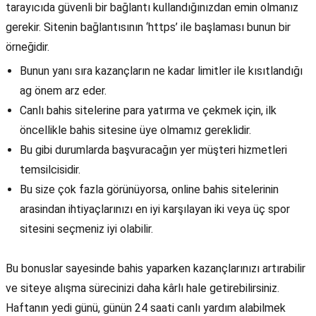
tarayıcıda güvenli bir bağlantı kullandığınızdan emin olmanız
gerekir. Sitenin bağlantısının ‘https’ ile başlaması bunun bir
örneğidir.
Bunun yanı sıra kazançların ne kadar limitler ile kısıtlandığı
ag önem arz eder.
Canlı bahis sitelerine para yatırma ve çekmek için, ilk
öncellikle bahis sitesine üye olmamız gereklidir.
Bu gibi durumlarda başvuracağın yer müşteri hizmetleri
temsilcisidir.
Bu size çok fazla görünüyorsa, online bahis sitelerinin
arasindan ihtiyaçlarınızı en iyi karşılayan iki veya üç spor
sitesini seçmeniz iyi olabilir.
Bu bonuslar sayesinde bahis yaparken kazançlarınızı artırabilir
ve siteye alışma sürecinizi daha kârlı hale getirebilirsiniz.
Haftanın yedi günü, günün 24 saati canlı yardım alabilmek