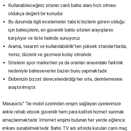
Kullanabileceğiniz sitenin canlı bahis alanı hızlı olması
oldukça değerli bir konudur.
Bu durumda ilgili incelemeler tabii ki bizlerin görevi olduğu
için bahisçilerin, en güvenilir bahis siteleri arayışlarını
karşılıyor ve liste halinde sunuyoruz.
Arama, tasarım ve kullanılabilirlik’ten yüksek standartlarda,
temiz, düzenli ve gezmesi kolay olmalıdır.
Sitelerin spor marketleri ya da oranları arasındaki farklılık
nedeniyle bahisseverler bazen bunu yapmaktadır.
Ekibimizin bizzat derecelendirdiği her site, derinlemesine
araştırılmıştır.
Masaüstü” “ile mobil üzerinden erişim sağlayan üyelerimize
ankle rehab ebook güvenilir hem para kaliteli hizmet sunmak
amaçlanmaktadır. İnternet erişimi bulunan her yerde eğlence
imkanı sunabilmektedir. Bahis TV adı altında kurulan canlı maç