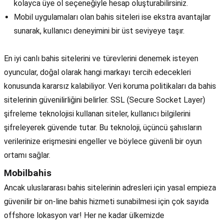
kolayca üye ol seçeneğiyle hesap oluşturabilirsiniz.
Mobil uygulamaları olan bahis siteleri ise ekstra avantajlar
sunarak, kullanıcı deneyimini bir üst seviyeye taşır.
En iyi canlı bahis sitelerini ve türevlerini denemek isteyen
oyuncular, doğal olarak hangi markayı tercih edecekleri
konusunda kararsız kalabiliyor. Veri koruma politikaları da bahis
sitelerinin güvenilirliğini belirler. SSL (Secure Socket Layer)
şifreleme teknolojisi kullanan siteler, kullanıcı bilgilerini
şifreleyerek güvende tutar. Bu teknoloji, üçüncü şahısların
verilerinize erişmesini engeller ve böylece güvenli bir oyun
ortamı sağlar.
Mobilbahis
Ancak uluslararası bahis sitelerinin adresleri için yasal empieza
güvenilir bir on-line bahis hizmeti sunabilmesi için çok sayıda
offshore lokasyon var! Her ne kadar ülkemizde