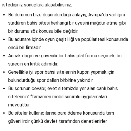
istediğiniz sonuçlara ulaşabilirsiniz.
Bu durumun bize düşündürdüğü anlayış, Avrupa’da varlığını
sürdüren bahis sitesi herhangi bir üyesini mağdur etme gibi
bir durumu söz konusu bile değildir.
Bu adunare içinde oyun çeşitliliği ve popülaritesi konusunda
öncü bir firmadır.
Ancak doğru ve güvenilir bir bahis platformu seçmek, bu
sürecin en kritik adımıdır.
Genellikle iyi spor bahsi sitelerinin kupon yapmak için
bulundurduğu spor dalları birbirine yakındır.
Bu sorunun cevabı; evet sitemizde yer alan canlı bahis
sitelerinin” “tamamen mobil sürümlü uygulamaları
mevcuttur.
Bu siteler kullanıcılarına para ödeme konusunda tam
güvenilirdir çünkü devlet tarafından denetlenirler.