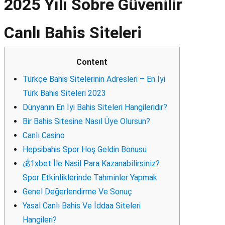
2025 Yılı Sobre Güvenilir
Canlı Bahis Siteleri
Content
Türkçe Bahis Sitelerinin Adresleri – En İyi
Türk Bahis Siteleri 2023
Dünyanın En İyi Bahis Siteleri Hangileridir?
Bir Bahis Sitesine Nasıl Üye Olursun?
Canlı Casino
Hepsibahis Spor Hoş Geldin Bonusu
💰1xbet İle Nasil Para Kazanabi̇li̇rsi̇ni̇z?
Spor Etki̇nli̇kleri̇nde Tahmi̇nler Yapmak
Genel Değerlendirme Ve Sonuç
Yasal Canlı Bahis Ve İddaa Siteleri
Hangileri?