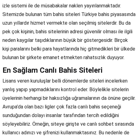
izle sistemi ile de müsabakalar naklen yayınlanmaktadır.
Sitemizde bulunan tüm bahis siteleri Türkiye bahis piyasasında
uzun yıllardır hizmet vermekte olan seçilmiş sitelerdir. Bu da
pek çok kişinin, bahis sitelerinin adresi güvenilir olması ile ilgili
neden kaygılar taşıdıklarının büyük bir göstergesidir. Birçok
kişi paralarını belki para hayatlarında hiç gitmedikleri bir ülkede
bulunan bir şirkete emanet etmekten rahatsızlık duyuyor.
En Sağlam Canlı Bahis Siteleri
Lisans veren kuruluşlar belli dönemlerde siteleri incelerken
yanlış yapıp yapmadıklarını kontrol eder. Böylelikle sitelerin
üyelerinin herhangi bir haksızlığa uğramalarının da önüne geçilir.
Avrupa’da olan bazı ligler çok fazla canlı bahis seçeneği
sunduğundan dolayı insanlar tarafından tercih edildiğini
söyleyebiliriz. Örneğin, siteye girişte ve canlı sohbet sırasında
kullanıcı adınızı ve şifrenizi kullanmaktasınız. Bu nedenle de