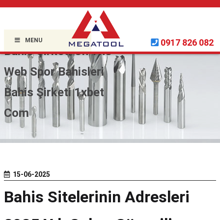
Home »
Uncategorized
»
MENU
0917 826 082
Bahis Şirketi On The
Web Spor Bahisleri
Bahis Şirketi 1xbet
Com
15-06-2025
Bahis Sitelerinin Adresleri