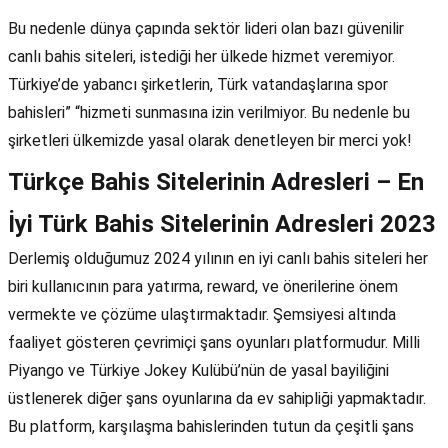
Bu nedenle dünya çapında sektör lideri olan bazı güvenilir
canlı bahis siteleri, istediği her ülkede hizmet veremiyor.
Türkiye’de yabancı şirketlerin, Türk vatandaşlarına spor
bahisleri” “hizmeti sunmasına izin verilmiyor. Bu nedenle bu
şirketleri ülkemizde yasal olarak denetleyen bir merci yok!
Türkçe Bahis Sitelerinin Adresleri – En
İyi Türk Bahis Sitelerinin Adresleri 2023
Derlemiş olduğumuz 2024 yılının en iyi canlı bahis siteleri her
biri kullanıcının para yatırma, reward, ve önerilerine önem
vermekte ve çözüme ulaştırmaktadır. Şemsiyesi altında
faaliyet gösteren çevrimiçi şans oyunları platformudur. Milli
Piyango ve Türkiye Jokey Kulübü’nün de yasal bayiliğini
üstlenerek diğer şans oyunlarına da ev sahipliği yapmaktadır.
Bu platform, karşılaşma bahislerinden tutun da çeşitli şans