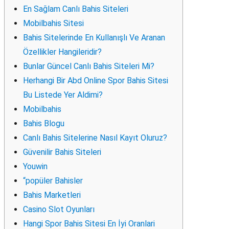
En Sağlam Canlı Bahis Siteleri
Mobilbahis Sitesi
Bahis Sitelerinde En Kullanışlı Ve Aranan
Özellikler Hangileridir?
Bunlar Güncel Canlı Bahis Siteleri Mi?
Herhangi Bir Abd Online Spor Bahis Sitesi
Bu Listede Yer Aldimi?
Mobilbahis
Bahis Blogu
Canlı Bahis Sitelerine Nasıl Kayıt Oluruz?
Güvenilir Bahis Siteleri
Youwin
“popüler Bahisler
Bahis Marketleri
Casino Slot Oyunları
Hangi Spor Bahis Sitesi En İyi Oranlari