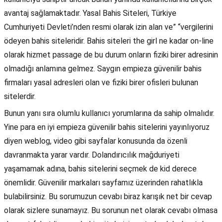
avantaj sağlamaktadır. Yasal Bahis Siteleri, Türkiye
Cumhuriyeti Devleti’nden resmi olarak izin alan ve” “vergilerini
ödeyen bahis siteleridir. Bahis siteleri the girl ne kadar on-line
olarak hizmet passage de bu durum onların fiziki birer adresinin
olmadığı anlamına gelmez. Saygın empieza güvenilir bahis
firmaları yasal adresleri olan ve fiziki birer ofisleri bulunan
sitelerdir.
Bunun yanı sıra olumlu kullanıcı yorumlarına da sahip olmalıdır.
Yine para en iyi empieza güvenilir bahis sitelerini yayınlıyoruz
diyen weblog, video gibi sayfalar konusunda da özenli
davranmakta yarar vardır. Dolandırıcılık mağduriyeti
yaşamamak adına, bahis sitelerini seçmek de kid derece
önemlidir. Güvenilir markaları sayfamız üzerinden rahatlıkla
bulabilirsiniz. Bu sorumuzun cevabı biraz karışık net bir cevap
olarak sizlere sunamayız. Bu sorunun net olarak cevabı olmasa