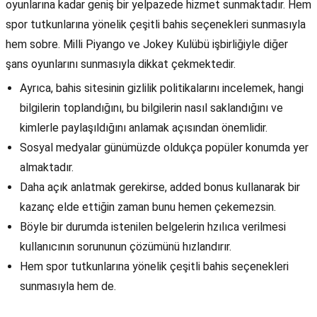
oyunlarına kadar geniş bir yelpazede hizmet sunmaktadır. Hem
spor tutkunlarına yönelik çeşitli bahis seçenekleri sunmasıyla
hem sobre. Milli Piyango ve Jokey Kulübü işbirliğiyle diğer
şans oyunlarını sunmasıyla dikkat çekmektedir.
Ayrıca, bahis sitesinin gizlilik politikalarını incelemek, hangi
bilgilerin toplandığını, bu bilgilerin nasıl saklandığını ve
kimlerle paylaşıldığını anlamak açısından önemlidir.
Sosyal medyalar günümüzde oldukça popüler konumda yer
almaktadır.
Daha açık anlatmak gerekirse, added bonus kullanarak bir
kazanç elde ettiğin zaman bunu hemen çekemezsin.
Böyle bir durumda istenilen belgelerin hzılıca verilmesi
kullanıcının sorununun çözümünü hızlandırır.
Hem spor tutkunlarına yönelik çeşitli bahis seçenekleri
sunmasıyla hem de.