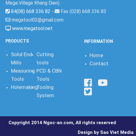
Mega Village Khang Dien)
84(08) 668 336 82
-
Fax (028) 668 336 83
megatool02@gmail.com
www.megatool.net
PRODUCTS
INFORMATION
Solid End
Cutting
Home
Mills
tools
Contact
Measuring
PCD & CBN
Tools
Tools
Holemaking
Tooling
System
Copyright 2014 Ngoc-an.com, All rights reserved
Design by Sao Viet Media