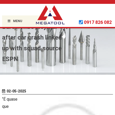
Home »
Uncategorized
»
MENU
0917 826 082
Barcelona’s Neymar OK
after car crash linked
up with squad source
ESPN
02-05-2025
“É quase
que