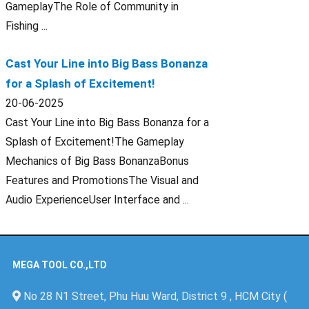
GameplayThe Role of Community in
Fishing ...
Cast Your Line into Big Bass Bonanza
for a Splash of Excitement!
20-06-2025
Cast Your Line into Big Bass Bonanza for a
Splash of Excitement!The Gameplay
Mechanics of Big Bass BonanzaBonus
Features and PromotionsThe Visual and
Audio ExperienceUser Interface and ...
MEGA TOOL CO.,LTD
No 28 N1 Street, Phu Huu Ward, District 9 , HCM City (