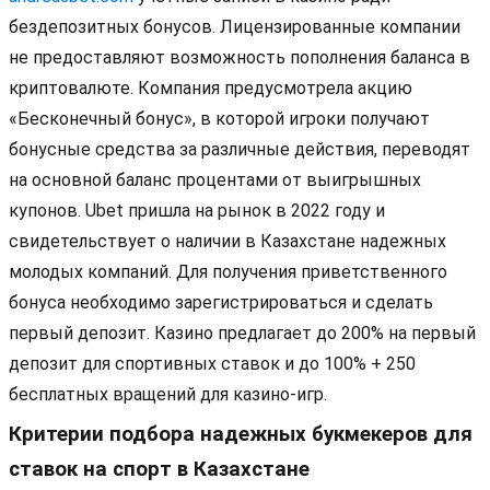
бездепозитных бонусов. Лицензированные компании
не предоставляют возможность пополнения баланса в
криптовалюте. Компания предусмотрела акцию
«Бесконечный бонус», в которой игроки получают
бонусные средства за различные действия, переводят
на основной баланс процентами от выигрышных
купонов. Ubet пришла на рынок в 2022 году и
свидетельствует о наличии в Казахстане надежных
молодых компаний. Для получения приветственного
бонуса необходимо зарегистрироваться и сделать
первый депозит. Казино предлагает до 200% на первый
депозит для спортивных ставок и до 100% + 250
бесплатных вращений для казино-игр.
Критерии подбора надежных букмекеров для
ставок на спорт в Казахстане