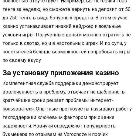
полностью отсутствует. Например, вы потеряли 1000
тенге за неделю, но сможете вернуть на депозит от 50
до 250 тенге в виде бонусных средств. В этом случае
казино устанавливает низкий вейджер и лояльные
условия игры. Полученные деньги можно потратить не
только в слотах, но и в настольных играх. И по сути, у
посетителей больше возможностей попробовать игры
по своему вкусу.
За установку приложения казино
Компетентная служба поддержки демонстрирует
вовлеченность в проблему, отвечает не шаблонно, в
кратчайшие сроки решает проблемы интернет-
пользователя. Опытные прогнозисты называют работу
техподдержки ключевым фактором при оценке
надежности. Новички определяют популярность
букмекера по отзывам на Vprognoze и прочих