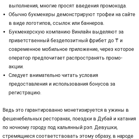
выполнения, многие просят введения промокода.
Обычно букмекеры демонстрируют трофеи на сайте
в виде логотипов, ссылок или баннеров.
Букмекерскую компанию Винлайн выделяют за
приветственный бездепозитный фрибет до ₸ и
современное мобильное приложение, через которое
оператор предпочитает распространять промо-
акции.
Следует внимательно читать условия
предоставления и использования бонусов за
регистрацию.
Ведь это гарантированно монетизируется в ужины в
фешенебельных ресторанах, поездки в Дубай и катания
по ночному городу под кальянный рэп. Девушки,
стремящиеся соответствовать этому образу, в народе