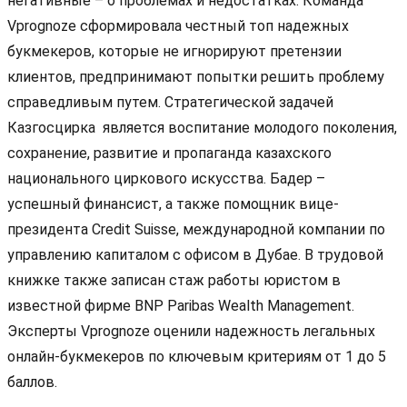
негативные – о проблемах и недостатках. Команда
Vprognoze сформировала честный топ надежных
букмекеров, которые не игнорируют претензии
клиентов, предпринимают попытки решить проблему
справедливым путем. Стратегической задачей
Казгосцирка является воспитание молодого поколения,
сохранение, развитие и пропаганда казахского
национального циркового искусства. Бадер –
успешный финансист, а также помощник вице-
президента Credit Suisse, международной компании по
управлению капиталом с офисом в Дубае. В трудовой
книжке также записан стаж работы юристом в
известной фирме BNP Paribas Wealth Management.
Эксперты Vprognoze оценили надежность легальных
онлайн-букмекеров по ключевым критериям от 1 до 5
баллов.