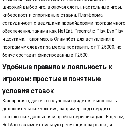
широкий выбор игр, включая слоты, настольные игры,
киберспорт и спортивные ставки. Платформа
сотрудничает с ведущими провайдерами программного
обеспечения, такими как NetEnt, Pragmatic Play, EvoPlay
и другими. Например, в Олимпбет для вступления в
программу следует за месяц поставить от ₸ 25000, но
бонус составит фиксированные ₸2500.
Удобные правила и лояльность к
игрокам: простые и понятные
условия ставок
Как правило, для его получения придется выполнить
дополнительные условия, например, подтвердить
контактные данные или пройти верификацию. В целом,
BetAndreas имеет сильную репутацию на рынке, и