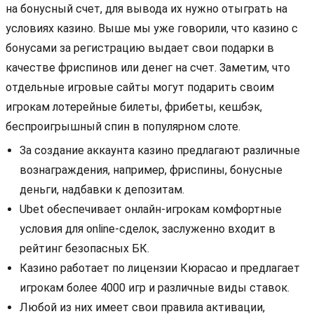
на бонусный счет, для вывода их нужно отыграть на
условиях казино. Выше мы уже говорили, что казино с
бонусами за регистрацию выдает свои подарки в
качестве фриспинов или денег на счет. Заметим, что
отдельные игровые сайты могут подарить своим
игрокам лотерейные билеты, фрибеты, кешбэк,
беспроигрышный спин в популярном слоте.
За создание аккаунта казино предлагают различные
вознаграждения, например, фриспины, бонусные
деньги, надбавки к депозитам.
Ubet обеспечивает онлайн-игрокам комфортные
условия для online-сделок, заслуженно входит в
рейтинг безопасных БК.
Казино работает по лицензии Кюрасао и предлагает
игрокам более 4000 игр и различные виды ставок.
Любой из них имеет свои правила активации,