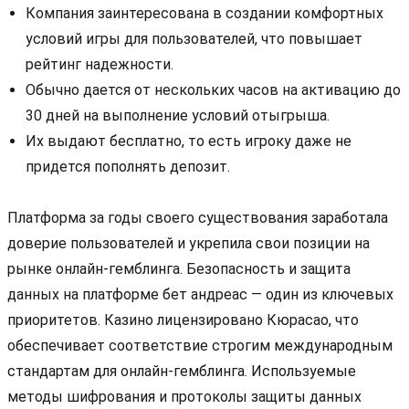
Компания заинтересована в создании комфортных
условий игры для пользователей, что повышает
рейтинг надежности.
Обычно дается от нескольких часов на активацию до
30 дней на выполнение условий отыгрыша.
Их выдают бесплатно, то есть игроку даже не
придется пополнять депозит.
Платформа за годы своего существования заработала
доверие пользователей и укрепила свои позиции на
рынке онлайн-гемблинга. Безопасность и защита
данных на платформе бет андреас — один из ключевых
приоритетов. Казино лицензировано Кюрасао, что
обеспечивает соответствие строгим международным
стандартам для онлайн-гемблинга. Используемые
методы шифрования и протоколы защиты данных