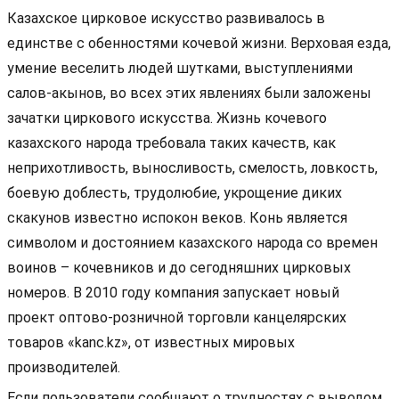
Казахское цирковое искусство развивалось в
единстве с обенностями кочевой жизни. Верховая езда,
умение веселить людей шутками, выступлениями
салов-акынов, во всех этих явлениях были заложены
зачатки циркового искусства. Жизнь кочевого
казахского народа требовала таких качеств, как
неприхотливость, выносливость, смелость, ловкость,
боевую доблесть, трудолюбие, укрощение диких
скакунов известно испокон веков. Конь является
символом и достоянием казахского народа со времен
воинов – кочевников и до сегодняшних цирковых
номеров. В 2010 году компания запускает новый
проект оптово-розничной торговли канцелярских
товаров «kanc.kz», от известных мировых
производителей.
Если пользователи сообщают о трудностях с выводом