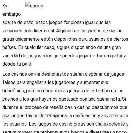
Sin
embargo,
aparte de esto, estos juegos funcionan igual que las
versiones con dinero real. Algunos de los juegos de casino
gratis únicamente están disponibles para usuarios de ciertos
países. En cualquier caso, sigues disponiendo de una gran
variedad de juegos a los que puedes jugar de forma gratuita
desde tu país.
Los casinos online deshonestos suelen disponer de juegos
falsos para engañar a los jugadores y aumentar sus
beneficios, pero no encontrarás juegos de este tipo en los
casinos a los que hayamos puntuado con una buena nota. Si
durante el proceso de reseña de un casino descubrimos que
usa juegos falsos, le rebajamos la calificación y advertimos a
los usuarios. Los juegos de casino gratis son una excelente y
segura manera de probar nuevos juegos y divertirse un poco