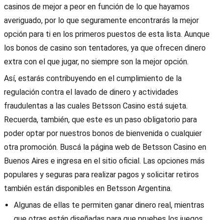
casinos de mejor a peor en función de lo que hayamos
averiguado, por lo que seguramente encontrarás la mejor
opción para ti en los primeros puestos de esta lista. Aunque
los bonos de casino son tentadores, ya que ofrecen dinero
extra con el que jugar, no siempre son la mejor opción.
Así, estarás contribuyendo en el cumplimiento de la
regulación contra el lavado de dinero y actividades
fraudulentas a las cuales Betsson Casino está sujeta.
Recuerda, también, que este es un paso obligatorio para
poder optar por nuestros bonos de bienvenida o cualquier
otra promoción. Buscá la página web de Betsson Casino en
Buenos Aires e ingresa en el sitio oficial. Las opciones más
populares y seguras para realizar pagos y solicitar retiros
también están disponibles en Betsson Argentina.
Algunas de ellas te permiten ganar dinero real, mientras
que otras están diseñadas para que pruebes los juegos