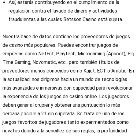
Así, estarás contribuyendo en el cumplimiento de la
regulación contra el lavado de dinero y actividades
fraudulentas a las cuales Betsson Casino está sujeta.
Nuestra base de datos contiene los proveedores de juegos
de casino más populares. Puedes encontrar juegos de
empresas como NetEnt, Playtech, Microgaming (Apricot), Big
Time Gaming, Novomatic, etc., pero también títulos de
proveedores menos conocidos como Kajot, EGT o Amatic. En
la actualidad, nos dirigimos hacia un mundo de tecnologías
más avanzadas e inmersivas con capacidad para revolucionar
la experiencia de los juegos de casino online. Los jugadores
deben ganar al crupier y obtener una puntuación lo más
cercana posible a 21 sin superarla. Se trata de uno de los
juegos favoritos de jugadores tanto experimentados como
novatos debido a la sencillez de sus reglas, la profundidad