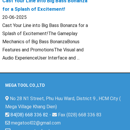
Cast Your Line into Big Bass Bonanza
for a Splash of Excitement!
20-06-2025
Cast Your Line into Big Bass Bonanza for a
Splash of Excitement!The Gameplay
Mechanics of Big Bass BonanzaBonus
Features and PromotionsThe Visual and
Audio ExperienceUser Interface and ...
MEGA TOOL CO.,LTD
No 28 N1 Street, Phu Huu Ward, District 9 , HCM City (
Mega Village Khang Dien)
84(08) 668 336 82
-
Fax (028) 668 336 83
megatool02@gmail.com