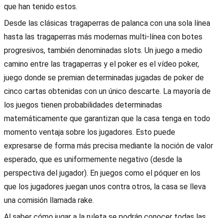
que han tenido estos.
Desde las clásicas tragaperras de palanca con una sola línea
hasta las tragaperras más modernas multi-línea con botes
progresivos, también denominadas slots. Un juego a medio
camino entre las tragaperras y el poker es el vídeo poker,
juego donde se premian determinadas jugadas de poker de
cinco cartas obtenidas con un único descarte. La mayoría de
los juegos tienen probabilidades determinadas
matemáticamente que garantizan que la casa tenga en todo
momento ventaja sobre los jugadores. Esto puede
expresarse de forma más precisa mediante la noción de valor
esperado, que es uniformemente negativo (desde la
perspectiva del jugador). En juegos como el póquer en los
que los jugadores juegan unos contra otros, la casa se lleva
una comisión llamada rake.
Al saber cómo jugar a la ruleta se podrán conocer todas las