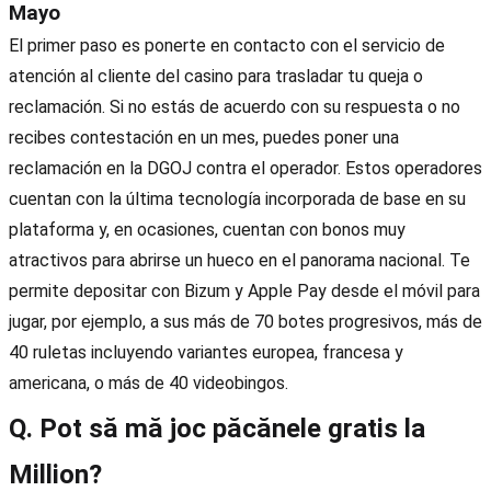
Mayo
El primer paso es ponerte en contacto con el servicio de
atención al cliente del casino para trasladar tu queja o
reclamación. Si no estás de acuerdo con su respuesta o no
recibes contestación en un mes, puedes poner una
reclamación en la DGOJ contra el operador. Estos operadores
cuentan con la última tecnología incorporada de base en su
plataforma y, en ocasiones, cuentan con bonos muy
atractivos para abrirse un hueco en el panorama nacional. Te
permite depositar con Bizum y Apple Pay desde el móvil para
jugar, por ejemplo, a sus más de 70 botes progresivos, más de
40 ruletas incluyendo variantes europea, francesa y
americana, o más de 40 videobingos.
Q. Pot să mă joc păcănele gratis la
Million?