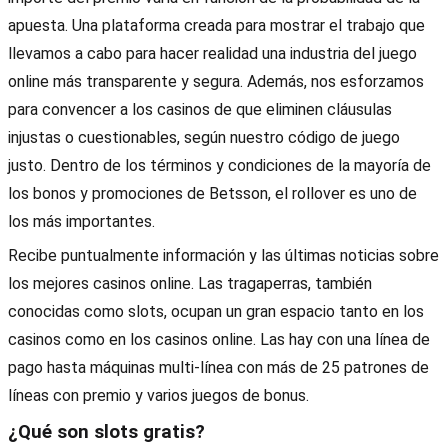
apuesta. Una plataforma creada para mostrar el trabajo que
llevamos a cabo para hacer realidad una industria del juego
online más transparente y segura. Además, nos esforzamos
para convencer a los casinos de que eliminen cláusulas
injustas o cuestionables, según nuestro código de juego
justo. Dentro de los términos y condiciones de la mayoría de
los bonos y promociones de Betsson, el rollover es uno de
los más importantes.
Recibe puntualmente información y las últimas noticias sobre
los mejores casinos online. Las tragaperras, también
conocidas como slots, ocupan un gran espacio tanto en los
casinos como en los casinos online. Las hay con una línea de
pago hasta máquinas multi-línea con más de 25 patrones de
líneas con premio y varios juegos de bonus.
¿Qué son slots gratis?