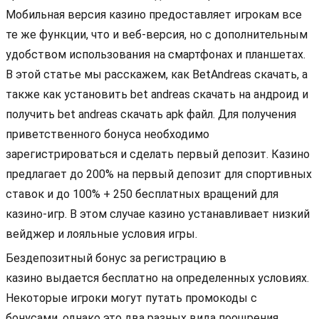
Мобильная версия казино предоставляет игрокам все
те же функции, что и веб-версия, но с дополнительным
удобством использования на смартфонах и планшетах.
В этой статье мы расскажем, как BetAndreas скачать, а
также как установить bet andreas скачать на андроид и
получить bet andreas скачать apk файл. Для получения
приветственного бонуса необходимо
зарегистрироваться и сделать первый депозит. Казино
предлагает до 200% на первый депозит для спортивных
ставок и до 100% + 250 бесплатных вращений для
казино-игр. В этом случае казино устанавливает низкий
вейджер и лояльные условия игры.
Бездепозитный бонус за регистрацию в
казино выдается бесплатно на определенных условиях.
Некоторые игроки могут путать промокоды с
бонусами, однако это два разных вида поощрения.