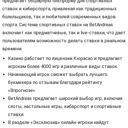
предлагает обширную платформу для спортивных
ставок и киберспорта, привлекая как традиционных
болельщиков, так и любителей современных видов
спорта. Система спортивных ставок на BetAndreas
включает как предматчевые, так и live-ставки, что дает
пользователям возможность делать ставки в реальном
времени.
Казино работает по лицензии Кюрасао и предлагает
игрокам более 4000 игр и различные виды ставок.
Начинающий игрок сможет выбрать лучшего
букмекера по отзывам благодаря рейтингу
«Впрогнозе».
BetAndreas предлагает широкий выбор игр, включая
слоты, настольные игры, киберспорт и спортивные
ставки.
В разделе «Эксклюзив» онлайн-игроки найдут