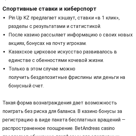
Спортивные ставки и киберспорт
Pin Up KZ предлагает кэшаут, ставки «в 1 клик»,
разделы с результатами и статистикой.
После казино рассылает информацию о своих новых
акциях, бонусах на почту игрокам.
Казахское цирковое искусство развивалось в
единстве с обенностями кочевой жизни.
Только в этом случае можно
получить бездепозитные фриспины или деньги на
бонусный счет.
Такая форма вознаграждения дает возможность
поиграть без риска для баланса. В казино бонусы за
регистрацию в виде пакета бесплатных вращений —
распространенное поощрение. BetAndreas casino