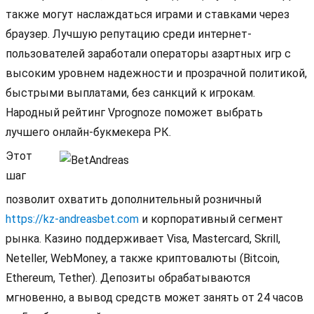
также могут наслаждаться играми и ставками через
браузер. Лучшую репутацию среди интернет-
пользователей заработали операторы азартных игр с
высоким уровнем надежности и прозрачной политикой,
быстрыми выплатами, без санкций к игрокам.
Народный рейтинг Vprognoze поможет выбрать
лучшего онлайн-букмекера РК.
Этот
шаг
позволит охватить дополнительный розничный
https://kz-andreasbet.com
и корпоративный сегмент
рынка. Казино поддерживает Visa, Mastercard, Skrill,
Neteller, WebMoney, а также криптовалюты (Bitcoin,
Ethereum, Tether). Депозиты обрабатываются
мгновенно, а вывод средств может занять от 24 часов