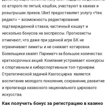
со второго по пятый, кэшбэк, участвуют в квизах и
розыгрышах призов. Ubet предоставляет услугу «Чек
редакт» – возможность редактирования
подтвержденной ставки, частичный кэшаут и
несколько бонусов на экспрессы. Прогнозисты
отмечают, что даже при удачной игре БК не
ограничивает лимиты и не снижает котировки.
Болельщики хвалят Париматч за большое количество
краткосрочных акций. Компания устраивает конкурсы
к спортивным и киберспортивным топ-турнирам.
Стратегической задачей Казгосцирка является
воспитание молодого поколения, сохранение, развитие
и пропаганда казахского национального циркового
искусства.
Как получить бонус за регистрацию в казино