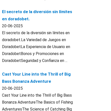
El secreto de la diversión sin límites
en doradobet.
20-06-2025
El secreto de la diversión sin límites en
doradobet.La Variedad de Juegos en
DoradobetLa Experiencia de Usuario en
DoradobetBonos y Promociones en
DoradobetSeguridad y Confianza en ...
Cast Your Line into the Thrill of Big
Bass Bonanza Adventure
20-06-2025
Cast Your Line into the Thrill of Big Bass
Bonanza AdventureThe Basics of Fishing
AdventuresThe Science of Catching Big