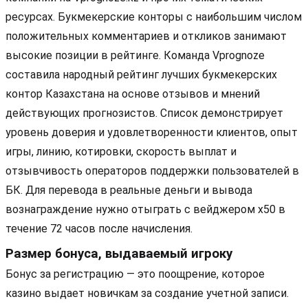
ресурсах. Букмекерские конторы с наибольшим числом
положительных комментариев и откликов занимают
высокие позиции в рейтинге. Команда Vprognoze
составила народный рейтинг лучших букмекерских
контор Казахстана на основе отзывов и мнений
действующих прогнозистов. Список демонстрирует
уровень доверия и удовлетворенности клиентов, опыт
игры, линию, котировки, скорость выплат и
отзывчивость операторов поддержки пользователей в
БК. Для перевода в реальные деньги и вывода
вознаграждение нужно отыграть с вейджером х50 в
течение 72 часов после начисления.
Размер бонуса, выдаваемый игроку
Бонус за регистрацию — это поощрение, которое
казино выдает новичкам за создание учетной записи.