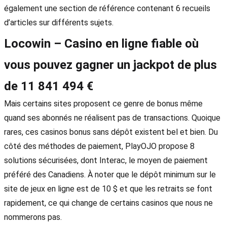
également une section de référence contenant 6 recueils
d’articles sur différents sujets.
Locowin – Casino en ligne fiable où
vous pouvez gagner un jackpot de plus
de 11 841 494 €
Mais certains sites proposent ce genre de bonus même
quand ses abonnés ne réalisent pas de transactions. Quoique
rares, ces casinos bonus sans dépôt existent bel et bien. Du
côté des méthodes de paiement, PlayOJO propose 8
solutions sécurisées, dont Interac, le moyen de paiement
préféré des Canadiens. À noter que le dépôt minimum sur le
site de jeux en ligne est de 10 $ et que les retraits se font
rapidement, ce qui change de certains casinos que nous ne
nommerons pas.