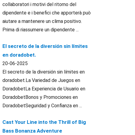
collaboratori i motivi del ritorno del
dipendente e i benefici che apporterà può
aiutare a mantenere un clima positivo.
Prima di riassumere un dipendente ...
El secreto de la diversión sin límites
en doradobet.
20-06-2025
El secreto de la diversión sin límites en
doradobet.La Variedad de Juegos en
DoradobetLa Experiencia de Usuario en
DoradobetBonos y Promociones en
DoradobetSeguridad y Confianza en ...
Cast Your Line into the Thrill of Big
Bass Bonanza Adventure