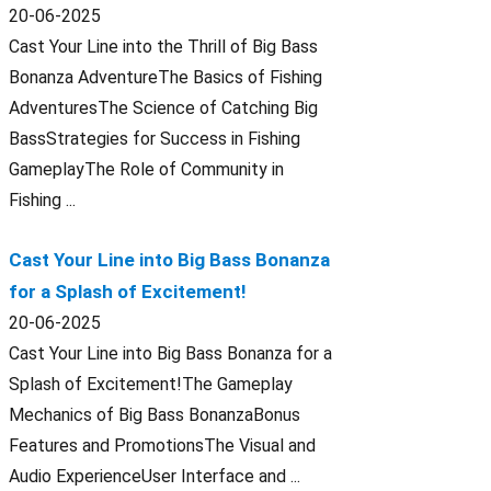
20-06-2025
Cast Your Line into the Thrill of Big Bass
Bonanza AdventureThe Basics of Fishing
AdventuresThe Science of Catching Big
BassStrategies for Success in Fishing
GameplayThe Role of Community in
Fishing ...
Cast Your Line into Big Bass Bonanza
for a Splash of Excitement!
20-06-2025
Cast Your Line into Big Bass Bonanza for a
Splash of Excitement!The Gameplay
Mechanics of Big Bass BonanzaBonus
Features and PromotionsThe Visual and
Audio ExperienceUser Interface and ...