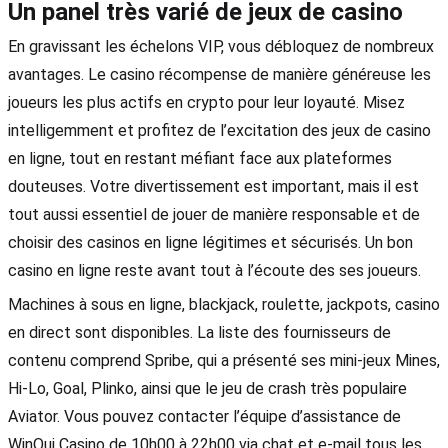
Un panel très varié de jeux de casino
En gravissant les échelons VIP, vous débloquez de nombreux
avantages. Le casino récompense de manière généreuse les
joueurs les plus actifs en crypto pour leur loyauté. Misez
intelligemment et profitez de l’excitation des jeux de casino
en ligne, tout en restant méfiant face aux plateformes
douteuses. Votre divertissement est important, mais il est
tout aussi essentiel de jouer de manière responsable et de
choisir des casinos en ligne légitimes et sécurisés. Un bon
casino en ligne reste avant tout à l’écoute des ses joueurs.
Machines à sous en ligne, blackjack, roulette, jackpots, casino
en direct sont disponibles. La liste des fournisseurs de
contenu comprend Spribe, qui a présenté ses mini-jeux Mines,
Hi-Lo, Goal, Plinko, ainsi que le jeu de crash très populaire
Aviator. Vous pouvez contacter l’équipe d’assistance de
WinOui Casino de 10h00 à 22h00 via chat et e-mail tous les