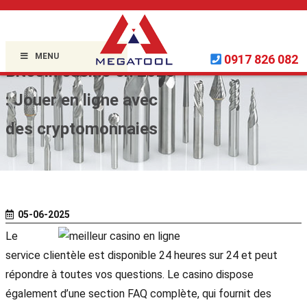
Home »
Uncategorized
»
MENU
0917 826 082
Bitcoin casino en 2025
: Jouer en ligne avec
des cryptomonnaies
05-06-2025
Le
service clientèle est disponible 24 heures sur 24 et peut
répondre à toutes vos questions. Le casino dispose
également d’une section FAQ complète, qui fournit des