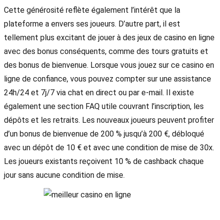
Cette générosité reflète également l’intérêt que la
plateforme a envers ses joueurs. D’autre part, il est
tellement plus excitant de jouer à des jeux de casino en ligne
avec des bonus conséquents, comme des tours gratuits et
des bonus de bienvenue. Lorsque vous jouez sur ce casino en
ligne de confiance, vous pouvez compter sur une assistance
24h/24 et 7j/7 via chat en direct ou par e-mail. Il existe
également une section FAQ utile couvrant l’inscription, les
dépôts et les retraits. Les nouveaux joueurs peuvent profiter
d’un bonus de bienvenue de 200 % jusqu’à 200 €, débloqué
avec un dépôt de 10 € et avec une condition de mise de 30x.
Les joueurs existants reçoivent 10 % de cashback chaque
jour sans aucune condition de mise.