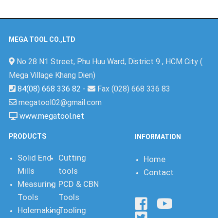
MEGA TOOL CO.,LTD
No 28 N1 Street, Phu Huu Ward, District 9 , HCM City (
Mega Village Khang Dien)
84(08) 668 336 82
-
Fax (028) 668 336 83
megatool02@gmail.com
www.megatool.net
PRODUCTS
INFORMATION
Solid End
Cutting
Home
Mills
tools
Contact
Measuring
PCD & CBN
Tools
Tools
Holemaking
Tooling