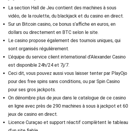
La section Hall de Jeu contient des machines à sous
vidéo, de la roulette, du blackjack et du casino en direct.
Sur un Bitcoin casino, ce bonus s’affiche en euros, en
dollars ou directement en BTC selon le site.
Le casino propose également des tournois uniques, qui
sont organisés régulièrement.
L’équipe du service client international d’Alexander Casino
est disponible 24h/24 et 7j/7.
Ceci dit, vous pouvez aussi vous laisser tenter par PlayOjo
pour des free spins sans conditions, ou par Spin Casino
pour ses gros jackpots.
On dénombre plus de jeux dans le catalogue de ce casino
en ligne avec près de 290 machines à sous à jackpot et 60
jeux de casino en direct.
Licence Curaçao et support réactif complètent le tableau
d’un site fiable.