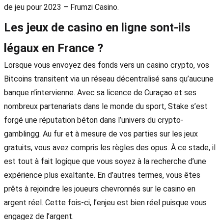
de jeu pour 2023 – Frumzi Casino.
Les jeux de casino en ligne sont-ils
légaux en France ?
Lorsque vous envoyez des fonds vers un casino crypto, vos
Bitcoins transitent via un réseau décentralisé sans qu’aucune
banque n’intervienne. Avec sa licence de Curaçao et ses
nombreux partenariats dans le monde du sport, Stake s’est
forgé une réputation béton dans l’univers du crypto-
gamblingg. Au fur et à mesure de vos parties sur les jeux
gratuits, vous avez compris les règles des opus. À ce stade, il
est tout à fait logique que vous soyez à la recherche d’une
expérience plus exaltante. En d’autres termes, vous êtes
prêts à rejoindre les joueurs chevronnés sur le casino en
argent réel. Cette fois-ci, l’enjeu est bien réel puisque vous
engagez de l’argent.