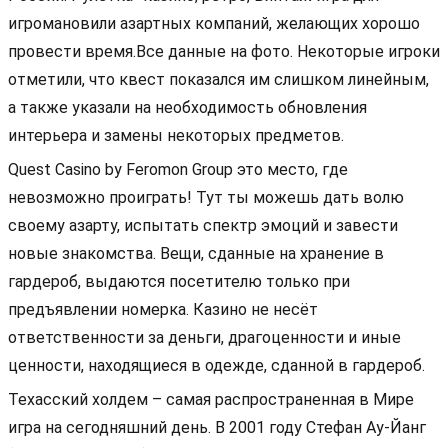
игромановили азартных компаний, желающих хорошо
провести время.Все данные на фото. Некоторые игроки
отметили, что квест показался им слишком линейным,
а также указали на необходимость обновления
интерьера и замены некоторых предметов.
Quest Casino by Feromon Group это место, где
невозможно проиграть! Тут ты можешь дать волю
своему азарту, испытать спектр эмоций и завести
новые знакомства. Вещи, сданные на хранение в
гардероб, выдаются посетителю только при
предъявлении номерка. Казино не несёт
ответственности за деньги, драгоценности и иные
ценности, находящиеся в одежде, сданной в гардероб.
Техасский холдем – самая распространенная в Мире
игра на сегодняшний день. В 2001 году Стефан Ау-Йанг