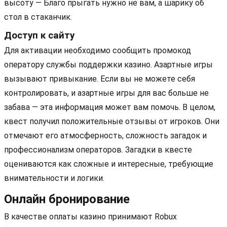
высоту — Благо прыгать нужно не вам, а шарику об
стол в стаканчик.
Доступ к сайту
Для активации необходимо сообщить промокод
оператору службы поддержки казино. Азартные игры
вызывают привыкание. Если вы не можете себя
контролировать, и азартные игры для вас больше не
забава — эта информация может вам помочь. В целом,
квест получил положительные отзывы от игроков. Они
отмечают его атмосферность, сложность загадок и
профессионализм операторов. Загадки в квесте
оцениваются как сложные и интересные, требующие
внимательности и логики.
Онлайн бронирование
В качестве оплаты казино принимают Robux