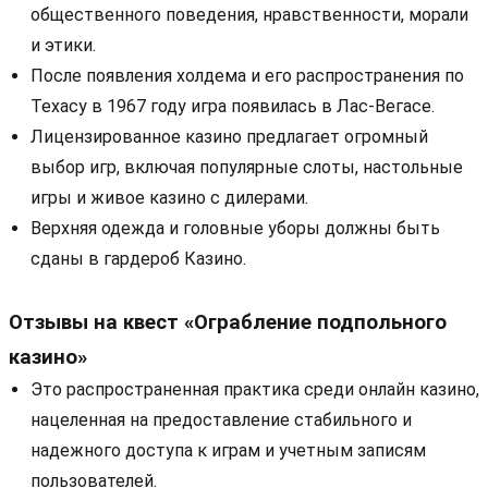
общественного поведения, нравственности, морали
и этики.
После появления холдема и его распространения по
Техасу в 1967 году игра появилась в Лас-Вегасе.
Лицензированное казино предлагает огромный
выбор игр, включая популярные слоты, настольные
игры и живое казино с дилерами.
Верхняя одежда и головные уборы должны быть
сданы в гардероб Казино.
Отзывы на квест «Ограбление подпольного
казино»
Это распространенная практика среди онлайн казино,
нацеленная на предоставление стабильного и
надежного доступа к играм и учетным записям
пользователей.