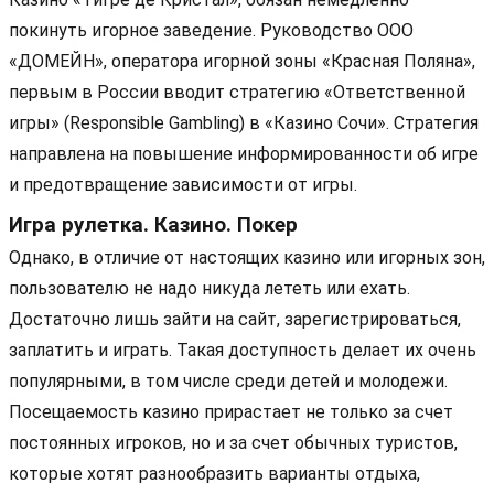
покинуть игорное заведение. Руководство ООО
«ДОМЕЙН», оператора игорной зоны «Красная Поляна»,
первым в России вводит стратегию «Ответственной
игры» (Responsible Gambling) в «Казино Сочи». Стратегия
направлена на повышение информированности об игре
и предотвращение зависимости от игры.
Игра рулетка. Казино. Покер
Однако, в отличие от настоящих казино или игорных зон,
пользователю не надо никуда лететь или ехать.
Достаточно лишь зайти на сайт, зарегистрироваться,
заплатить и играть. Такая доступность делает их очень
популярными, в том числе среди детей и молодежи.
Посещаемость казино прирастает не только за счет
постоянных игроков, но и за счет обычных туристов,
которые хотят разнообразить варианты отдыха,