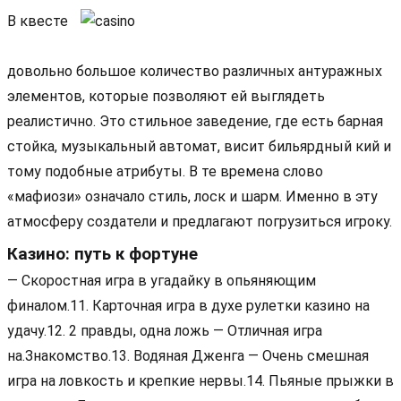
В квесте
довольно большое количество различных антуражных
элементов, которые позволяют ей выглядеть
реалистично. Это стильное заведение, где есть барная
стойка, музыкальный автомат, висит бильярдный кий и
тому подобные атрибуты. В те времена слово
«мафиози» означало стиль, лоск и шарм. Именно в эту
атмосферу создатели и предлагают погрузиться игроку.
Казино: путь к фортуне
— Скоростная игра в угадайку в опьяняющим
финалом.11. Карточная игра в духе рулетки казино на
удачу.12. 2 правды, одна ложь — Отличная игра
на.Знакомство.13. Водяная Дженга — Очень смешная
игра на ловкость и крепкие нервы.14. Пьяные прыжки в