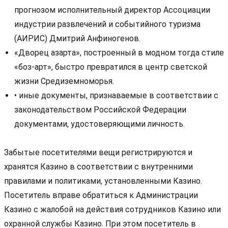
прогнозом исполнительный директор Ассоциации
индустрии развлечений и событийного туризма
(АИРИС) Дмитрий Анфиногенов.
«Дворец азарта», построенный в модном тогда стиле
«боз-арт», быстро превратился в центр светской
жизни Средиземноморья.
• иные документы, признаваемые в соответствии с
законодательством Российской Федерации
документами, удостоверяющими личность.
Забытые посетителями вещи регистрируются и
хранятся Казино в соответствии с внутренними
правилами и политиками, установленными Казино.
Посетитель вправе обратиться к Администрации
Казино с жалобой на действия сотрудников Казино или
охранной службы Казино. При этом посетитель в