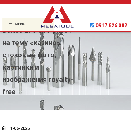
Home »
Uncategorized
»
MENU
0917 826 082
Более 275 800 работ
на тему «казино»:
стоковые фото,
картинки и
изображения royalty-
free
11-06-2025