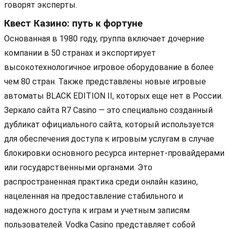
говорят эксперты.
Квест Казино: путь к фортуне
Основанная в 1980 году, группа включает дочерние
компании в 50 странах и экспортирует
высокотехнологичное игровое оборудование в более
чем 80 стран. Также представлены новые игровые
автоматы BLACK EDITION II, которых еще нет в России.
Зеркало сайта R7 Casino — это специально созданный
дубликат официального сайта, который используется
для обеспечения доступа к игровым услугам в случае
блокировки основного ресурса интернет-провайдерами
или государственными органами. Это
распространенная практика среди онлайн казино,
нацеленная на предоставление стабильного и
надежного доступа к играм и учетным записям
пользователей. Vodka Casino представляет собой