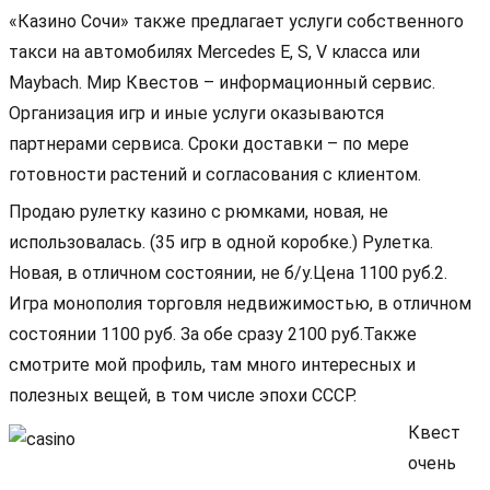
«Казино Сочи» также предлагает услуги собственного
такси на автомобилях Mercedes E, S, V класса или
Maybach. Мир Квестов – информационный сервис.
Организация игр и иные услуги оказываются
партнерами сервиса. Сроки доставки – по мере
готовности растений и согласования с клиентом.
Продаю рулетку казино с рюмками, новая, не
использовалась. (35 игр в одной коробке.) Рулетка.
Новая, в отличном состоянии, не б/у.Цена 1100 руб.2.
Игра монополия торговля недвижимостью, в отличном
состоянии 1100 руб. За обе сразу 2100 руб.Также
смотрите мой профиль, там много интересных и
полезных вещей, в том числе эпохи СССР.
Квест
очень