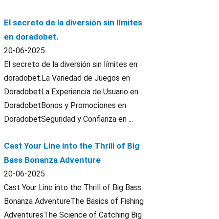
El secreto de la diversión sin límites
en doradobet.
20-06-2025
El secreto de la diversión sin límites en
doradobet.La Variedad de Juegos en
DoradobetLa Experiencia de Usuario en
DoradobetBonos y Promociones en
DoradobetSeguridad y Confianza en ...
Cast Your Line into the Thrill of Big
Bass Bonanza Adventure
20-06-2025
Cast Your Line into the Thrill of Big Bass
Bonanza AdventureThe Basics of Fishing
AdventuresThe Science of Catching Big