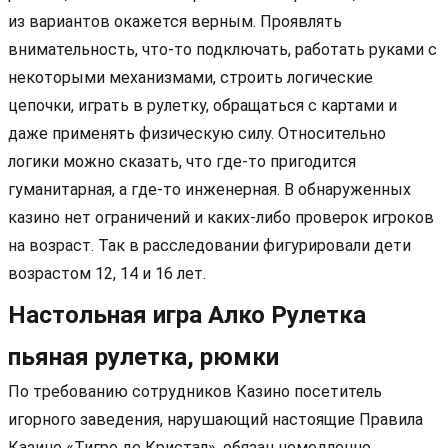
из вариантов окажется верным. Проявлять
внимательность, что-то подключать, работать руками с
некоторыми механизмами, строить логические
цепочки, играть в рулетку, обращаться с картами и
даже применять физическую силу. Относительно
логики можно сказать, что где-то пригодится
гуманитарная, а где-то инженерная. В обнаруженных
казино нет ограничений и каких-либо проверок игроков
на возраст. Так в расследовании фигурировали дети
возрастом 12, 14 и 16 лет.
Настольная игра Алко Рулетка
пьяная рулетка, рюмки
По требованию сотрудников Казино посетитель
игорного заведения, нарушающий настоящие Правила
Казино «Тигре де Кристал», обязан немедленно