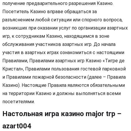
получение предварительного разрешения Казино.
Посетитель Казино вправе обращаться за
разъяснением любой ситуации или спорного вопроса,
возникших при оказании услуг по организации азартных
игр, к сотрудникам Казино, находящимся в зоне
обслуживания участников азартных игр. До начала
участия в азартных играх ознакомиться с настоящими
Правилами, Правилами азартных игр Казино «Тигре де
Кристал», Правилами пользования гостевой парковкой
и Правилами пожарной безопасности (далее – Правила
Казино). Настоящие Правила являются обязательными
на территории Казино и должны выполняться всеми
посетителями.
Настольная игра казино major tгр –
azart004