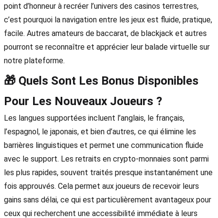
point d’honneur à recréer l’univers des casinos terrestres,
c’est pourquoi la navigation entre les jeux est fluide, pratique,
facile. Autres amateurs de baccarat, de blackjack et autres
pourront se reconnaître et apprécier leur balade virtuelle sur
notre plateforme.
🎁 Quels Sont Les Bonus Disponibles
Pour Les Nouveaux Joueurs ?
Les langues supportées incluent l’anglais, le français,
l’espagnol, le japonais, et bien d’autres, ce qui élimine les
barrières linguistiques et permet une communication fluide
avec le support​. Les retraits en crypto-monnaies sont parmi
les plus rapides, souvent traités presque instantanément une
fois approuvés. Cela permet aux joueurs de recevoir leurs
gains sans délai, ce qui est particulièrement avantageux pour
ceux qui recherchent une accessibilité immédiate à leurs