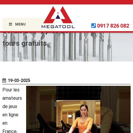
Home »
Uncategorized
»
MENU
0917 826 082
Bonus 200 % plus 20
tours gratuits
19-03-2025
Pour les
amateurs
de jeux
en ligne
en
France,