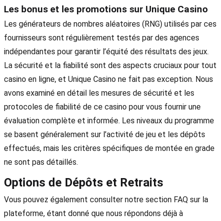
Les bonus et les promotions sur Unique Casino
Les générateurs de nombres aléatoires (RNG) utilisés par ces
fournisseurs sont régulièrement testés par des agences
indépendantes pour garantir l’équité des résultats des jeux​.
La sécurité et la fiabilité sont des aspects cruciaux pour tout
casino en ligne, et Unique Casino ne fait pas exception. Nous
avons examiné en détail les mesures de sécurité et les
protocoles de fiabilité de ce casino pour vous fournir une
évaluation complète et informée. Les niveaux du programme
se basent généralement sur l’activité de jeu et les dépôts
effectués, mais les critères spécifiques de montée en grade
ne sont pas détaillés.
Options de Dépôts et Retraits
Vous pouvez également consulter notre section FAQ sur la
plateforme, étant donné que nous répondons déjà à