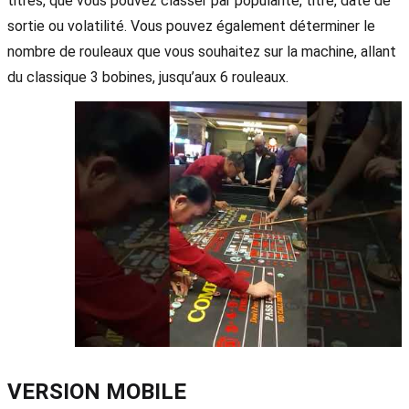
titres, que vous pouvez classer par popularité, titre, date de
sortie ou volatilité. Vous pouvez également déterminer le
nombre de rouleaux que vous souhaitez sur la machine, allant
du classique 3 bobines, jusqu’aux 6 rouleaux.
VERSION MOBILE