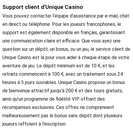
Support client d’Unique Casino
Vous pouvez contacter l’équipe d’assistance par e-mail, chat
en direct ou téléphone. Pour les joueurs francophones, le
support est également disponible en français, garantissant
une communication claire et efficace. Que vous ayez une
question sur un dépôt, un bonus, ou un jeu, le service client de
Unique Casino est là pour vous aider à chaque étape de votre
aventure de jeu. Le dépôt minimum est de 10 €, et les
retraits commencent à 100 €, avec un traitement sous 24
heures à 5 jours ouvrables. Unique Casino propose un bonus
de bienvenue attractif jusqu’à 200 € et des tours gratuits,
ainsi qu’un programme de fidélité VIP offrant des
récompenses exclusives. Ces offres ne comprennent
malheureusement pas le bonus sans dépôt dont plusieurs
joueurs raffolent à l’inscription.