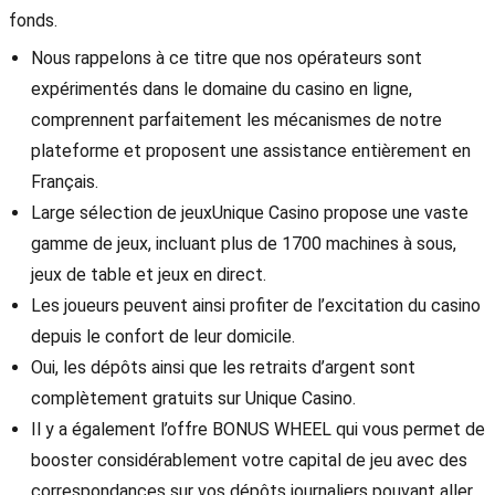
fonds.
Nous rappelons à ce titre que nos opérateurs sont
expérimentés dans le domaine du casino en ligne,
comprennent parfaitement les mécanismes de notre
plateforme et proposent une assistance entièrement en
Français.
Large sélection de jeuxUnique Casino propose une vaste
gamme de jeux, incluant plus de 1700 machines à sous,
jeux de table et jeux en direct.
Les joueurs peuvent ainsi profiter de l’excitation du casino
depuis le confort de leur domicile​.
Oui, les dépôts ainsi que les retraits d’argent sont
complètement gratuits sur Unique Casino.
Il y a également l’offre BONUS WHEEL qui vous permet de
booster considérablement votre capital de jeu avec des
correspondances sur vos dépôts journaliers pouvant aller