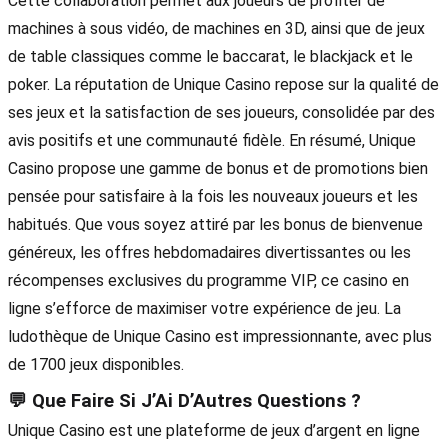
Cette collaboration permet aux joueurs de profiter de
machines à sous vidéo, de machines en 3D, ainsi que de jeux
de table classiques comme le baccarat, le blackjack et le
poker. La réputation de Unique Casino repose sur la qualité de
ses jeux et la satisfaction de ses joueurs, consolidée par des
avis positifs et une communauté fidèle. En résumé, Unique
Casino propose une gamme de bonus et de promotions bien
pensée pour satisfaire à la fois les nouveaux joueurs et les
habitués. Que vous soyez attiré par les bonus de bienvenue
généreux, les offres hebdomadaires divertissantes ou les
récompenses exclusives du programme VIP, ce casino en
ligne s’efforce de maximiser votre expérience de jeu. La
ludothèque de Unique Casino est impressionnante, avec plus
de 1700 jeux disponibles.
💬 Que Faire Si J’Ai D’Autres Questions ?
Unique Casino est une plateforme de jeux d’argent en ligne