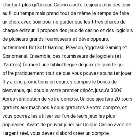
D’autant plus qu’Unique Casino ajoute toujours plus des jeux
au fil du temps mais prend tout de même le temps de faire
un choix avec soin pour ne garder que les titres phares de
chaque éditeur. Il propose des jeux de casino et des logiciels
de plusieurs grands fournisseurs et développeurs,
notamment BetSoft Gaming, Playson, Yggdrasil Gaming et
Spinomenal. Ensemble, ces fournisseurs de logiciels (et
d’autres) forment une bibliothèque de jeux de qualité qui
offre pratiquement tout ce que vous pouvez souhaiter jouer.
Il y a cinq promotions en cours, y compris le bonus de
bienvenue, qui double votre premier dépôt, jusqu’à 300€.
Après vérification de votre compte, Unique ajoutera 20 tours
gratuits aux machines à sous gratuites à votre compte, et
vous pourrez les utiliser sur l’un de leurs jeux les plus
populaires. Avant de pouvoir jouer sur Unique Casino avec de
l’argent réel, vous devez d’abord créer un compte.