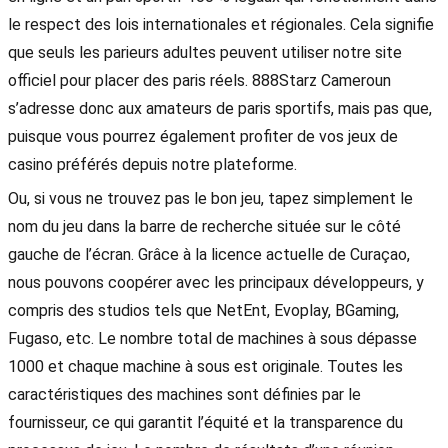
le respect des lois internationales et régionales. Cela signifie
que seuls les parieurs adultes peuvent utiliser notre site
officiel pour placer des paris réels. 888Starz Cameroun
s’adresse donc aux amateurs de paris sportifs, mais pas que,
puisque vous pourrez également profiter de vos jeux de
casino préférés depuis notre plateforme.
Ou, si vous ne trouvez pas le bon jeu, tapez simplement le
nom du jeu dans la barre de recherche située sur le côté
gauche de l’écran. Grâce à la licence actuelle de Curaçao,
nous pouvons coopérer avec les principaux développeurs, y
compris des studios tels que NetEnt, Evoplay, BGaming,
Fugaso, etc. Le nombre total de machines à sous dépasse
1000 et chaque machine à sous est originale. Toutes les
caractéristiques des machines sont définies par le
fournisseur, ce qui garantit l’équité et la transparence du