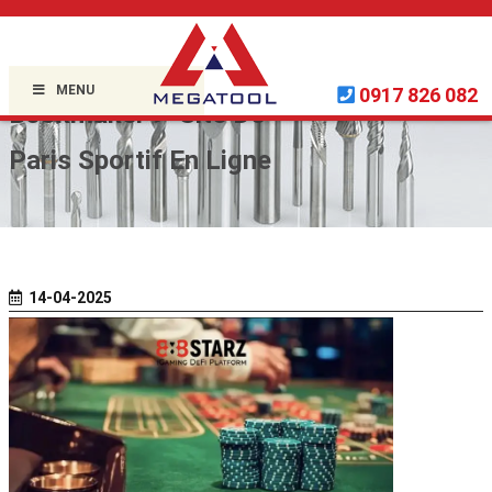
Home »
Uncategorized
»
MENU
0917 826 082
Bookmaker ᐉ Site De
Paris Sportif En Ligne
14-04-2025