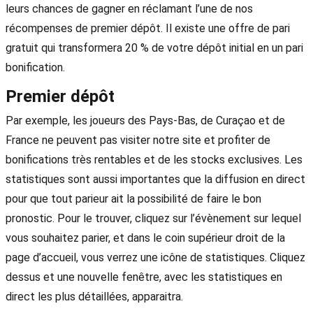
leurs chances de gagner en réclamant l’une de nos
récompenses de premier dépôt. Il existe une offre de pari
gratuit qui transformera 20 % de votre dépôt initial en un pari
bonification.
Premier dépôt
Par exemple, les joueurs des Pays-Bas, de Curaçao et de
France ne peuvent pas visiter notre site et profiter de
bonifications très rentables et de les stocks exclusives. Les
statistiques sont aussi importantes que la diffusion en direct
pour que tout parieur ait la possibilité de faire le bon
pronostic. Pour le trouver, cliquez sur l’évènement sur lequel
vous souhaitez parier, et dans le coin supérieur droit de la
page d’accueil, vous verrez une icône de statistiques. Cliquez
dessus et une nouvelle fenêtre, avec les statistiques en
direct les plus détaillées, apparaitra.