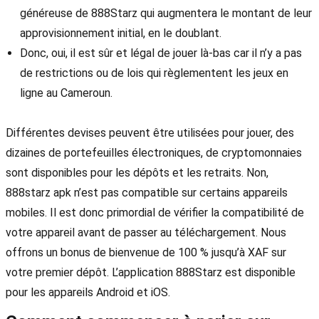
généreuse de 888Starz qui augmentera le montant de leur
approvisionnement initial, en le doublant.
Donc, oui, il est sûr et légal de jouer là-bas car il n’y a pas
de restrictions ou de lois qui règlementent les jeux en
ligne au Cameroun.
Différentes devises peuvent être utilisées pour jouer, des
dizaines de portefeuilles électroniques, de cryptomonnaies
sont disponibles pour les dépôts et les retraits. Non,
888starz apk n’est pas compatible sur certains appareils
mobiles. Il est donc primordial de vérifier la compatibilité de
votre appareil avant de passer au téléchargement. Nous
offrons un bonus de bienvenue de 100 % jusqu’à XAF sur
votre premier dépôt. L’application 888Starz est disponible
pour les appareils Android et iOS.