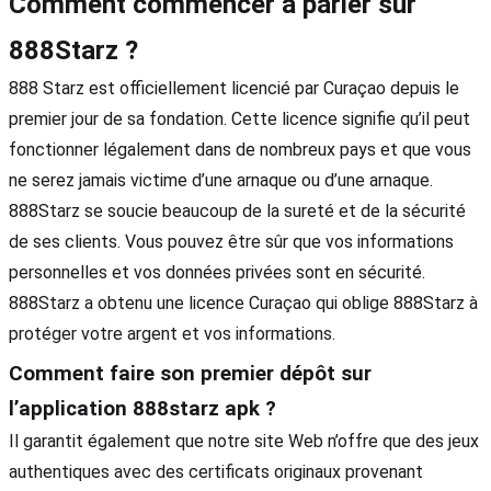
Comment commencer à parier sur
888Starz ?
888 Starz est officiellement licencié par Curaçao depuis le
premier jour de sa fondation. Cette licence signifie qu’il peut
fonctionner légalement dans de nombreux pays et que vous
ne serez jamais victime d’une arnaque ou d’une arnaque.
888Starz se soucie beaucoup de la sureté et de la sécurité
de ses clients. Vous pouvez être sûr que vos informations
personnelles et vos données privées sont en sécurité.
888Starz a obtenu une licence Curaçao qui oblige 888Starz à
protéger votre argent et vos informations.
Comment faire son premier dépôt sur
l’application 888starz apk ?
Il garantit également que notre site Web n’offre que des jeux
authentiques avec des certificats originaux provenant