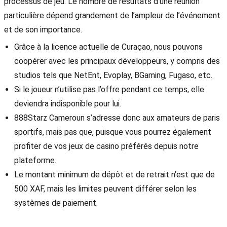
processus de jeu. Le nombre de résultats d’une réunion
particulière dépend grandement de l’ampleur de l’événement
et de son importance.
Grâce à la licence actuelle de Curaçao, nous pouvons
coopérer avec les principaux développeurs, y compris des
studios tels que NetEnt, Evoplay, BGaming, Fugaso, etc.
Si le joueur n’utilise pas l’offre pendant ce temps, elle
deviendra indisponible pour lui.
888Starz Cameroun s’adresse donc aux amateurs de paris
sportifs, mais pas que, puisque vous pourrez également
profiter de vos jeux de casino préférés depuis notre
plateforme.
Le montant minimum de dépôt et de retrait n’est que de
500 XAF, mais les limites peuvent différer selon les
systèmes de paiement.