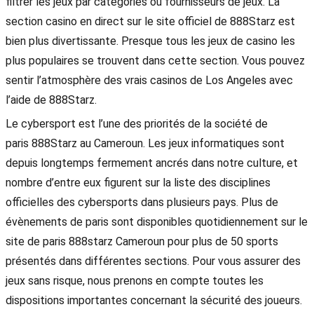
filtrer les jeux par catégories ou fournisseurs de jeux. La
section casino en direct sur le site officiel de 888Starz est
bien plus divertissante. Presque tous les jeux de casino les
plus populaires se trouvent dans cette section. Vous pouvez
sentir l’atmosphère des vrais casinos de Los Angeles avec
l’aide de 888Starz.
Le cybersport est l’une des priorités de la société de
paris 888Starz au Cameroun. Les jeux informatiques sont
depuis longtemps fermement ancrés dans notre culture, et
nombre d’entre eux figurent sur la liste des disciplines
officielles des cybersports dans plusieurs pays. Plus de
évènements de paris sont disponibles quotidiennement sur le
site de paris 888starz Cameroun pour plus de 50 sports
présentés dans différentes sections. Pour vous assurer des
jeux sans risque, nous prenons en compte toutes les
dispositions importantes concernant la sécurité des joueurs.