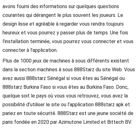
avons fourni des informations sur quelques questions
courantes qui dérangent le plus souvent les joueurs. Le
design lisse et agréable à regarder vous rendra toujours
heureux et vous pourrez y passer plus de temps. Une fois
l’installation terminée, vous pourrez vous connecter et vous
connecter à l’application.
Plus de 1000 jeux de machines à sous différents existent
dans la section machines à sous 888Starz du site Web. Vous
avez aussi 888starz Sénégal si vous êtes au Sénégal ou
888starz Burkina Faso si vous êtes au Burkina Faso. Donc,
quelque soit le pays où vous vous retrouvez, vous avez la
possibilité d’utiliser le site ou l’application 888starz apk et
pariez en toute sécurité. 888Starz est une jeune société de
paris fondée en 2020 par Azimutone Limited et Bittech BV.