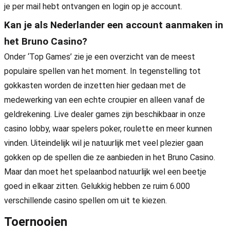
je per mail hebt ontvangen en login op je account.
Kan je als Nederlander een account aanmaken in
het Bruno Casino?
Onder ‘Top Games’ zie je een overzicht van de meest
populaire spellen van het moment. In tegenstelling tot
gokkasten worden de inzetten hier gedaan met de
medewerking van een echte croupier en alleen vanaf de
geldrekening. Live dealer games zijn beschikbaar in onze
casino lobby, waar spelers poker, roulette en meer kunnen
vinden. Uiteindelijk wil je natuurlijk met veel plezier gaan
gokken op de spellen die ze aanbieden in het Bruno Casino.
Maar dan moet het spelaanbod natuurlijk wel een beetje
goed in elkaar zitten. Gelukkig hebben ze ruim 6.000
verschillende casino spellen om uit te kiezen.
Toernooien