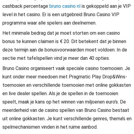
cashback percentage
bruno casino nl
is gekoppeld aan je VIP
level in het casino. Er is een uitgebreid Bruno Casino VIP
programma waar alle spelers aan deelnemen.
Het minimale bedrag dat je moet storten om een casino
bonus te kunnen claimen is € 20. Dit betekent dat je binnen
deze termijn aan de bonusvoorwaarden moet voldoen. In de
sectie met tafelspellen vind je meer dan 40 opties.
Bruno Casino organiseert vaak speciale casino toernooien. Je
kunt onder meer meedoen met Pragmatic Play Drop&Wins-
toernooien en verschillende toernooien met online gokkasten
en live dealer spellen. Als je de spellen in de toernooien
speelt, maak je kans op het winnen van miljoenen euro’s. De
meerderheid van de casino spellen van Bruno Casino bestaat
uit online gokkasten. Je kunt verschillende genres, thema’s en
spelmechanismen vinden in het ruime aanbod.