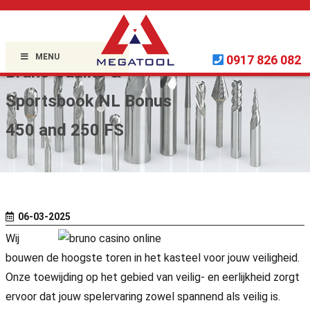
Home »
Uncategorized
»
MENU
0917 826 082
Bruno Casino &
Sportsbook NL Bonus
450 and 250 FS
06-03-2025
Wij
bouwen de hoogste toren in het kasteel voor jouw veiligheid.
Onze toewijding op het gebied van veilig- en eerlijkheid zorgt
ervoor dat jouw spelervaring zowel spannend als veilig is.