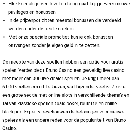
Elke keer als je een level omhoog gaat krijg je weer nieuwe
privileges en bonussen.
In de prijzenpot zitten meestal bonussen die verdeeld
worden onder de beste spelers.
Met onze speciale promoties kun je ook bonussen
ontvangen zonder je eigen geld in te zetten.
De meeste van deze spellen hebben een optie voor gratis
spelen. Verder biedt Bruno Casino een geweldig live casino
met meer dan 300 live dealer spellen. Je krijgt meer dan
6.000 spellen om uit te kiezen, wat bijzonder veel is. Zo is er
een grote sectie met online slots in verschillende thema’s en
tal van klassieke spellen zoals poker, roulette en online
blackjack. Experts beschouwen de beloningen voor nieuwe
spelers als een andere reden voor de populariteit van Bruno
Casino.