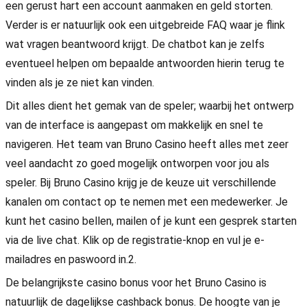
een gerust hart een account aanmaken en geld storten.
Verder is er natuurlijk ook een uitgebreide FAQ waar je flink
wat vragen beantwoord krijgt. De chatbot kan je zelfs
eventueel helpen om bepaalde antwoorden hierin terug te
vinden als je ze niet kan vinden.
Dit alles dient het gemak van de speler; waarbij het ontwerp
van de interface is aangepast om makkelijk en snel te
navigeren. Het team van Bruno Casino heeft alles met zeer
veel aandacht zo goed mogelijk ontworpen voor jou als
speler. Bij Bruno Casino krijg je de keuze uit verschillende
kanalen om contact op te nemen met een medewerker. Je
kunt het casino bellen, mailen of je kunt een gesprek starten
via de live chat. Klik op de registratie-knop en vul je e-
mailadres en paswoord in.2.
De belangrijkste casino bonus voor het Bruno Casino is
natuurlijk de dagelijkse cashback bonus. De hoogte van je