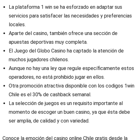
La plataforma 1 win se ha esforzado en adaptar sus
servicios para satisfacer las necesidades y preferencias
locales.
Aparte del casino, también ofrece una sección de
apuestas deportivas muy completa.
El Juego del Globo Casino ha captado la atención de
muchos jugadores chilenos.
Aunque no hay una ley que regule específicamente estos
operadores, no está prohibido jugar en ellos.
Otra promoción atractiva disponible con los codigos 1win
Chile es el 30% de cashback semanal.
La selección de juegos es un requisito importante al
momento de escoger un buen casino, ya que ésta debe
ser amplia, de calidad y con variedad.
Conoce la emoción del casino online Chile gratis desde la