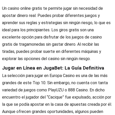
Un casino online gratis te permite jugar sin necesidad de
apostar dinero real. Puedes probar diferentes juegos y
aprender sus reglas y estrategias sin ningún riesgo, lo que es
ideal para los principiantes. Los giros gratis son una
excelente opción para disfrutar de los juegos de casino
gratis de tragamonedas sin gastar dinero. Al recibir las
tiradas, puedes probar suerte en diferentes máquinas y
explorar las opciones del casino sin ningún riesgo.
Jugar en Línea en JugaBet: La Guía Definitiva
La selección para jugar en Europa Casino es una de las más
grandes de este Top 10. Sin embargo, no cuenta con tanta
variedad de juegos como PlayUZU o 888 Casino. En dicho
encuentro el jugador del “Cacique” fue expulsado, acción por
la que se podía apostar en la casa de apuestas creada por él.
Aunque ofrecen grandes oportunidades, algunos pueden