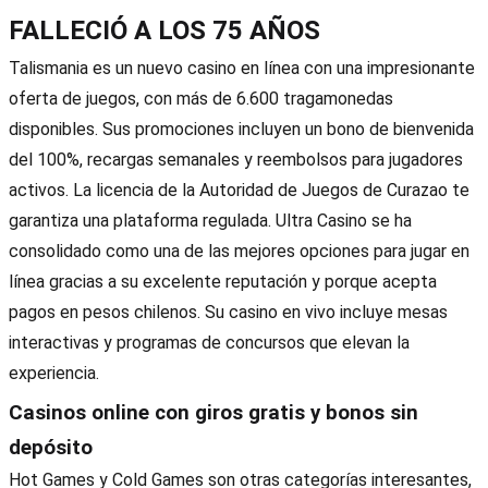
FALLECIÓ A LOS 75 AÑOS
Talismania es un nuevo casino en línea con una impresionante
oferta de juegos, con más de 6.600 tragamonedas
disponibles. Sus promociones incluyen un bono de bienvenida
del 100%, recargas semanales y reembolsos para jugadores
activos. La licencia de la Autoridad de Juegos de Curazao te
garantiza una plataforma regulada. Ultra Casino se ha
consolidado como una de las mejores opciones para jugar en
línea gracias a su excelente reputación y porque acepta
pagos en pesos chilenos. Su casino en vivo incluye mesas
interactivas y programas de concursos que elevan la
experiencia.
Casinos online con giros gratis y bonos sin
depósito
Hot Games y Cold Games son otras categorías interesantes,