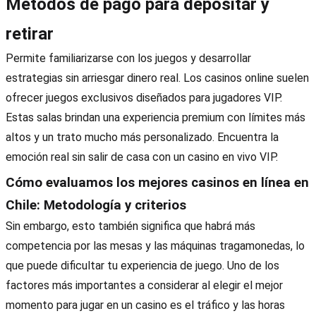
Métodos de pago para depositar y
retirar
Permite familiarizarse con los juegos y desarrollar
estrategias sin arriesgar dinero real. Los casinos online suelen
ofrecer juegos exclusivos diseñados para jugadores VIP.
Estas salas brindan una experiencia premium con límites más
altos y un trato mucho más personalizado. Encuentra la
emoción real sin salir de casa con un casino en vivo VIP.
Cómo evaluamos los mejores casinos en línea en
Chile: Metodología y criterios
Sin embargo, esto también significa que habrá más
competencia por las mesas y las máquinas tragamonedas, lo
que puede dificultar tu experiencia de juego. Uno de los
factores más importantes a considerar al elegir el mejor
momento para jugar en un casino es el tráfico y las horas