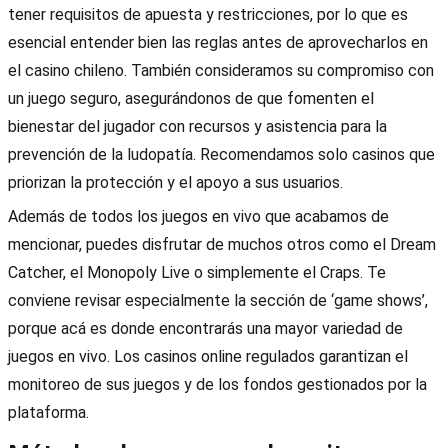
tener requisitos de apuesta y restricciones, por lo que es
esencial entender bien las reglas antes de aprovecharlos en
el casino chileno. También consideramos su compromiso con
un juego seguro, asegurándonos de que fomenten el
bienestar del jugador con recursos y asistencia para la
prevención de la ludopatía. Recomendamos solo casinos que
priorizan la protección y el apoyo a sus usuarios.
Además de todos los juegos en vivo que acabamos de
mencionar, puedes disfrutar de muchos otros como el Dream
Catcher, el Monopoly Live o simplemente el Craps. Te
conviene revisar especialmente la sección de ‘game shows’,
porque acá es donde encontrarás una mayor variedad de
juegos en vivo. Los casinos online regulados garantizan el
monitoreo de sus juegos y de los fondos gestionados por la
plataforma.