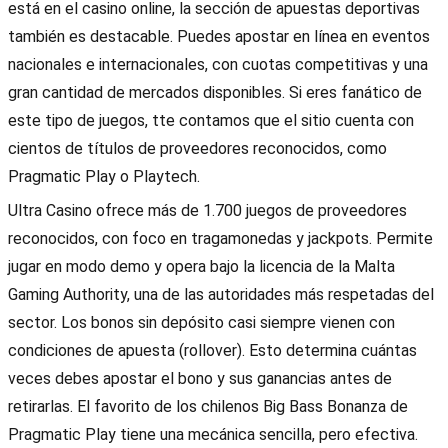
está en el casino online, la sección de apuestas deportivas
también es destacable. Puedes apostar en línea en eventos
nacionales e internacionales, con cuotas competitivas y una
gran cantidad de mercados disponibles. Si eres fanático de
este tipo de juegos, tte contamos que el sitio cuenta con
cientos de títulos de proveedores reconocidos, como
Pragmatic Play o Playtech.
Ultra Casino ofrece más de 1.700 juegos de proveedores
reconocidos, con foco en tragamonedas y jackpots. Permite
jugar en modo demo y opera bajo la licencia de la Malta
Gaming Authority, una de las autoridades más respetadas del
sector. Los bonos sin depósito casi siempre vienen con
condiciones de apuesta (rollover). Esto determina cuántas
veces debes apostar el bono y sus ganancias antes de
retirarlas. El favorito de los chilenos Big Bass Bonanza de
Pragmatic Play tiene una mecánica sencilla, pero efectiva.