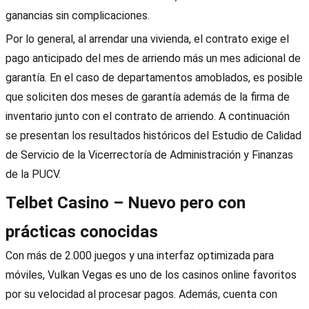
ganancias sin complicaciones.
Por lo general, al arrendar una vivienda, el contrato exige el
pago anticipado del mes de arriendo más un mes adicional de
garantía. En el caso de departamentos amoblados, es posible
que soliciten dos meses de garantía además de la firma de
inventario junto con el contrato de arriendo. A continuación
se presentan los resultados históricos del Estudio de Calidad
de Servicio de la Vicerrectoría de Administración y Finanzas
de la PUCV.
Telbet Casino – Nuevo pero con
prácticas conocidas
Con más de 2.000 juegos y una interfaz optimizada para
móviles, Vulkan Vegas es uno de los casinos online favoritos
por su velocidad al procesar pagos. Además, cuenta con