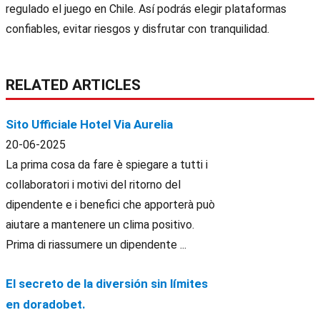
regulado el juego en Chile. Así podrás elegir plataformas
confiables, evitar riesgos y disfrutar con tranquilidad.
RELATED ARTICLES
Sito Ufficiale Hotel Via Aurelia
20-06-2025
La prima cosa da fare è spiegare a tutti i
collaboratori i motivi del ritorno del
dipendente e i benefici che apporterà può
aiutare a mantenere un clima positivo.
Prima di riassumere un dipendente ...
El secreto de la diversión sin límites
en doradobet.