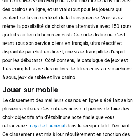
sur notre live casino Belgique. C’est une rareté dans l’univers
des casinos en ligne, et un vrai atout pour les joueurs qui
veulent de la simplicité et de la transparence. Vous avez
même la possibilité de choisir une alternative avec 150 tours
gratuits au lieu du bonus en cash. Ce qui le distingue, c’est
avant tout son service client en français, ultra réactif et
disponible par chat en direct, une vraie tranquillité d’esprit
pour les débutants. Côté contenu, le catalogue de jeux est
très complet, avec des milliers de titres couvrants machines
à sous, jeux de table et live casino.
Jouer sur mobile
Le classement des meilleurs casinos en ligne a été fait selon
plusieurs critères. Ces critères nous ont permis de faire des
choix objectifs afin d’établir une note finale que vous
retrouverez
moja bet sénégal
dans le récapitulatif d’en haut.
Ce classement est mis à jour régulièrement en fonction des