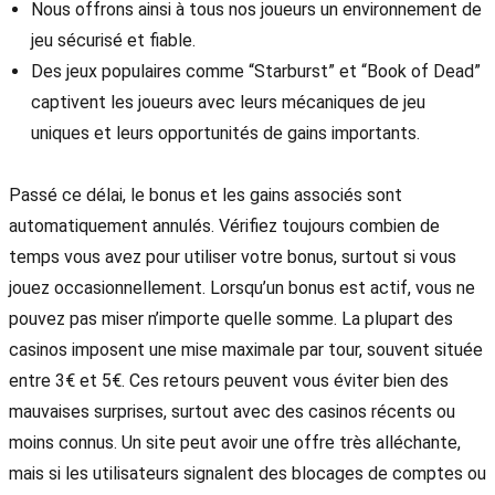
Nous offrons ainsi à tous nos joueurs un environnement de
jeu sécurisé et fiable.
Des jeux populaires comme “Starburst” et “Book of Dead”
captivent les joueurs avec leurs mécaniques de jeu
uniques et leurs opportunités de gains importants.
Passé ce délai, le bonus et les gains associés sont
automatiquement annulés. Vérifiez toujours combien de
temps vous avez pour utiliser votre bonus, surtout si vous
jouez occasionnellement. Lorsqu’un bonus est actif, vous ne
pouvez pas miser n’importe quelle somme. La plupart des
casinos imposent une mise maximale par tour, souvent située
entre 3€ et 5€. Ces retours peuvent vous éviter bien des
mauvaises surprises, surtout avec des casinos récents ou
moins connus. Un site peut avoir une offre très alléchante,
mais si les utilisateurs signalent des blocages de comptes ou