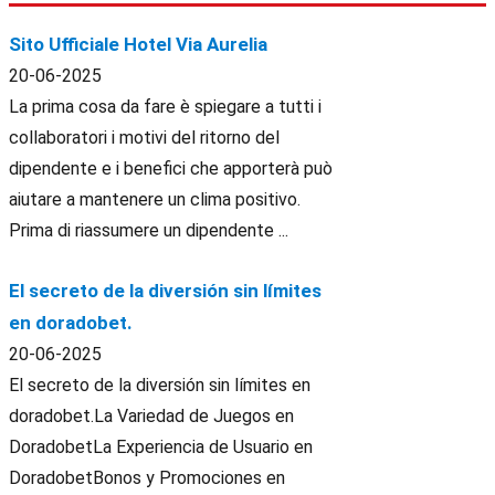
Sito Ufficiale Hotel Via Aurelia
20-06-2025
La prima cosa da fare è spiegare a tutti i
collaboratori i motivi del ritorno del
dipendente e i benefici che apporterà può
aiutare a mantenere un clima positivo.
Prima di riassumere un dipendente ...
El secreto de la diversión sin límites
en doradobet.
20-06-2025
El secreto de la diversión sin límites en
doradobet.La Variedad de Juegos en
DoradobetLa Experiencia de Usuario en
DoradobetBonos y Promociones en