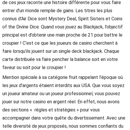
de ces jeux raconte une histoire différente pour vous faire
entrer d’un monde remplie de gains. Les titres les plus
connus d’Air Dice sont Mystery Deal, Spirit Sisters et Coins
of the Divine Dice. Quand vous jouez au Blackjack, l’objectif
principal est d’obtenir une main proche de 21 pour battre le
croupier ! C’est ce que les joueurs de casino cherchent à
faire lorsqu’ils jouent sur un single deck blackjack. Chaque
carte distribuée va faire pencher la balance soit en votre
faveur ou soit pour le croupier !
Mention spéciale à sa catégorie fruit rappelant l’époque où
les jeux d’argents étaient interdits aux USA. Que vous soyez
un joueur amateur ou un joueur professionnel, vous pouvez
jouer sur notre casino en argent réel. En effet, nous avons
des sections « règles et stratégies » pour vous
accompagner dans votre quête du divertissement. Avec une
telle diversité de jeux proposés, nous sommes confiants du