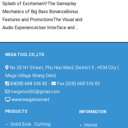
Splash of Excitement!The Gameplay
Mechanics of Big Bass BonanzaBonus
Features and PromotionsThe Visual and
Audio ExperienceUser Interface and ...
MEGA TOOL CO.,LTD
No 28 N1 Street, Phu Huu Ward, District 9 , HCM City (
Mega Village Khang Dien)
84(08) 668 336 82
-
Fax (028) 668 336 83
megatool02@gmail.com
www.megatool.net
PRODUCTS
INFORMATION
Solid End
Cutting
Home