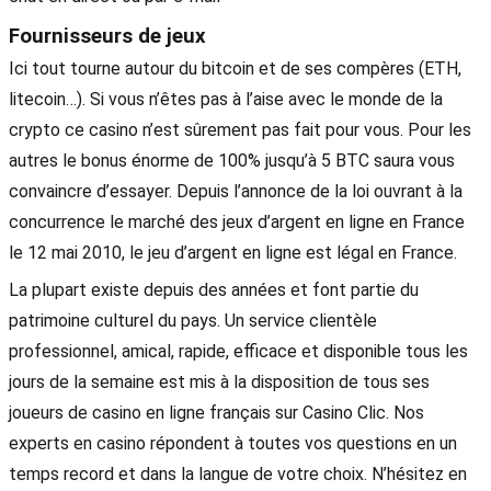
Fournisseurs de jeux
Ici tout tourne autour du bitcoin et de ses compères (ETH,
litecoin…). Si vous n’êtes pas à l’aise avec le monde de la
crypto ce casino n’est sûrement pas fait pour vous. Pour les
autres le bonus énorme de 100% jusqu’à 5 BTC saura vous
convaincre d’essayer. Depuis l’annonce de la loi ouvrant à la
concurrence le marché des jeux d’argent en ligne en France
le 12 mai 2010, le jeu d’argent en ligne est légal en France.
La plupart existe depuis des années et font partie du
patrimoine culturel du pays. Un service clientèle
professionnel, amical, rapide, efficace et disponible tous les
jours de la semaine est mis à la disposition de tous ses
joueurs de casino en ligne français sur Casino Clic. Nos
experts en casino répondent à toutes vos questions en un
temps record et dans la langue de votre choix. N’hésitez en