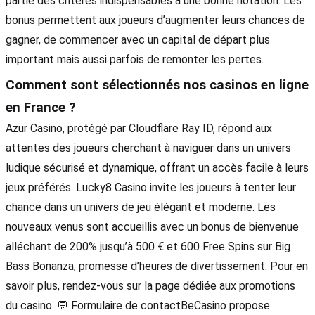
partie des critères indispensables à une bonne notation. Les
bonus permettent aux joueurs d’augmenter leurs chances de
gagner, de commencer avec un capital de départ plus
important mais aussi parfois de remonter les pertes.
Comment sont sélectionnés nos casinos en ligne
en France ?
Azur Casino, protégé par Cloudflare Ray ID, répond aux
attentes des joueurs cherchant à naviguer dans un univers
ludique sécurisé et dynamique, offrant un accès facile à leurs
jeux préférés. Lucky8 Casino invite les joueurs à tenter leur
chance dans un univers de jeu élégant et moderne. Les
nouveaux venus sont accueillis avec un bonus de bienvenue
alléchant de 200% jusqu’à 500 € et 600 Free Spins sur Big
Bass Bonanza, promesse d’heures de divertissement. Pour en
savoir plus, rendez-vous sur la page dédiée aux promotions
du casino. 💬 Formulaire de contactBeCasino propose