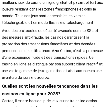
meilleurs jeux de casino en ligne gratuit et payant offert aux
joueurs résidant dans les zones francophones et dans le
monde. Tous nos jeux sont accessibles en version
téléchargeable et en mode flash sans téléchargement.
Avec des protocoles de sécurité avancés comme SSL et
des mesures anti-fraude, les casinos garantissent la
protection des transactions financières et des données
personnelles des utilisateurs. Azur Casino, c’est la promesse
d’une expérience fluide et des transactions rapides. Ce
casino en ligne se distingue par son support client réactif et
une vaste gamme de jeux, garantissant ainsi aux joueurs une
aventure de jeu sans accroc.
Quelles sont les nouvelles tendances dans les
casinos en ligne pour 2025?
Certes, il existe beaucoup de jeux sur notre online casino