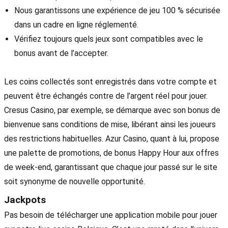
Nous garantissons une expérience de jeu 100 % sécurisée
dans un cadre en ligne réglementé.
Vérifiez toujours quels jeux sont compatibles avec le
bonus avant de l’accepter.
Les coins collectés sont enregistrés dans votre compte et
peuvent être échangés contre de l’argent réel pour jouer.
Cresus Casino, par exemple, se démarque avec son bonus de
bienvenue sans conditions de mise, libérant ainsi les joueurs
des restrictions habituelles. Azur Casino, quant à lui, propose
une palette de promotions, de bonus Happy Hour aux offres
de week-end, garantissant que chaque jour passé sur le site
soit synonyme de nouvelle opportunité.
Jackpots
Pas besoin de télécharger une application mobile pour jouer