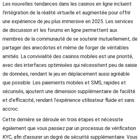
Les nouvelles tendances dans les casinos en ligne incluent
l’intégration de la réalité virtuelle et augmentée pour offrir
une expérience de jeu plus immersive en 2025. Les services
de discussion et les forums en ligne permettent aux
membres de la communauté de se soutenir mutuellement, de
partager des anecdotes et même de forger de véritables
amitiés. La convivialité des casinos mobiles est une priorité,
avec des interfaces optimisées qui nécessitent peu de saisie
de données, rendant le jeu en déplacement aussi agréable
que possible. Les paiements mobiles et SMS, rapides et
sécurisés, ajoutent une dimension supplémentaire de facilité
et d’efficacité, rendant l’expérience utilisateur fluide et sans
accroc.
Cette dernière se déroule en trois étapes et nécessite
également que vous passiez par un processus de vérification
KYC, afin d’assurer un degré de sécurité supplémentaire. Vous