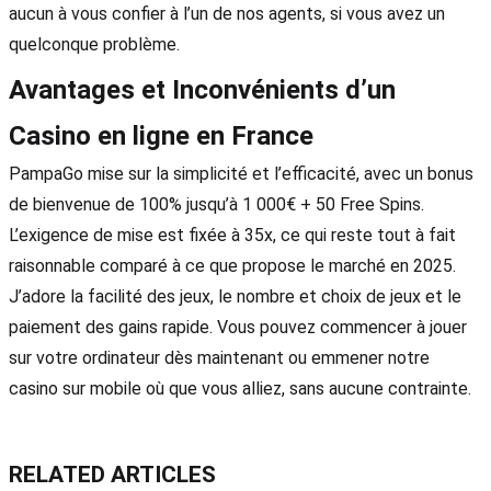
aucun à vous confier à l’un de nos agents, si vous avez un
quelconque problème.
Avantages et Inconvénients d’un
Casino en ligne en France
PampaGo mise sur la simplicité et l’efficacité, avec un bonus
de bienvenue de 100% jusqu’à 1 000€ + 50 Free Spins.
L’exigence de mise est fixée à 35x, ce qui reste tout à fait
raisonnable comparé à ce que propose le marché en 2025.
J’adore la facilité des jeux, le nombre et choix de jeux et le
paiement des gains rapide. Vous pouvez commencer à jouer
sur votre ordinateur dès maintenant ou emmener notre
casino sur mobile où que vous alliez, sans aucune contrainte.
RELATED ARTICLES