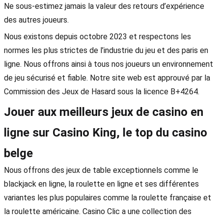
Ne sous-estimez jamais la valeur des retours d’expérience
des autres joueurs.
Nous existons depuis octobre 2023 et respectons les
normes les plus strictes de l’industrie du jeu et des paris en
ligne. Nous offrons ainsi à tous nos joueurs un environnement
de jeu sécurisé et fiable. Notre site web est approuvé par la
Commission des Jeux de Hasard sous la licence B+4264.
Jouer aux meilleurs jeux de casino en
ligne sur Casino King, le top du casino
belge
Nous offrons des jeux de table exceptionnels comme le
blackjack en ligne, la roulette en ligne et ses différentes
variantes les plus populaires comme la roulette française et
la roulette américaine. Casino Clic a une collection des