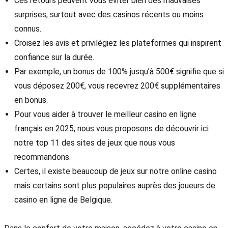
Ces retours peuvent vous éviter bien des mauvaises
surprises, surtout avec des casinos récents ou moins
connus.
Croisez les avis et privilégiez les plateformes qui inspirent
confiance sur la durée.
Par exemple, un bonus de 100% jusqu’à 500€ signifie que si
vous déposez 200€, vous recevrez 200€ supplémentaires
en bonus.
Pour vous aider à trouver le meilleur casino en ligne
français en 2025, nous vous proposons de découvrir ici
notre top 11 des sites de jeux que nous vous
recommandons.
Certes, il existe beaucoup de jeux sur notre online casino
mais certains sont plus populaires auprès des joueurs de
casino en ligne de Belgique.