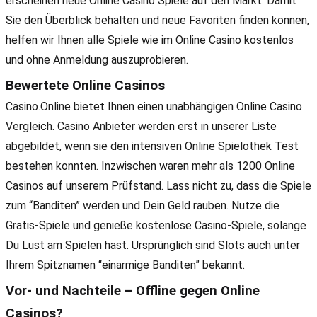
erscheinen neue Online Casino Spiele auf den Markt. Damit
Sie den Überblick behalten und neue Favoriten finden können,
helfen wir Ihnen alle Spiele wie im Online Casino kostenlos
und ohne Anmeldung auszuprobieren.
Bewertete Online Casinos
Casino.Online bietet Ihnen einen unabhängigen Online Casino
Vergleich. Casino Anbieter werden erst in unserer Liste
abgebildet, wenn sie den intensiven Online Spielothek Test
bestehen konnten. Inzwischen waren mehr als 1200 Online
Casinos auf unserem Prüfstand. Lass nicht zu, dass die Spiele
zum “Banditen” werden und Dein Geld rauben. Nutze die
Gratis-Spiele und genieße kostenlose Casino-Spiele, solange
Du Lust am Spielen hast. Ursprünglich sind Slots auch unter
Ihrem Spitznamen “einarmige Banditen” bekannt.
Vor- und Nachteile – Offline gegen Online
Casinos?