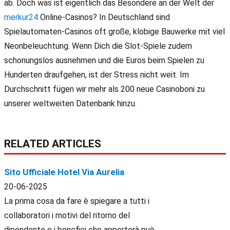
ab. Doch was ist eigentlich das Besondere an der Welt der
merkur24
Online-Casinos? In Deutschland sind
Spielautomaten-Casinos oft große, klobige Bauwerke mit viel
Neonbeleuchtung. Wenn Dich die Slot-Spiele zudem
schonungslos ausnehmen und die Euros beim Spielen zu
Hunderten draufgehen, ist der Stress nicht weit. Im
Durchschnitt fügen wir mehr als 200 neue Casinoboni zu
unserer weltweiten Datenbank hinzu.
RELATED ARTICLES
Sito Ufficiale Hotel Via Aurelia
20-06-2025
La prima cosa da fare è spiegare a tutti i
collaboratori i motivi del ritorno del
dipendente e i benefici che apporterà può