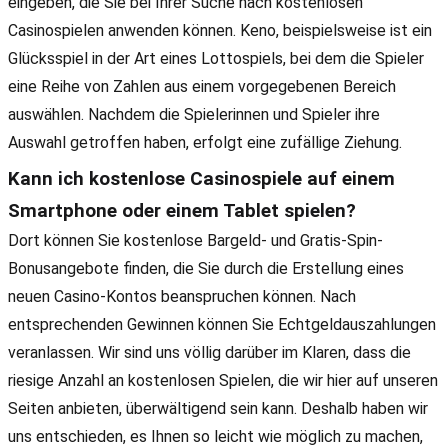
eingeben, die Sie bei Ihrer Suche nach kostenlosen
Casinospielen anwenden können. Keno, beispielsweise ist ein
Glücksspiel in der Art eines Lottospiels, bei dem die Spieler
eine Reihe von Zahlen aus einem vorgegebenen Bereich
auswählen. Nachdem die Spielerinnen und Spieler ihre
Auswahl getroffen haben, erfolgt eine zufällige Ziehung.
Kann ich kostenlose Casinospiele auf einem
Smartphone oder einem Tablet spielen?
Dort können Sie kostenlose Bargeld- und Gratis-Spin-
Bonusangebote finden, die Sie durch die Erstellung eines
neuen Casino-Kontos beanspruchen können. Nach
entsprechenden Gewinnen können Sie Echtgeldauszahlungen
veranlassen. Wir sind uns völlig darüber im Klaren, dass die
riesige Anzahl an kostenlosen Spielen, die wir hier auf unseren
Seiten anbieten, überwältigend sein kann. Deshalb haben wir
uns entschieden, es Ihnen so leicht wie möglich zu machen,