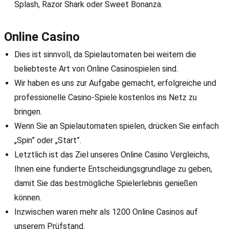
Splash, Razor Shark oder Sweet Bonanza.
Online Casino
Dies ist sinnvoll, da Spielautomaten bei weitem die
beliebteste Art von Online Casinospielen sind.
Wir haben es uns zur Aufgabe gemacht, erfolgreiche und
professionelle Casino-Spiele kostenlos ins Netz zu
bringen.
Wenn Sie an Spielautomaten spielen, drücken Sie einfach
„Spin” oder „Start”.
Letztlich ist das Ziel unseres Online Casino Vergleichs,
Ihnen eine fundierte Entscheidungsgrundlage zu geben,
damit Sie das bestmögliche Spielerlebnis genießen
können.
Inzwischen waren mehr als 1200 Online Casinos auf
unserem Prüfstand.