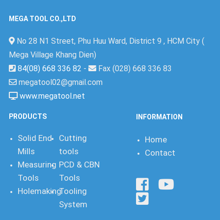
MEGA TOOL CO.,LTD
No 28 N1 Street, Phu Huu Ward, District 9 , HCM City (
Mega Village Khang Dien)
84(08) 668 336 82
-
Fax (028) 668 336 83
megatool02@gmail.com
www.megatool.net
PRODUCTS
INFORMATION
Solid End
Cutting
Home
Mills
tools
Contact
Measuring
PCD & CBN
Tools
Tools
Holemaking
Tooling
System