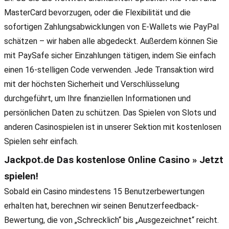
MasterCard bevorzugen, oder die Flexibilität und die
sofortigen Zahlungsabwicklungen von E-Wallets wie PayPal
schätzen – wir haben alle abgedeckt. Außerdem können Sie
mit PaySafe sicher Einzahlungen tätigen, indem Sie einfach
einen 16-stelligen Code verwenden. Jede Transaktion wird
mit der höchsten Sicherheit und Verschlüsselung
durchgeführt, um Ihre finanziellen Informationen und
persönlichen Daten zu schützen. Das Spielen von Slots und
anderen Casinospielen ist in unserer Sektion mit kostenlosen
Spielen sehr einfach.
Jackpot.de Das kostenlose Online Casino » Jetzt
spielen!
Sobald ein Casino mindestens 15 Benutzerbewertungen
erhalten hat, berechnen wir seinen Benutzerfeedback-
Bewertung, die von „Schrecklich“ bis „Ausgezeichnet“ reicht.