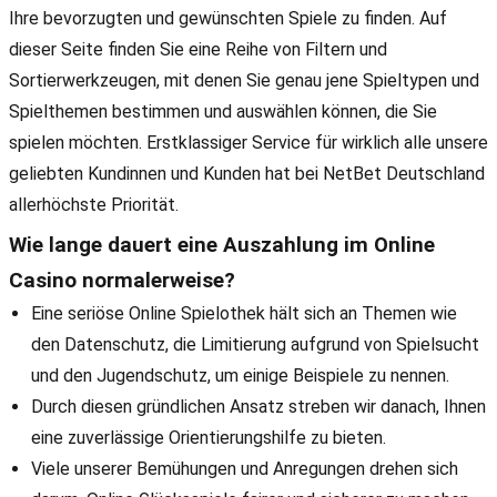
Ihre bevorzugten und gewünschten Spiele zu finden. Auf
dieser Seite finden Sie eine Reihe von Filtern und
Sortierwerkzeugen, mit denen Sie genau jene Spieltypen und
Spielthemen bestimmen und auswählen können, die Sie
spielen möchten. Erstklassiger Service für wirklich alle unsere
geliebten Kundinnen und Kunden hat bei NetBet Deutschland
allerhöchste Priorität.
Wie lange dauert eine Auszahlung im Online
Casino normalerweise?
Eine seriöse Online Spielothek hält sich an Themen wie
den Datenschutz, die Limitierung aufgrund von Spielsucht
und den Jugendschutz, um einige Beispiele zu nennen.
Durch diesen gründlichen Ansatz streben wir danach, Ihnen
eine zuverlässige Orientierungshilfe zu bieten.
Viele unserer Bemühungen und Anregungen drehen sich