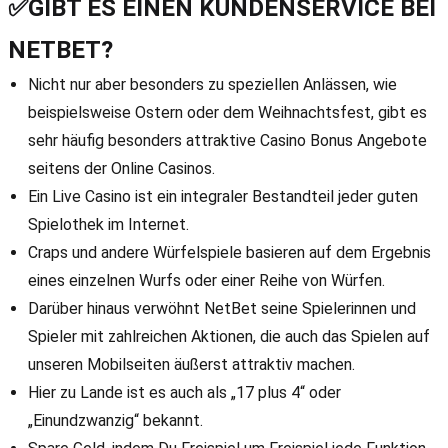
✅GIBT ES EINEN KUNDENSERVICE BEI
NETBET?
Nicht nur aber besonders zu speziellen Anlässen, wie
beispielsweise Ostern oder dem Weihnachtsfest, gibt es
sehr häufig besonders attraktive Casino Bonus Angebote
seitens der Online Casinos.
Ein Live Casino ist ein integraler Bestandteil jeder guten
Spielothek im Internet.
Craps und andere Würfelspiele basieren auf dem Ergebnis
eines einzelnen Wurfs oder einer Reihe von Würfen.
Darüber hinaus verwöhnt NetBet seine Spielerinnen und
Spieler mit zahlreichen Aktionen, die auch das Spielen auf
unseren Mobilseiten äußerst attraktiv machen.
Hier zu Lande ist es auch als „17 plus 4“ oder
„Einundzwanzig“ bekannt.