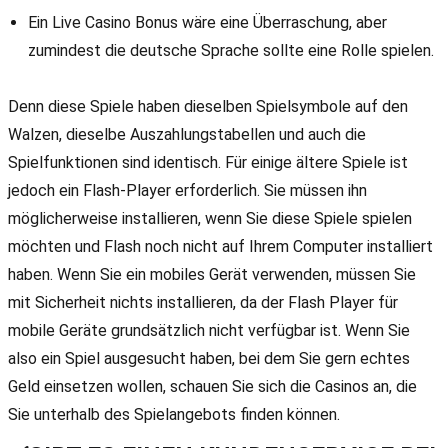
Ein Live Casino Bonus wäre eine Überraschung, aber
zumindest die deutsche Sprache sollte eine Rolle spielen.
Denn diese Spiele haben dieselben Spielsymbole auf den
Walzen, dieselbe Auszahlungstabellen und auch die
Spielfunktionen sind identisch. Für einige ältere Spiele ist
jedoch ein Flash-Player erforderlich. Sie müssen ihn
möglicherweise installieren, wenn Sie diese Spiele spielen
möchten und Flash noch nicht auf Ihrem Computer installiert
haben. Wenn Sie ein mobiles Gerät verwenden, müssen Sie
mit Sicherheit nichts installieren, da der Flash Player für
mobile Geräte grundsätzlich nicht verfügbar ist. Wenn Sie
also ein Spiel ausgesucht haben, bei dem Sie gern echtes
Geld einsetzen wollen, schauen Sie sich die Casinos an, die
Sie unterhalb des Spielangebots finden können.