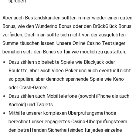
sprudelt.
Aber auch Bestandskunden sollten immer wieder einen guten
Bonus, wie den Wunderino Bonus oder den DrückGlück Bonus
vorfinden. Doch man sollte sich nicht von der ausgelobten
Summe täuschen lassen. Unsere Online Casino Testsieger
bemühen sich, den Bonus so fair wie möglich zu gestalten.
Dazu zählen so beliebte Spiele wie Blackjack oder
Roulette, aber auch Video Poker und auch eventuell nicht
so populäre, aber dennoch spannende Spiele wie Keno
oder Crash-Games.
Dazu zählen auch Mobiltelefone (sowohl iPhone als auch
Android) und Tablets.
Mithilfe unserer komplexen Überprüfungsmethode
berechnet unser engagiertes Casino-Überprüfungsteam
den betreffenden Sicherheitsindex für jedes einzelne