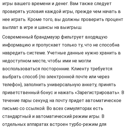
игры вашего времени и денег. Вам также следует
проверять условия каждой игры, прежде чем начать в
нее играть. Кроме того, вы должны проверить процент
выплат в игре и шансы на выигрыш.
Современный брандмауэр фильтрует входящую
информацию и пропускает только ту, что не способна
навредить системе. Учетные данные нужно хранить в
недоступном месте, чтобы ими не могли
воспользоваться посторонние. Клиенту требуется
выбрать способ (по электронной почте или через
телефон), заполнить универсальную анкету, принять
приветственный бонус и нажать «Зарегистрировать». В
течение пары секунд на почту придет автоматическое
письмо со ссылкой. Во всех симуляторах есть
стандартный и автоматический режим игры. В
отдельных аппаратах встроен турбо-режим для