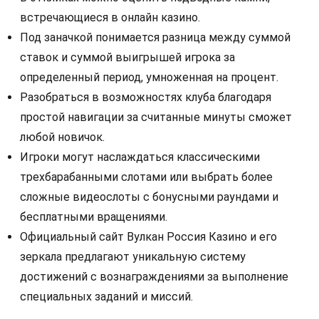
встречающиеся в онлайн казино.
Под заначкой понимается разница между суммой
ставок и суммой выигрышей игрока за
определенный период, умноженная на процент.
Разобраться в возможностях клуба благодаря
простой навигации за считанные минуты сможет
любой новичок.
Игроки могут наслаждаться классическими
трехбарабанными слотами или выбрать более
сложные видеослоты с бонусными раундами и
бесплатными вращениями.
Официальный сайт Вулкан Россия Казино и его
зеркала предлагают уникальную систему
достижений с вознаграждениями за выполнение
специальных заданий и миссий.