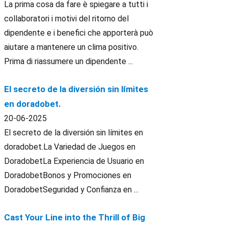
La prima cosa da fare è spiegare a tutti i
collaboratori i motivi del ritorno del
dipendente e i benefici che apporterà può
aiutare a mantenere un clima positivo.
Prima di riassumere un dipendente ...
El secreto de la diversión sin límites
en doradobet.
20-06-2025
El secreto de la diversión sin límites en
doradobet.La Variedad de Juegos en
DoradobetLa Experiencia de Usuario en
DoradobetBonos y Promociones en
DoradobetSeguridad y Confianza en ...
Cast Your Line into the Thrill of Big