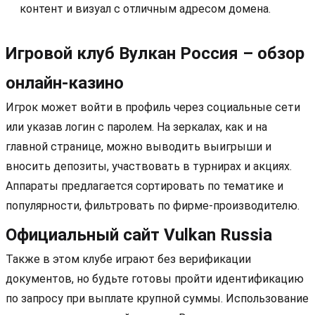
контент и визуал с отличным адресом домена.
Игровой клуб Вулкан Россия – обзор
онлайн-казино
Игрок может войти в профиль через социальные сети
или указав логин с паролем. На зеркалах, как и на
главной странице, можно выводить выигрыши и
вносить депозиты, участвовать в турнирах и акциях.
Аппараты предлагается сортировать по тематике и
популярности, фильтровать по фирме-производителю.
Официальный сайт Vulkan Russia
Также в этом клубе играют без верификации
документов, но будьте готовы пройти идентификацию
по запросу при выплате крупной суммы. Использование