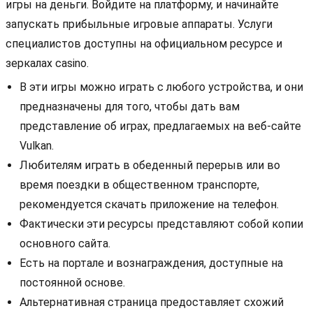
игры на деньги. Войдите на платформу, и начинайте
запускать прибыльные игровые аппараты. Услуги
специалистов доступны на официальном ресурсе и
зеркалах casino.
В эти игры можно играть с любого устройства, и они
предназначены для того, чтобы дать вам
представление об играх, предлагаемых на веб-сайте
Vulkan.
Любителям играть в обеденный перерыв или во
время поездки в общественном транспорте,
рекомендуется скачать приложение на телефон.
Фактически эти ресурсы представляют собой копии
основного сайта.
Есть на портале и вознаграждения, доступные на
постоянной основе.
Альтернативная страница предоставляет схожий