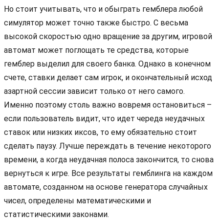
Но стоит учитывать, что и обыграть гемблера любой
симулятор может точно также быстро. С весьма
высокой скоростью одно вращение за другим, игровой
автомат может поглощать те средства, которые
гемблер выделил для своего банка. Однако в конечном
счете, ставки делает сам игрок, и окончательный исход
азартной сессии зависит только от него самого.
Именно поэтому столь важно вовремя остановиться –
если пользователь видит, что идет череда неудачных
ставок или низких иксов, то ему обязательно стоит
сделать паузу. Лучше переждать в течение некоторого
времени, а когда неудачная полоса закончится, то снова
вернуться к игре. Все результаты гемблинга на каждом
автомате, созданном на основе генератора случайных
чисел, определены математическими и
статистическими законами.