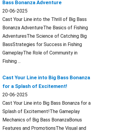
Bass Bonanza Adventure
20-06-2025
Cast Your Line into the Thrill of Big Bass
Bonanza AdventureThe Basics of Fishing
AdventuresThe Science of Catching Big
BassStrategies for Success in Fishing
GameplayThe Role of Community in
Fishing ...
Cast Your Line into Big Bass Bonanza
for a Splash of Excitement!
20-06-2025
Cast Your Line into Big Bass Bonanza for a
Splash of Excitement!The Gameplay
Mechanics of Big Bass BonanzaBonus
Features and PromotionsThe Visual and