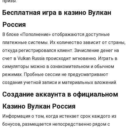
призы.
Бесплатная игра в казино Вулкан
Россия
В блоке «Пополнение» отображаются доступные
платежные системы. Их количество зависит от страны,
откуда регистрировался клиент. Зачисление денег на
счет в Vulkan Russia происходит мгновенно. Играть в
симуляторы можно в ознакомительном и обычном
режимах. Пробные сессии не предусматривают
создания учетной записи и материальных вложений.
Создание аккаунта в официальном
Казино Вулкан Россия
Информация о том, когда истекает срок каждого из
бонусов, размещается непосредственно рядом с