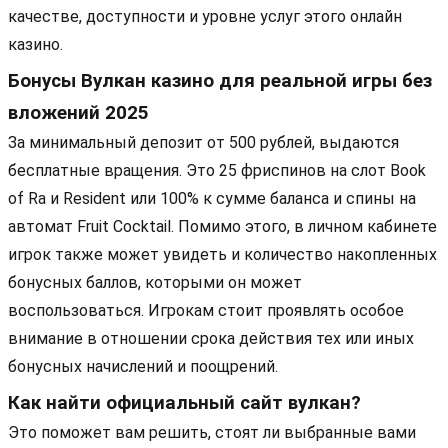
качестве, доступности и уровне услуг этого онлайн
казино.
Бонусы Вулкан казино для реальной игры без
вложений 2025
За минимальный депозит от 500 рублей, выдаются
бесплатные вращения. Это 25 фриспинов на слот Book
of Ra и Resident или 100% к сумме баланса и спины на
автомат Fruit Cocktail. Помимо этого, в личном кабинете
игрок также может увидеть и количество накопленных
бонусных баллов, которыми он может
воспользоваться. Игрокам стоит проявлять особое
внимание в отношении срока действия тех или иных
бонусных начислений и поощрений.
Как найти официальный сайт вулкан?
Это поможет вам решить, стоят ли выбранные вами