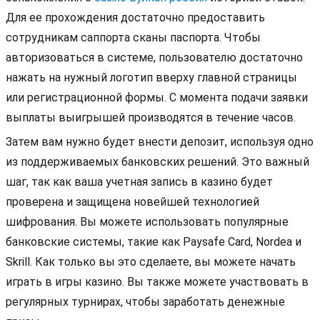
Для ее прохождения достаточно предоставить
сотрудникам саппорта сканы паспорта. Чтобы
авторизоваться в системе, пользователю достаточно
нажать на нужный логотип вверху главной страницы
или регистрационной формы. С момента подачи заявки
выплаты выигрышей производятся в течение часов.
Затем вам нужно будет внести депозит, используя одно
из поддерживаемых банковских решений. Это важный
шаг, так как ваша учетная запись в казино будет
проверена и защищена новейшей технологией
шифрования. Вы можете использовать популярные
банковские системы, такие как Paysafe Card, Nordea и
Skrill. Как только вы это сделаете, вы можете начать
играть в игры казино. Вы также можете участвовать в
регулярных турнирах, чтобы заработать денежные