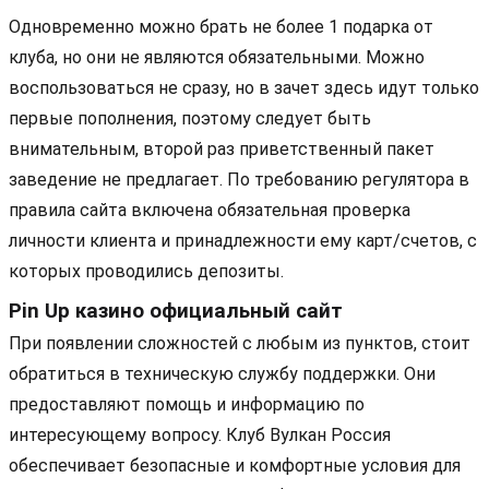
Одновременно можно брать не более 1 подарка от
клуба, но они не являются обязательными. Можно
воспользоваться не сразу, но в зачет здесь идут только
первые пополнения, поэтому следует быть
внимательным, второй раз приветственный пакет
заведение не предлагает. По требованию регулятора в
правила сайта включена обязательная проверка
личности клиента и принадлежности ему карт/счетов, с
которых проводились депозиты.
Pin Up казино официальный сайт
При появлении сложностей с любым из пунктов, стоит
обратиться в техническую службу поддержки. Они
предоставляют помощь и информацию по
интересующему вопросу. Клуб Вулкан Россия
обеспечивает безопасные и комфортные условия для