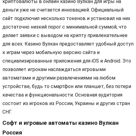
криптовалюты в онлайн казино Вулкан для игры на
деньги уже не считается инновацией. Официальный
сайт подключил несколько токенов и установил на них
достаточно низкий порог с минимальной суммой, что
делает заявки с выводом на крипту привлекательнее
для всех. Казино Вулкан предоставляет удобный доступ
к играм через мобильную версию сайта и
специализированные приложения для iOS и Android. Это
позволяет игрокам наслаждаться игровыми
автоматами и другими развлечениями на любом
устройстве, будь то смартфон или планшет, без потери
качества и функциональности. Основная аудитория
состоит из игроков из России, Украины и других стран
СНГ.
Софт и игровые автоматы казино Вулкан
Россия