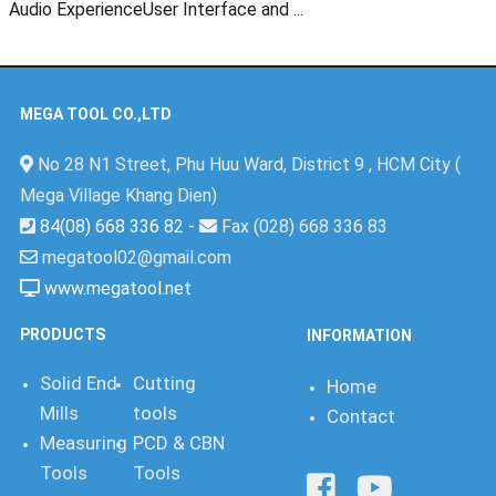
Audio ExperienceUser Interface and ...
MEGA TOOL CO.,LTD
No 28 N1 Street, Phu Huu Ward, District 9 , HCM City (
Mega Village Khang Dien)
84(08) 668 336 82
-
Fax (028) 668 336 83
megatool02@gmail.com
www.megatool.net
PRODUCTS
INFORMATION
Solid End
Cutting
Home
Mills
tools
Contact
Measuring
PCD & CBN
Tools
Tools