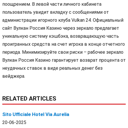
поощрением. В левой части личного кабинета
пользователь увидит вкладку с сообщениями от
администрации игорного клуба Vulkan 24. Официальный
сайт Вулкан Россия Казино через зеркало предлагает
уникальную систему кэшбэка, возвращающую часть
проигранных средств на счет игрока в конце отчетного
периода. Минимизируйте свои риски – рабочее зеркало
Вулкан Россия Казино гарантирует возврат процента от
неудачных ставок в виде реальных денег без
вейджера.
RELATED ARTICLES
Sito Ufficiale Hotel Via Aurelia
20-06-2025