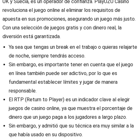
UK y Suecia, es un operador de confianza. PlayUZU Casino
revoluciona el juego online al eliminar los requisitos de
apuesta en sus promociones, asegurando un juego más justo.
Con una selección de juegos gratis y con dinero real, la
diversión está garantizada.
Ya sea que tengas un break en el trabajo o quieras relajarte
de noche, siempre tendrás acceso.
Sin embargo, es importante tener en cuenta que el juego
en línea también puede ser adictivo, por lo que es
fundamental establecer límites y jugar de manera
responsable.
El RTP (Return to Player) es un indicador clave al elegir
juegos de casino online, ya que muestra el porcentaje de
dinero que un juego paga a los jugadores a largo plazo.
Sin embargo, y admitió que su técnica era muy similar a la
que había usado en su dispositivo.