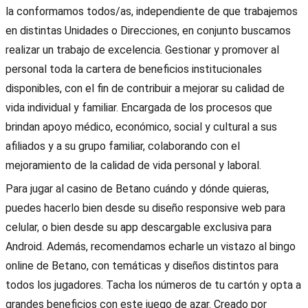
la conformamos todos/as, independiente de que trabajemos
en distintas Unidades o Direcciones, en conjunto buscamos
realizar un trabajo de excelencia. Gestionar y promover al
personal toda la cartera de beneficios institucionales
disponibles, con el fin de contribuir a mejorar su calidad de
vida individual y familiar. Encargada de los procesos que
brindan apoyo médico, económico, social y cultural a sus
afiliados y a su grupo familiar, colaborando con el
mejoramiento de la calidad de vida personal y laboral.
Para jugar al casino de Betano cuándo y dónde quieras,
puedes hacerlo bien desde su diseño responsive web para
celular, o bien desde su app descargable exclusiva para
Android. Además, recomendamos echarle un vistazo al bingo
online de Betano, con temáticas y diseños distintos para
todos los jugadores. Tacha los números de tu cartón y opta a
grandes beneficios con este juego de azar. Creado por