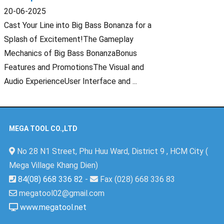
20-06-2025
Cast Your Line into Big Bass Bonanza for a
Splash of Excitement!The Gameplay
Mechanics of Big Bass BonanzaBonus
Features and PromotionsThe Visual and
Audio ExperienceUser Interface and ...
MEGA TOOL CO.,LTD
No 28 N1 Street, Phu Huu Ward, District 9 , HCM City (
Mega Village Khang Dien)
84(08) 668 336 82
-
Fax (028) 668 336 83
megatool02@gmail.com
www.megatool.net