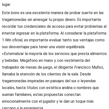
lugar.
Este bono es una excelente manera de probar suerte en las
tragamonedas sin arriesgar tu propio dinero. Es importante
recordar tus credenciales de acceso para evitar problemas al
intentar ingresar en la plataforma. Al considerar la plataforma
1 Win oficial, es importante evaluar tanto sus ventajas como
sus desventajas para tener una visión equilibrada.
«Externalizar la mayoría de los servicios que presta alimentos
y bebidas. Megáfono en mano y con vestimenta del
trabajador de mesas de juego, el dirigente Francisco Muñoz,
llamaba la atención de los clientes de la sala. Desde
tragamonedas inspiradas en paisajes del sur o leyendas
locales, hasta títulos con estética andina o nombres que
suenan familiares, estas propuestas conectan
emocionalmente con el jugador y le dan un toque más
cercano a la experiencia.