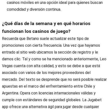
casinos móviles en una opción ideal para quienes buscan
comodidad y diversión continua.
¿Qué días de la semana y en qué horarios
funcionan los casinos de juego?
Recuerda que Betano suele actualizar este tipo de
promociones con cierta frecuencia. Una vez que hayamos
entrado al sitio web ubicamos la sección de registro y le
damos clic. Tal y como se ha mencionado anteriormente, Leo
Vegas cuenta con alta calidad, y esto se debe a que está
asociado con varios de los mejores proveedores del
mercado. Del texto se desprende que no será posible realizar
apuestas en el marco del enfrentamiento entre Chile y
Argentina. Opera con licencias internacionales válidas y
cumple con estándares de seguridad globales. La Jugabet
app ofrece una alternativa ágil para jugar desde cualquier