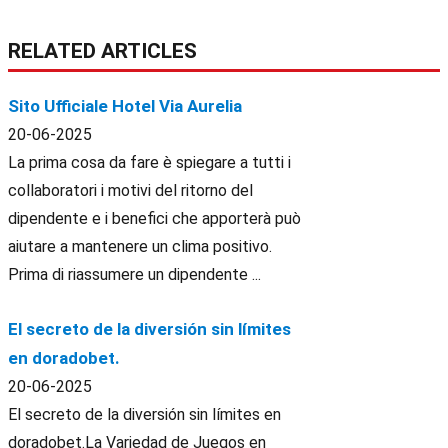
RELATED ARTICLES
Sito Ufficiale Hotel Via Aurelia
20-06-2025
La prima cosa da fare è spiegare a tutti i
collaboratori i motivi del ritorno del
dipendente e i benefici che apporterà può
aiutare a mantenere un clima positivo.
Prima di riassumere un dipendente ...
El secreto de la diversión sin límites
en doradobet.
20-06-2025
El secreto de la diversión sin límites en
doradobet.La Variedad de Juegos en