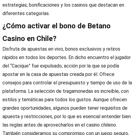
estrategias, bonificaciones y los casinos que destacan en
diferentes categorías.
¿Cómo activar el bono de Betano
Casino en Chile?
Disfruta de apuestas en vivo, bonos exclusivos y retiros
rápidos en todos los deportes. En dicho encuentro el jugador
del “Cacique” fue expulsado, acción por la que se podía
apostar en la casa de apuestas creada por él. Ofrece
consejos para controlar el presupuesto y tiempo de uso de la
plataforma. La selección de tragamonedas es increíble, con
estilos y temáticas para todos los gustos. Aunque ofrecen
grandes oportunidades, algunos pueden tener requisitos de
apuesta y restricciones, por lo que es esencial entender bien
las reglas antes de aprovecharlos en el casino chileno.
También consideramos su compromiso con un juego seguro,