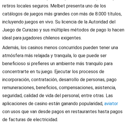
retiros locales seguros. Melbet presenta uno de los
catálogos de juegos más grandes con más de 8.000 títulos,
incluyendo juegos en vivo. Su licencia de la Autoridad del
Juego de Curazao y sus múltiples métodos de pago lo hacen
ideal para jugadores chilenos exigentes.
Además, los casinos menos concurridos pueden tener una
atmósfera más relajada y tranquila, lo que puede ser
beneficioso si prefieres un ambiente más tranquilo para
concentrarte en tu juego. Ejecutar los procesos de
incorporación, contratación, desarrollo de personas, pago
remuneraciones, beneficios, compensaciones, asistencia,
seguridad, calidad de vida del personal, entre otras. Las
aplicaciones de casino están ganando popularidad,
aviator
con usos que van desde pagos en restaurantes hasta pagos
de facturas de electricidad.