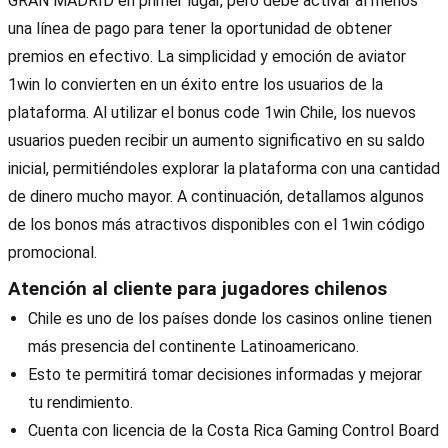
GRAN MADRID en primer lugar, pero debe activar al menos
una línea de pago para tener la oportunidad de obtener
premios en efectivo. La simplicidad y emoción de aviator
1win lo convierten en un éxito entre los usuarios de la
plataforma. Al utilizar el bonus code 1win Chile, los nuevos
usuarios pueden recibir un aumento significativo en su saldo
inicial, permitiéndoles explorar la plataforma con una cantidad
de dinero mucho mayor. A continuación, detallamos algunos
de los bonos más atractivos disponibles con el 1win código
promocional.
Atención al cliente para jugadores chilenos
Chile es uno de los países donde los casinos online tienen
más presencia del continente Latinoamericano.
Esto te permitirá tomar decisiones informadas y mejorar
tu rendimiento.
Cuenta con licencia de la Costa Rica Gaming Control Board