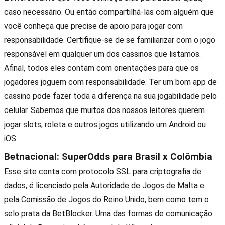
caso necessário. Ou então compartilhá-las com alguém que
você conheça que precise de apoio para jogar com
responsabilidade. Certifique-se de se familiarizar com o jogo
responsável em qualquer um dos cassinos que listamos.
Afinal, todos eles contam com orientações para que os
jogadores joguem com responsabilidade. Ter um bom app de
cassino pode fazer toda a diferença na sua jogabilidade pelo
celular. Sabemos que muitos dos nossos leitores querem
jogar slots, roleta e outros jogos utilizando um Android ou
iOS.
Betnacional: SuperOdds para Brasil x Colômbia
Esse site conta com protocolo SSL para criptografia de
dados, é licenciado pela Autoridade de Jogos de Malta e
pela Comissão de Jogos do Reino Unido, bem como tem o
selo prata da BetBlocker. Uma das formas de comunicação