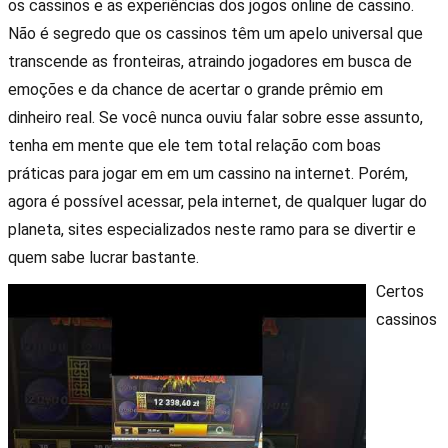
os cassinos e as experiências dos jogos online de cassino.
Não é segredo que os cassinos têm um apelo universal que
transcende as fronteiras, atraindo jogadores em busca de
emoções e da chance de acertar o grande prêmio em
dinheiro real. Se você nunca ouviu falar sobre esse assunto,
tenha em mente que ele tem total relação com boas
práticas para jogar em em um cassino na internet. Porém,
agora é possível acessar, pela internet, de qualquer lugar do
planeta, sites especializados neste ramo para se divertir e
quem sabe lucrar bastante.
Certos
cassinos