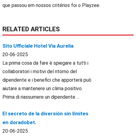
que passou em nossos critérios foi o Playzee.
RELATED ARTICLES
Sito Ufficiale Hotel Via Aurelia
20-06-2025
La prima cosa da fare è spiegare a tutti i
collaboratori i motivi del ritorno del
dipendente e i benefici che apporterà può
aiutare a mantenere un clima positivo.
Prima di riassumere un dipendente ...
El secreto de la diversión sin límites
en doradobet.
20-06-2025