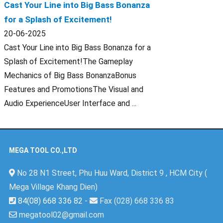
Cast Your Line into Big Bass Bonanza
for a Splash of Excitement!
20-06-2025
Cast Your Line into Big Bass Bonanza for a
Splash of Excitement!The Gameplay
Mechanics of Big Bass BonanzaBonus
Features and PromotionsThe Visual and
Audio ExperienceUser Interface and ...
MEGA TOOL CO.,LTD
No 28 N1 Street, Phu Huu Ward, District 9 , HCM City (
Mega Village Khang Dien)
84(08) 668 336 82
-
Fax (028) 668 336 83
megatool02@gmail.com