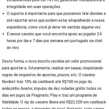
integridade em suas operações.
O suporte é importante para que possamos tirar dúvidas e
até reportar erros que podem estar atrapalhando a nossa
experiência, como você já deve ter sentido alguma vez.
É nesse cassino que você encontra apoio ao jogador 24
horas por dia e 7 dias por semana em português via chat
ao vivo.
Desta forma, o novo inscrito recebia um valor promocional
para apostar e, futuramente, realizar um saque, respeitando
regras de requisitos de apostas, prazos, etc. O cassino
Novibet traz 10% de cashback até R$100 no jogo do
aviãozinho Aviator, impulso de dez rodadas grátis todos os
dias em jogos da Pragmatic Play e traz um programa de
fidelidade. O vip do cassino libera até R$22.200 em cashback
todos os meses, a depender do nível. Portanto, todo casino