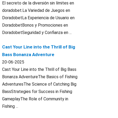
El secreto de la diversión sin límites en
doradobet.La Variedad de Juegos en
DoradobetLa Experiencia de Usuario en
DoradobetBonos y Promociones en
DoradobetSeguridad y Confianza en ...
Cast Your Line into the Thrill of Big
Bass Bonanza Adventure
20-06-2025
Cast Your Line into the Thrill of Big Bass
Bonanza AdventureThe Basics of Fishing
AdventuresThe Science of Catching Big
BassStrategies for Success in Fishing
GameplayThe Role of Community in
Fishing ...