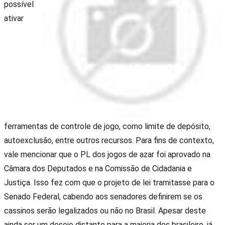
possível
ativar
ferramentas de controle de jogo, como limite de depósito,
autoexclusão, entre outros recursos. Para fins de contexto,
vale mencionar que o PL dos jogos de azar foi aprovado na
Câmara dos Deputados e na Comissão de Cidadania e
Justiça. Isso fez com que o projeto de lei tramitasse para o
Senado Federal, cabendo aos senadores definirem se os
cassinos serão legalizados ou não no Brasil. Apesar deste
ainda ser um desejo distante para a maioria dos brasileiro, já