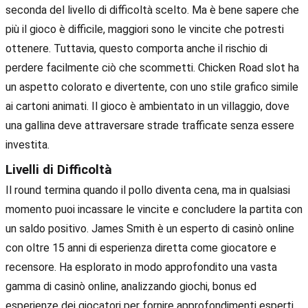
seconda del livello di difficoltà scelto. Ma è bene sapere che
più il gioco è difficile, maggiori sono le vincite che potresti
ottenere. Tuttavia, questo comporta anche il rischio di
perdere facilmente ciò che scommetti. Chicken Road slot ha
un aspetto colorato e divertente, con uno stile grafico simile
ai cartoni animati. Il gioco è ambientato in un villaggio, dove
una gallina deve attraversare strade trafficate senza essere
investita.
Livelli di Difficoltà
Il round termina quando il pollo diventa cena, ma in qualsiasi
momento puoi incassare le vincite e concludere la partita con
un saldo positivo. James Smith è un esperto di casinò online
con oltre 15 anni di esperienza diretta come giocatore e
recensore. Ha esplorato in modo approfondito una vasta
gamma di casinò online, analizzando giochi, bonus ed
esperienze dei giocatori per fornire approfondimenti esperti.