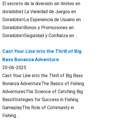
El secreto de la diversión sin límites en
doradobet.La Variedad de Juegos en
DoradobetLa Experiencia de Usuario en
DoradobetBonos y Promociones en
DoradobetSeguridad y Confianza en ...
Cast Your Line into the Thrill of Big
Bass Bonanza Adventure
20-06-2025
Cast Your Line into the Thrill of Big Bass
Bonanza AdventureThe Basics of Fishing
AdventuresThe Science of Catching Big
BassStrategies for Success in Fishing
GameplayThe Role of Community in
Fishing ...