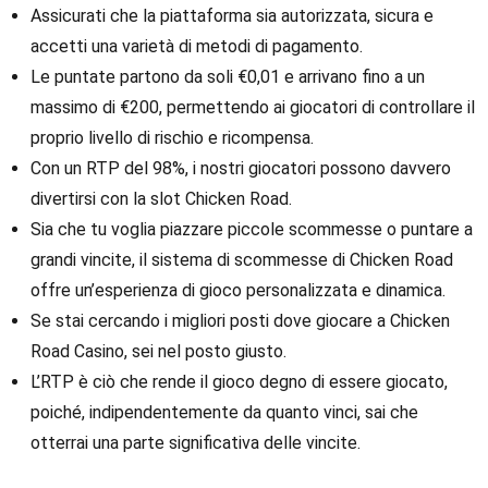
Assicurati che la piattaforma sia autorizzata, sicura e
accetti una varietà di metodi di pagamento.
Le puntate partono da soli €0,01 e arrivano fino a un
massimo di €200, permettendo ai giocatori di controllare il
proprio livello di rischio e ricompensa.
Con un RTP del 98%, i nostri giocatori possono davvero
divertirsi con la slot Chicken Road.
Sia che tu voglia piazzare piccole scommesse o puntare a
grandi vincite, il sistema di scommesse di Chicken Road
offre un’esperienza di gioco personalizzata e dinamica.
Se stai cercando i migliori posti dove giocare a Chicken
Road Casino, sei nel posto giusto.
L’RTP è ciò che rende il gioco degno di essere giocato,
poiché, indipendentemente da quanto vinci, sai che
otterrai una parte significativa delle vincite.