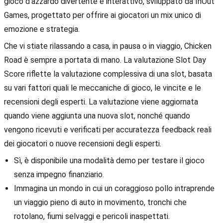
gioco d’azzardo divertente e interattivo, sviluppato da InOut
Games, progettato per offrire ai giocatori un mix unico di
emozione e strategia.
Che vi stiate rilassando a casa, in pausa o in viaggio, Chicken
Road è sempre a portata di mano. La valutazione Slot Day
Score riflette la valutazione complessiva di una slot, basata
su vari fattori quali le meccaniche di gioco, le vincite e le
recensioni degli esperti. La valutazione viene aggiornata
quando viene aggiunta una nuova slot, nonché quando
vengono ricevuti e verificati per accuratezza feedback reali
dei giocatori o nuove recensioni degli esperti.
Sì, è disponibile una modalità demo per testare il gioco
senza impegno finanziario.
Immagina un mondo in cui un coraggioso pollo intraprende
un viaggio pieno di auto in movimento, tronchi che
rotolano, fiumi selvaggi e pericoli inaspettati.