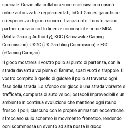
speciale. Grazie alla collaborazione esclusiva con casinò
online autorizzati e regolamentati, InOut Games garantisce
un’esperienza di gioco sicura e trasparente. I nostri casinò
partner operano sotto licenze riconosciute come MGA
(Malta Gaming Authority), KGC (Kahnawake Gaming
Commission), UKGC (UK Gambling Commission) e EGC
(eGaming Curaçao).
Il gioco mostrerà il vostro pollo al punto di partenza, con la
strada davanti a voi piena di fiamme, spazi vuoti e trappole. Il
vostro compito è quello di guidare il pollo attraverso ogni
fase della strada. Lo sfondo del gioco è una strada vibrante e
trafficata, completa di auto veloci, ostacoli imprevedibili e un
ambiente in continua evoluzione che mantiene ogni round
fresco. I polli, ciascuno con le proprie animazioni eccentriche,
sfrecciano sullo schermo in movimento frenetico, rendendo
ogni scommessa un evento ad alta posta in gioco.