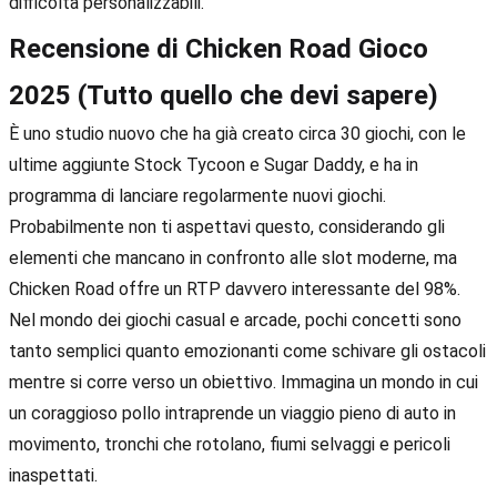
difficoltà personalizzabili.
Recensione di Chicken Road Gioco
2025 (Tutto quello che devi sapere)
È uno studio nuovo che ha già creato circa 30 giochi, con le
ultime aggiunte Stock Tycoon e Sugar Daddy, e ha in
programma di lanciare regolarmente nuovi giochi.
Probabilmente non ti aspettavi questo, considerando gli
elementi che mancano in confronto alle slot moderne, ma
Chicken Road offre un RTP davvero interessante del 98%.
Nel mondo dei giochi casual e arcade, pochi concetti sono
tanto semplici quanto emozionanti come schivare gli ostacoli
mentre si corre verso un obiettivo. Immagina un mondo in cui
un coraggioso pollo intraprende un viaggio pieno di auto in
movimento, tronchi che rotolano, fiumi selvaggi e pericoli
inaspettati.