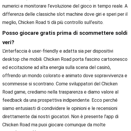
numerici e monitorare l’evoluzione del gioco in tempo reale. A
differenza delle classiche slot machine dove giri e speri per il
meglio, Chicken Road ti dà più controllo sull’esito.
Posso giocare gratis prima di scommettere soldi
veri?
L’interfaccia è user-friendly e adatta sia per dispositivi
desktop che mobili. Chicken Road porta fascino cartoonesco
ed eccitazione ad alta energia sulla scena del casinò,
offrendo un mondo colorato e animato dove sopravvivenza e
scommesse si scontrano. Come sviluppatori del Chicken
Road game, crediamo nella trasparenza e diamo valore al
feedback da una prospettiva indipendente. Ecco perché
siamo entusiasti di condividere le opinioni e le recensioni
direttamente dai nostri giocatori. Non è presente l’app di
Chicken Road ma puoi giocare comunque da molte