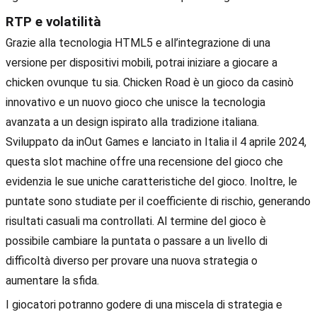
RTP e volatilità
Grazie alla tecnologia HTML5 e all’integrazione di una
versione per dispositivi mobili, potrai iniziare a giocare a
chicken ovunque tu sia. Chicken Road è un gioco da casinò
innovativo e un nuovo gioco che unisce la tecnologia
avanzata a un design ispirato alla tradizione italiana.
Sviluppato da inOut Games e lanciato in Italia il 4 aprile 2024,
questa slot machine offre una recensione del gioco che
evidenzia le sue uniche caratteristiche del gioco. Inoltre, le
puntate sono studiate per il coefficiente di rischio, generando
risultati casuali ma controllati. Al termine del gioco è
possibile cambiare la puntata o passare a un livello di
difficoltà diverso per provare una nuova strategia o
aumentare la sfida.
I giocatori potranno godere di una miscela di strategia e