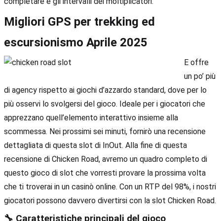
completare e gli intervalli dei moltiplicatori.
Migliori GPS per trekking ed
escursionismo Aprile 2025
E offre
un po’ più
di agency rispetto ai giochi d’azzardo standard, dove per lo
più osservi lo svolgersi del gioco. Ideale per i giocatori che
apprezzano quell’elemento interattivo insieme alla
scommessa. Nei prossimi sei minuti, fornirò una recensione
dettagliata di questa slot di InOut. Alla fine di questa
recensione di Chicken Road, avremo un quadro completo di
questo gioco di slot che vorresti provare la prossima volta
che ti troverai in un casinò online. Con un RTP del 98%, i nostri
giocatori possono davvero divertirsi con la slot Chicken Road.
🔧 Caratteristiche principali del gioco