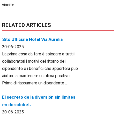
vincite.
RELATED ARTICLES
Sito Ufficiale Hotel Via Aurelia
20-06-2025
La prima cosa da fare è spiegare a tutti i
collaboratori i motivi del ritorno del
dipendente e i benefici che apporterà può
aiutare a mantenere un clima positivo.
Prima di riassumere un dipendente ...
El secreto de la diversión sin límites
en doradobet.
20-06-2025