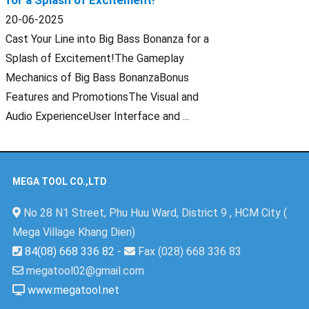
for a Splash of Excitement!
20-06-2025
Cast Your Line into Big Bass Bonanza for a
Splash of Excitement!The Gameplay
Mechanics of Big Bass BonanzaBonus
Features and PromotionsThe Visual and
Audio ExperienceUser Interface and ...
MEGA TOOL CO.,LTD
No 28 N1 Street, Phu Huu Ward, District 9 , HCM City (
Mega Village Khang Dien)
84(08) 668 336 82
-
Fax (028) 668 336 83
megatool02@gmail.com
www.megatool.net