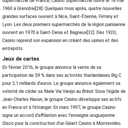
supermarché de France, Casino Supermarché ouvre le 18 mai
1960 à Grenoble[28]. Quelques mois après, quatre nouvelles
grandes surfaces ouvrent à Nice, Saint-Étienne, Firminy et
Lyon. Les deux premiers supermarchés de la région parisienne
ouvrent en 1970 à Saint-Denis et Bagneux[32]. Dès 1920,
Casino reprend son expansion en créant des usines et des
entrepôts.
Jeux de cartes
En février 2016, le groupe annonce la vente de sa
participation de 59 % dans ses activités thaïlandaises Big C
pour 3,1 milliards d’euros. Le groupe annonce également sa
volonté de céder sa filiale Via Varejo au Brésil. Sous l’égide de
Jean-Charles Naouri, le groupe Casino développe ses actifs
en France et à l’étranger. En mars 1997, le groupe Casino
signe un accord d’affiliation avec l’enseigne uruguayenne
Disco pour la construction d’un Géant Casino à Montevideo.