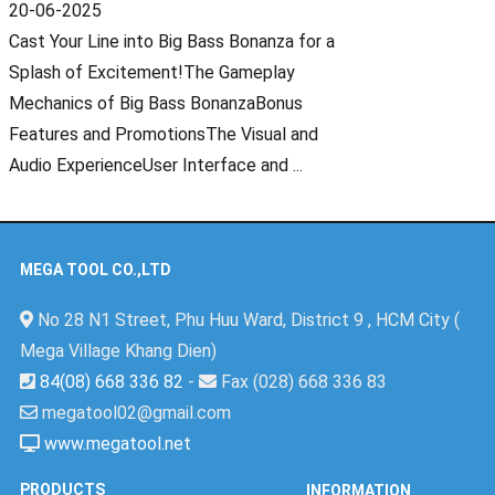
20-06-2025
Cast Your Line into Big Bass Bonanza for a
Splash of Excitement!The Gameplay
Mechanics of Big Bass BonanzaBonus
Features and PromotionsThe Visual and
Audio ExperienceUser Interface and ...
MEGA TOOL CO.,LTD
No 28 N1 Street, Phu Huu Ward, District 9 , HCM City (
Mega Village Khang Dien)
84(08) 668 336 82
-
Fax (028) 668 336 83
megatool02@gmail.com
www.megatool.net
PRODUCTS
INFORMATION