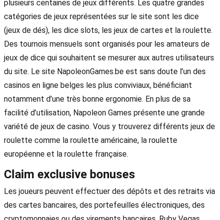
plusieurs centaines de jeux différents. Les quatre grandes
catégories de jeux représentées sur le site sont les dice
(jeux de dés), les dice slots, les jeux de cartes et la roulette.
Des tournois mensuels sont organisés pour les amateurs de
jeux de dice qui souhaitent se mesurer aux autres utilisateurs
du site. Le site NapoleonGames.be est sans doute l’un des
casinos en ligne belges les plus conviviaux, bénéficiant
notamment d’une très bonne ergonomie. En plus de sa
facilité d’utilisation, Napoleon Games présente une grande
variété de jeux de casino. Vous y trouverez différents jeux de
roulette comme la roulette américaine, la roulette
européenne et la roulette française.
Claim exclusive bonuses
Les joueurs peuvent effectuer des dépôts et des retraits via
des cartes bancaires, des portefeuilles électroniques, des
cryptomonnaies ou des virements bancaires. Ruby Vegas