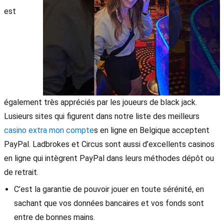
est
également très appréciés par les joueurs de black jack.
Lusieurs sites qui figurent dans notre liste des meilleurs
casino extra mon compte
s en ligne en Belgique acceptent
PayPal. Ladbrokes et Circus sont aussi d’excellents casinos
en ligne qui intègrent PayPal dans leurs méthodes dépôt ou
de retrait.
C’est la garantie de pouvoir jouer en toute sérénité, en
sachant que vos données bancaires et vos fonds sont
entre de bonnes mains.