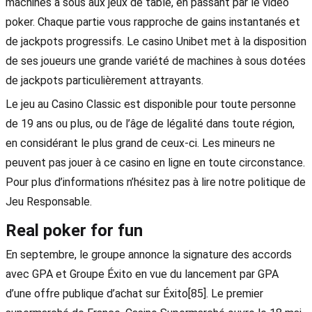
machines à sous aux jeux de table, en passant par le vidéo
poker. Chaque partie vous rapproche de gains instantanés et
de jackpots progressifs. Le casino Unibet met à la disposition
de ses joueurs une grande variété de machines à sous dotées
de jackpots particulièrement attrayants.
Le jeu au Casino Classic est disponible pour toute personne
de 19 ans ou plus, ou de l’âge de légalité dans toute région,
en considérant le plus grand de ceux-ci. Les mineurs ne
peuvent pas jouer à ce casino en ligne en toute circonstance.
Pour plus d’informations n’hésitez pas à lire notre politique de
Jeu Responsable.
Real poker for fun
En septembre, le groupe annonce la signature des accords
avec GPA et Groupe Éxito en vue du lancement par GPA
d’une offre publique d’achat sur Éxito[85]. Le premier