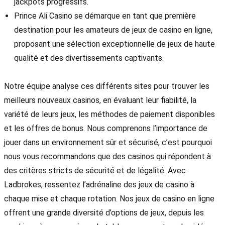
jackpots progressifs.
Prince Ali Casino se démarque en tant que première
destination pour les amateurs de jeux de casino en ligne,
proposant une sélection exceptionnelle de jeux de haute
qualité et des divertissements captivants.
Notre équipe analyse ces différents sites pour trouver les
meilleurs nouveaux casinos, en évaluant leur fiabilité, la
variété de leurs jeux, les méthodes de paiement disponibles
et les offres de bonus. Nous comprenons l’importance de
jouer dans un environnement sûr et sécurisé, c’est pourquoi
nous vous recommandons que des casinos qui répondent à
des critères stricts de sécurité et de légalité. Avec
Ladbrokes, ressentez l’adrénaline des jeux de casino à
chaque mise et chaque rotation. Nos jeux de casino en ligne
offrent une grande diversité d’options de jeux, depuis les