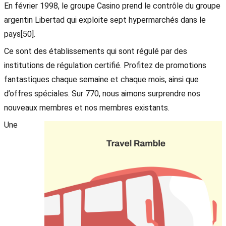
En février 1998, le groupe Casino prend le contrôle du groupe
argentin Libertad qui exploite sept hypermarchés dans le
pays[50].
Ce sont des établissements qui sont régulé par des
institutions de régulation certifié. Profitez de promotions
fantastiques chaque semaine et chaque mois, ainsi que
d’offres spéciales. Sur 770, nous aimons surprendre nos
nouveaux membres et nos membres existants.
Une