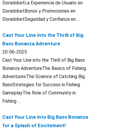
DoradobetLa Experiencia de Usuario en
DoradobetBonos y Promociones en
DoradobetSeguridad y Confianza en ...
Cast Your Line into the Thrill of Big
Bass Bonanza Adventure
20-06-2025
Cast Your Line into the Thrill of Big Bass
Bonanza AdventureThe Basics of Fishing
AdventuresThe Science of Catching Big
BassStrategies for Success in Fishing
GameplayThe Role of Community in
Fishing ...
Cast Your Line into Big Bass Bonanza
for a Splash of Excitement!