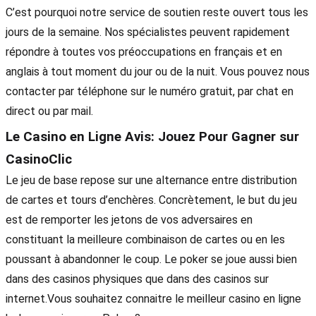
C’est pourquoi notre service de soutien reste ouvert tous les
jours de la semaine. Nos spécialistes peuvent rapidement
répondre à toutes vos préoccupations en français et en
anglais à tout moment du jour ou de la nuit. Vous pouvez nous
contacter par téléphone sur le numéro gratuit, par chat en
direct ou par mail.
Le Casino en Ligne Avis: Jouez Pour Gagner sur
CasinoClic
Le jeu de base repose sur une alternance entre distribution
de cartes et tours d’enchères. Concrètement, le but du jeu
est de remporter les jetons de vos adversaires en
constituant la meilleure combinaison de cartes ou en les
poussant à abandonner le coup. Le poker se joue aussi bien
dans des casinos physiques que dans des casinos sur
internet.Vous souhaitez connaitre le meilleur casino en ligne