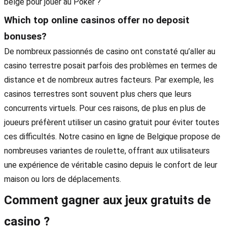
belge pour jouer au Poker ?
Which top online casinos offer no deposit
bonuses?
De nombreux passionnés de casino ont constaté qu’aller au
casino terrestre posait parfois des problèmes en termes de
distance et de nombreux autres facteurs. Par exemple, les
casinos terrestres sont souvent plus chers que leurs
concurrents virtuels. Pour ces raisons, de plus en plus de
joueurs préfèrent utiliser un casino gratuit pour éviter toutes
ces difficultés. Notre casino en ligne de Belgique propose de
nombreuses variantes de roulette, offrant aux utilisateurs
une expérience de véritable casino depuis le confort de leur
maison ou lors de déplacements.
Comment gagner aux jeux gratuits de
casino ?