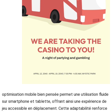
optimisation mobile bien pensée permet une utilisation fluide
sur smartphone et tablette, offrant ainsi une expérience de
jeu accessible en déplacement. Cette adaptabilité renforce