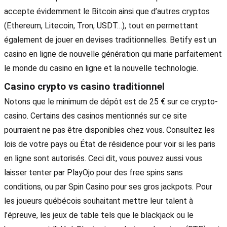
accepte évidemment le Bitcoin ainsi que d’autres cryptos
(Ethereum, Litecoin, Tron, USDT…), tout en permettant
également de jouer en devises traditionnelles. Betify est un
casino en ligne de nouvelle génération qui marie parfaitement
le monde du casino en ligne et la nouvelle technologie.
Casino crypto vs casino traditionnel
Notons que le minimum de dépôt est de 25 € sur ce crypto-
casino. Certains des casinos mentionnés sur ce site
pourraient ne pas être disponibles chez vous. Consultez les
lois de votre pays ou État de résidence pour voir si les paris
en ligne sont autorisés. Ceci dit, vous pouvez aussi vous
laisser tenter par PlayOjo pour des free spins sans
conditions, ou par Spin Casino pour ses gros jackpots. Pour
les joueurs québécois souhaitant mettre leur talent à
l’épreuve, les jeux de table tels que le blackjack ou le