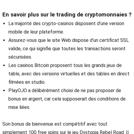
En savoir plus sur le trading de cryptomonnaies ?
La majorité des crypto-casinos disposent d’une version
mobile de leur plateforme.
Assurez-vous que le site Web dispose d’un certificat SSL
valide, ce qui signifie que toutes les transactions seront
sécurisées.
Les casinos Bitcoin proposent tous les grands jeux de
table, avec des versions virtuelles et des tables en direct
filmées en studio.
PlayOJO a délibérément choisi de ne pas proposer de
bonus en argent, car cela supposerait des conditions de
mise liées.
Son bonus de bienvenue est compétitif avec tout
simplement 100 free spins sur le jeu Dystopia Rebel Road. Il