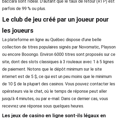
baccara sont l’idéal. D’autant que le taux de retour (RTP) est
parfois de 99 % ou plus.
Le club de jeu créé par un joueur pour
les joueurs
La plateforme en ligne au Québec dispose d’une belle
collection de titres populaires signés par Novomatic, Playson
ou encore Booongo. Environ 6000 titres sont proposés sur ce
site, dont des slots classiques à 3 rouleaux avec 1 à 5 lignes
de paiement. Notons que le dépôt minimum sur le site
internet est de 5 $, ce qui est un peu moins que le minimum
de 10 $ de la plupart des casinos. Vous pouvez contacter les
opérateurs via le chat, où le temps de réponse peut aller
jusqu’à 4 minutes, ou par e-mail. Dans ce dernier cas, vous
recevrez une réponse sous quelques heures.
Les jeux de casino en ligne sont-ils légaux en