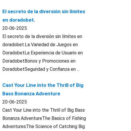
El secreto de la diversión sin límites
en doradobet.
20-06-2025
El secreto de la diversión sin límites en
doradobet.La Variedad de Juegos en
DoradobetLa Experiencia de Usuario en
DoradobetBonos y Promociones en
DoradobetSeguridad y Confianza en ...
Cast Your Line into the Thrill of Big
Bass Bonanza Adventure
20-06-2025
Cast Your Line into the Thrill of Big Bass
Bonanza AdventureThe Basics of Fishing
AdventuresThe Science of Catching Big