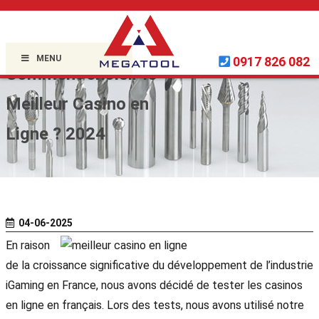
Home »
Uncategorized
»
MENU
0917 826 082
Comment choisir le
Meilleur Casino en
Ligne ? 2024
04-06-2025
En raison
de la croissance significative du développement de l’industrie
iGaming en France, nous avons décidé de tester les casinos
en ligne en français. Lors des tests, nous avons utilisé notre