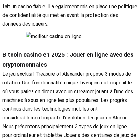
fait un casino fiable. Il a également mis en place une politique
de confidentialité qui met en avant la protection des
données des joueurs.
Bitcoin casino en 2025 : Jouer en ligne avec des
cryptomonnaies
Le jeu exclusif Treasure of Alexander propose 3 modes de
rotation. Une fonctionnalité unique Livespins est disponible,
où vous pariez en direct avec un streamer jouant à l’une des
machines à sous en ligne les plus populaires. Les progrès
continus dans les technologies mobiles ont
considérablement impacté l’évolution des jeux en Algérie.
Nous présentons principalement 3 types de jeux en ligne
pour ordinateur et tablette. Jouer à des centaines de jeux de