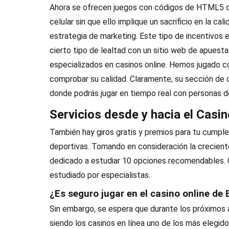
Ahora se ofrecen juegos con códigos de HTML5 o
celular sin que ello implique un sacrificio en la c
estrategia de marketing. Este tipo de incentivos
cierto tipo de lealtad con un sitio web de apuest
especializados en casinos online. Hemos jugado c
comprobar su calidad. Claramente, su sección de 
donde podrás jugar en tiempo real con personas d
Servicios desde y hacia el Casi
También hay giros gratis y premios para tu cumpl
deportivas. Tomando en consideración la crecient
dedicado a estudiar 10 opciones recomendables. Ca
estudiado por especialistas.
¿Es seguro jugar en el casino online de
Sin embargo, se espera que durante los próximos a
siendo los casinos en línea uno de los más elegido