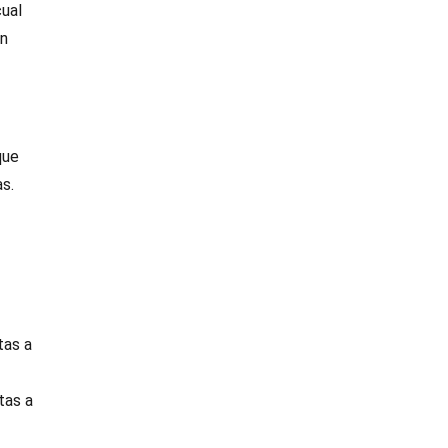
cual
un
que
s.
tas a
tas a