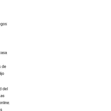
egos
casa
s de
ijo
d del
Las
nline.
as