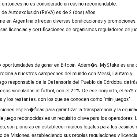
s, entonces no es considerado un casino recomendable.
io de Autoexclusión (ReVA) es de 2 (dos) años.
line en Argentina ofrecen diversas bonificaciones y promociones.
rsas licencias y certificaciones de organismos reguladores de ju
y oportunidades de ganar en Bitcoin. Adem�s, MyStake es una 
trocina a nuestros campeones del mundo con Messi, Lautaro y
ego responsable de la Defensoría del Pueblo de Córdoba, detrá
uegos vinculados al fútbol, con el 21%. De ese conjunto, el 65% d
s y los restantes, con los que se conocen como “mini juegos”.
aciones espec�ficas para garantizar la transparencia y la equida
e juego reconocidas es un requisito clave para los operadores. 
es, son pioneras en establecer marcos legales para los casinos o
lo de Misiones, estableciendo sus propias regulaciones y licenci