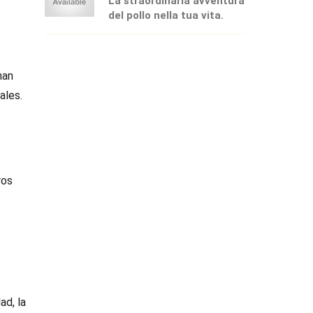
La straordinaria avventura
del pollo nella tua vita.
han
ales.
ros
ad, la