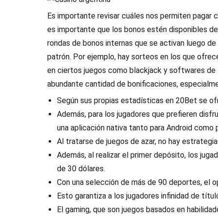
Es importante revisar cuáles nos permiten pagar 
es importante que los bonos estén disponibles de
rondas de bonos internas que se activan luego de
patrón. Por ejemplo, hay sorteos en los que ofrec
en ciertos juegos como blackjack y softwares de 
abundante cantidad de bonificaciones, especialm
Según sus propias estadísticas en 20Bet se o
Además, para los jugadores que prefieren disfr
una aplicación nativa tanto para Android como p
Al tratarse de juegos de azar, no hay estrategias
Además, al realizar el primer depósito, los jug
de 30 dólares.
Con una selección de más de 90 deportes, el 
Esto garantiza a los jugadores infinidad de títul
El gaming, que son juegos basados en habilidade