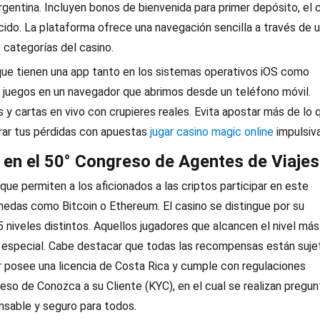
gentina. Incluyen bonos de bienvenida para primer depósito, el 
ido. La plataforma ofrece una navegación sencilla a través de 
s categorías del casino.
que tienen una app tanto en los sistemas operativos iOS como
s juegos en un navegador que abrimos desde un teléfono móvil.
 y cartas en vivo con crupieres reales. Evita apostar más de lo 
rar tus pérdidas con apuestas
jugar casino magic online
impulsiva
 en el 50° Congreso de Agentes de Viajes
ue permiten a los aficionados a las criptos participar en este
nedas como Bitcoin o Ethereum. El casino se distingue por su
niveles distintos. Aquellos jugadores que alcancen el nivel más
io especial. Cabe destacar que todas las recompensas están suje
r posee una licencia de Costa Rica y cumple con regulaciones
so de Conozca a su Cliente (KYC), en el cual se realizan pregun
onsable y seguro para todos.