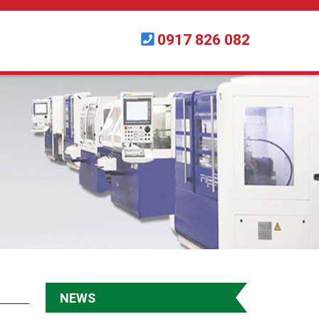
0917 826 082
NEWS