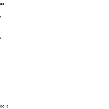
 un
n
o
do la