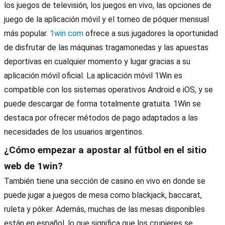
los juegos de televisión, los juegos en vivo, las opciones de
juego de la aplicación móvil y el torneo de póquer mensual
más popular.
1win com
ofrece a sus jugadores la oportunidad
de disfrutar de las máquinas tragamonedas y las apuestas
deportivas en cualquier momento y lugar gracias a su
aplicación móvil oficial. La aplicación móvil 1Win es
compatible con los sistemas operativos Android e iOS, y se
puede descargar de forma totalmente gratuita. 1Win se
destaca por ofrecer métodos de pago adaptados a las
necesidades de los usuarios argentinos.
¿Cómo empezar a apostar al fútbol en el sitio
web de 1win?
También tiene una sección de casino en vivo en donde se
puede jugar a juegos de mesa como blackjack, baccarat,
ruleta y póker. Además, muchas de las mesas disponibles
están en español, lo que significa que los crupieres se