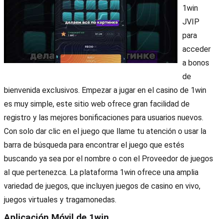
1win
JVIP
para
acceder
a bonos
de
bienvenida exclusivos. Empezar a jugar en el casino de 1win
es muy simple, este sitio web ofrece gran facilidad de
registro y las mejores bonificaciones para usuarios nuevos.
Con solo dar clic en el juego que llame tu atención o usar la
barra de búsqueda para encontrar el juego que estés
buscando ya sea por el nombre o con el Proveedor de juegos
al que pertenezca. La plataforma 1win ofrece una amplia
variedad de juegos, que incluyen juegos de casino en vivo,
juegos virtuales y tragamonedas.
Aplicación Móvil de 1win