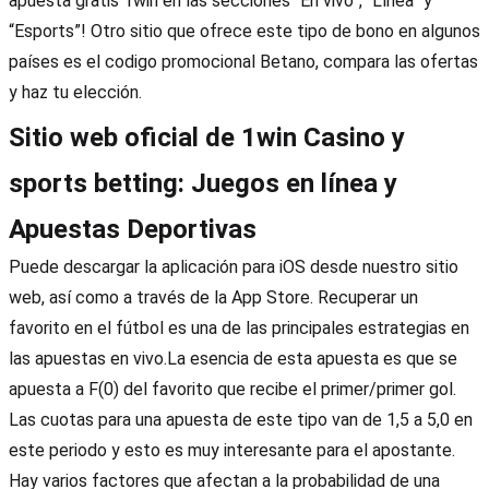
apuesta gratis 1win en las secciones “En vivo”, “Línea” y
“Esports”! Otro sitio que ofrece este tipo de bono en algunos
países es el codigo promocional Betano, compara las ofertas
y haz tu elección.
Sitio web oficial de 1win Casino y
sports betting: Juegos en línea y
Apuestas Deportivas
Puede descargar la aplicación para iOS desde nuestro sitio
web, así como a través de la App Store. Recuperar un
favorito en el fútbol es una de las principales estrategias en
las apuestas en vivo.La esencia de esta apuesta es que se
apuesta a F(0) del favorito que recibe el primer/primer gol.
Las cuotas para una apuesta de este tipo van de 1,5 a 5,0 en
este periodo y esto es muy interesante para el apostante.
Hay varios factores que afectan a la probabilidad de una