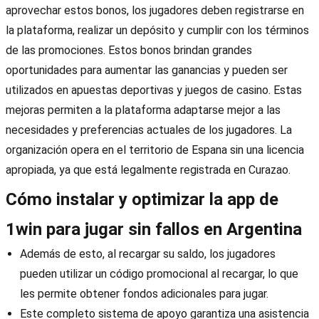
aprovechar estos bonos, los jugadores deben registrarse en
la plataforma, realizar un depósito y cumplir con los términos
de las promociones. Estos bonos brindan grandes
oportunidades para aumentar las ganancias y pueden ser
utilizados en apuestas deportivas y juegos de casino. Estas
mejoras permiten a la plataforma adaptarse mejor a las
necesidades y preferencias actuales de los jugadores. La
organización opera en el territorio de Espana sin una licencia
apropiada, ya que está legalmente registrada en Curazao.
Cómo instalar y optimizar la app de
1win para jugar sin fallos en Argentina
Además de esto, al recargar su saldo, los jugadores
pueden utilizar un código promocional al recargar, lo que
les permite obtener fondos adicionales para jugar.
Este completo sistema de apoyo garantiza una asistencia