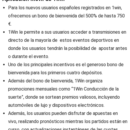
Para los nuevos usuarios españoles registrados en 1win,
ofrecemos un bono de bienvenida del 500% de hasta 750
€.
1Win le permite a sus usuarios acceder a transmisiones en
directo de la mayoría de estos eventos deportivos en
donde los usuarios tendrán la posibilidad de apostar antes
o durante el evento.
Uno de los principales incentivos es el generoso bono de
bienvenida para los primeros cuatro depósitos.
Además del bono de bienvenida, 1Win organiza
promociones mensuales como “1Win Conducción de la
suerte”, donde se sortean premios valiosos, incluyendo
automóviles de lujo y dispositivos electrónicos.
Además, los usuarios pueden disfrutar de apuestas en
vivo, realizando pronósticos mientras los partidos están en
curso, con actualizaciones instantáneas de las cuotas.