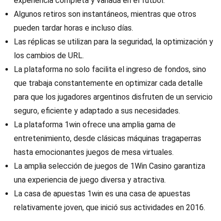
experiencia completa y variada en el fútbol.
Algunos retiros son instantáneos, mientras que otros
pueden tardar horas e incluso días.
Las réplicas se utilizan para la seguridad, la optimización y
los cambios de URL.
La plataforma no solo facilita el ingreso de fondos, sino
que trabaja constantemente en optimizar cada detalle
para que los jugadores argentinos disfruten de un servicio
seguro, eficiente y adaptado a sus necesidades.
La plataforma 1win ofrece una amplia gama de
entretenimiento, desde clásicas máquinas tragaperras
hasta emocionantes juegos de mesa virtuales.
La amplia selección de juegos de 1Win Casino garantiza
una experiencia de juego diversa y atractiva.
La casa de apuestas 1win es una casa de apuestas
relativamente joven, que inició sus actividades en 2016.