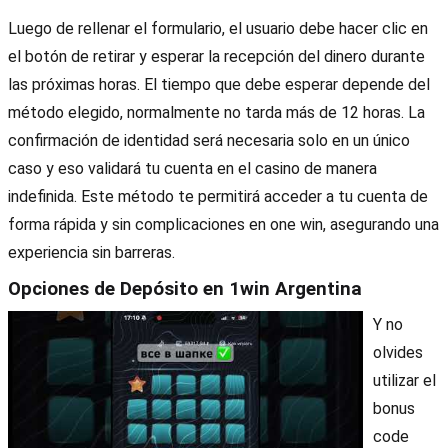
Luego de rellenar el formulario, el usuario debe hacer clic en
el botón de retirar y esperar la recepción del dinero durante
las próximas horas. El tiempo que debe esperar depende del
método elegido, normalmente no tarda más de 12 horas. La
confirmación de identidad será necesaria solo en un único
caso y eso validará tu cuenta en el casino de manera
indefinida. Este método te permitirá acceder a tu cuenta de
forma rápida y sin complicaciones en one win, asegurando una
experiencia sin barreras.
Opciones de Depósito en 1win Argentina
Y no
olvides
utilizar el
bonus
code