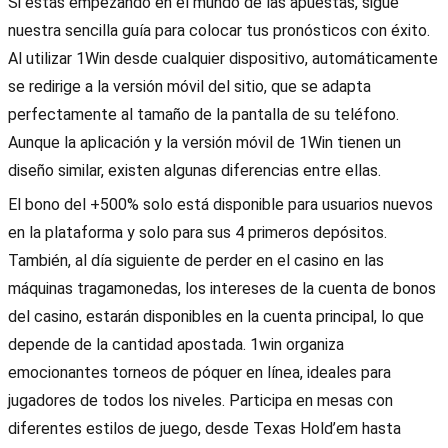
Si estás empezando en el mundo de las apuestas, sigue
nuestra sencilla guía para colocar tus pronósticos con éxito.
Al utilizar 1Win desde cualquier dispositivo, automáticamente
se redirige a la versión móvil del sitio, que se adapta
perfectamente al tamaño de la pantalla de su teléfono.
Aunque la aplicación y la versión móvil de 1Win tienen un
diseño similar, existen algunas diferencias entre ellas.
El bono del +500% solo está disponible para usuarios nuevos
en la plataforma y solo para sus 4 primeros depósitos.
También, al día siguiente de perder en el casino en las
máquinas tragamonedas, los intereses de la cuenta de bonos
del casino, estarán disponibles en la cuenta principal, lo que
depende de la cantidad apostada. 1win organiza
emocionantes torneos de póquer en línea, ideales para
jugadores de todos los niveles. Participa en mesas con
diferentes estilos de juego, desde Texas Hold’em hasta