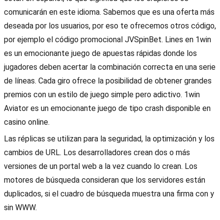
comunicarán en este idioma. Sabemos que es una oferta más
deseada por los usuarios, por eso te ofrecemos otros código,
por ejemplo el código promocional JVSpinBet. Lines en 1win
es un emocionante juego de apuestas rápidas donde los
jugadores deben acertar la combinación correcta en una serie
de líneas. Cada giro ofrece la posibilidad de obtener grandes
premios con un estilo de juego simple pero adictivo. 1win
Aviator es un emocionante juego de tipo crash disponible en
casino online.
Las réplicas se utilizan para la seguridad, la optimización y los
cambios de URL. Los desarrolladores crean dos o más
versiones de un portal web a la vez cuando lo crean. Los
motores de búsqueda consideran que los servidores están
duplicados, si el cuadro de búsqueda muestra una firma con y
sin WWW.