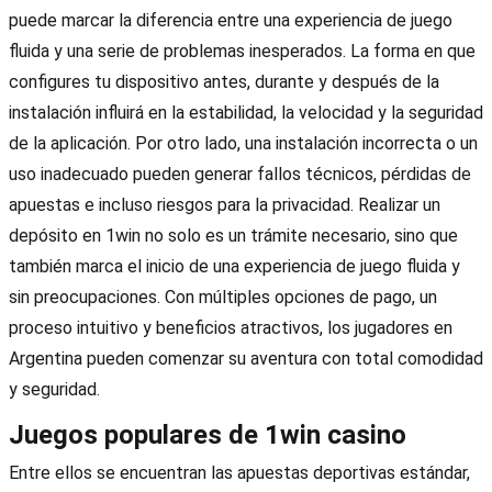
puede marcar la diferencia entre una experiencia de juego
fluida y una serie de problemas inesperados. La forma en que
configures tu dispositivo antes, durante y después de la
instalación influirá en la estabilidad, la velocidad y la seguridad
de la aplicación. Por otro lado, una instalación incorrecta o un
uso inadecuado pueden generar fallos técnicos, pérdidas de
apuestas e incluso riesgos para la privacidad. Realizar un
depósito en 1win no solo es un trámite necesario, sino que
también marca el inicio de una experiencia de juego fluida y
sin preocupaciones. Con múltiples opciones de pago, un
proceso intuitivo y beneficios atractivos, los jugadores en
Argentina pueden comenzar su aventura con total comodidad
y seguridad.
Juegos populares de 1win casino
Entre ellos se encuentran las apuestas deportivas estándar,