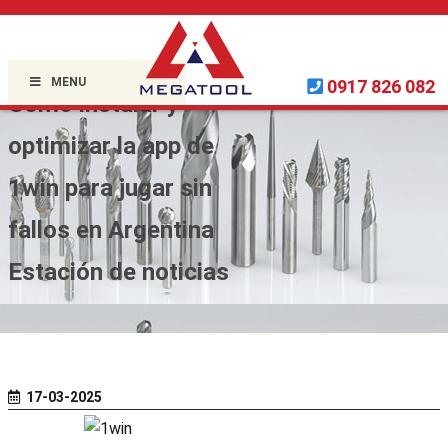
Home »
Uncategorized
»
MENU
0917 826 082
Cómo instalar y
optimizar la app de
1win para jugar sin
fallos en Argentina
Estación de noticias
17-03-2025