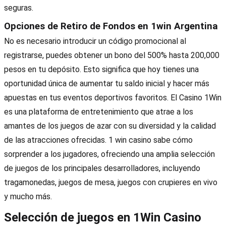
seguras.
Opciones de Retiro de Fondos en 1win Argentina
No es necesario introducir un código promocional al
registrarse, puedes obtener un bono del 500% hasta 200,000
pesos en tu depósito. Esto significa que hoy tienes una
oportunidad única de aumentar tu saldo inicial y hacer más
apuestas en tus eventos deportivos favoritos. El Casino 1Win
es una plataforma de entretenimiento que atrae a los
amantes de los juegos de azar con su diversidad y la calidad
de las atracciones ofrecidas. 1 win casino sabe cómo
sorprender a los jugadores, ofreciendo una amplia selección
de juegos de los principales desarrolladores, incluyendo
tragamonedas, juegos de mesa, juegos con crupieres en vivo
y mucho más.
Selección de juegos en 1Win Casino