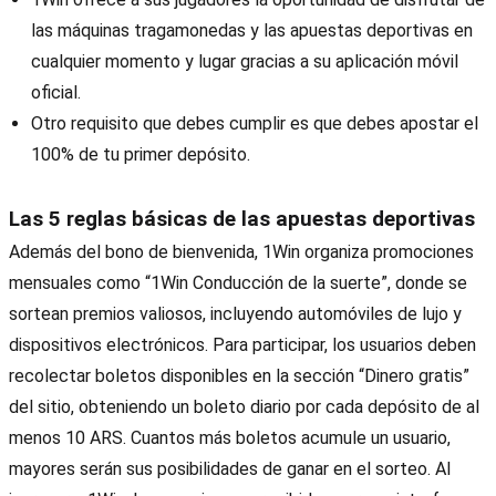
las máquinas tragamonedas y las apuestas deportivas en
cualquier momento y lugar gracias a su aplicación móvil
oficial.
Otro requisito que debes cumplir es que debes apostar el
100% de tu primer depósito.
Las 5 reglas básicas de las apuestas deportivas
Además del bono de bienvenida, 1Win organiza promociones
mensuales como “1Win Conducción de la suerte”, donde se
sortean premios valiosos, incluyendo automóviles de lujo y
dispositivos electrónicos. Para participar, los usuarios deben
recolectar boletos disponibles en la sección “Dinero gratis”
del sitio, obteniendo un boleto diario por cada depósito de al
menos 10 ARS. Cuantos más boletos acumule un usuario,
mayores serán sus posibilidades de ganar en el sorteo. Al