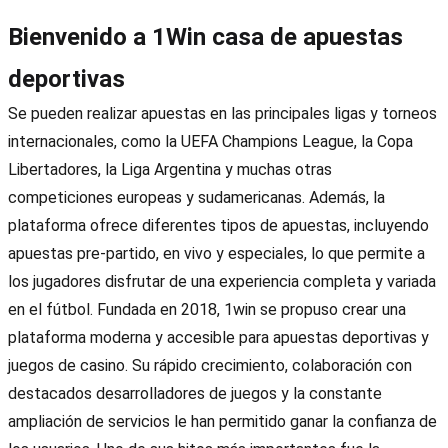
Bienvenido a 1Win casa de apuestas
deportivas
Se pueden realizar apuestas en las principales ligas y torneos
internacionales, como la UEFA Champions League, la Copa
Libertadores, la Liga Argentina y muchas otras
competiciones europeas y sudamericanas. Además, la
plataforma ofrece diferentes tipos de apuestas, incluyendo
apuestas pre-partido, en vivo y especiales, lo que permite a
los jugadores disfrutar de una experiencia completa y variada
en el fútbol. Fundada en 2018, 1win se propuso crear una
plataforma moderna y accesible para apuestas deportivas y
juegos de casino. Su rápido crecimiento, colaboración con
destacados desarrolladores de juegos y la constante
ampliación de servicios le han permitido ganar la confianza de