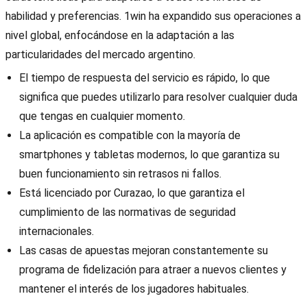
habilidad y preferencias. 1win ha expandido sus operaciones a
nivel global, enfocándose en la adaptación a las
particularidades del mercado argentino.
El tiempo de respuesta del servicio es rápido, lo que
significa que puedes utilizarlo para resolver cualquier duda
que tengas en cualquier momento.
La aplicación es compatible con la mayoría de
smartphones y tabletas modernos, lo que garantiza su
buen funcionamiento sin retrasos ni fallos.
Está licenciado por Curazao, lo que garantiza el
cumplimiento de las normativas de seguridad
internacionales.
Las casas de apuestas mejoran constantemente su
programa de fidelización para atraer a nuevos clientes y
mantener el interés de los jugadores habituales.