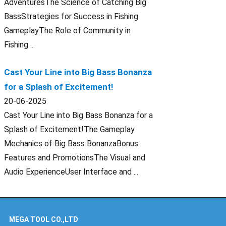
AdventuresThe Science of Catching Big
BassStrategies for Success in Fishing
GameplayThe Role of Community in
Fishing ...
Cast Your Line into Big Bass Bonanza
for a Splash of Excitement!
20-06-2025
Cast Your Line into Big Bass Bonanza for a
Splash of Excitement!The Gameplay
Mechanics of Big Bass BonanzaBonus
Features and PromotionsThe Visual and
Audio ExperienceUser Interface and ...
MEGA TOOL CO.,LTD