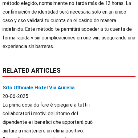
método elegido, normalmente no tarda más de 12 horas. La
confirmación de identidad será necesaria solo en un único
caso y eso validará tu cuenta en el casino de manera
indefinida. Este método te permitirá acceder a tu cuenta de
forma rápida y sin complicaciones en one win, asegurando una
experiencia sin barreras.
RELATED ARTICLES
Sito Ufficiale Hotel Via Aurelia
20-06-2025
La prima cosa da fare è spiegare a tutti i
collaboratori i motivi del ritorno del
dipendente e i benefici che apporterà può
aiutare a mantenere un clima positivo.