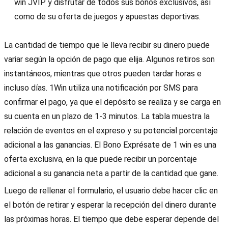
win JVIP y disfrutar de todos sus bonos exclusivos, así
como de su oferta de juegos y apuestas deportivas.
La cantidad de tiempo que le lleva recibir su dinero puede
variar según la opción de pago que elija. Algunos retiros son
instantáneos, mientras que otros pueden tardar horas e
incluso días. 1Win utiliza una notificación por SMS para
confirmar el pago, ya que el depósito se realiza y se carga en
su cuenta en un plazo de 1-3 minutos. La tabla muestra la
relación de eventos en el expreso y su potencial porcentaje
adicional a las ganancias. El Bono Exprésate de 1 win es una
oferta exclusiva, en la que puede recibir un porcentaje
adicional a su ganancia neta a partir de la cantidad que gane.
Luego de rellenar el formulario, el usuario debe hacer clic en
el botón de retirar y esperar la recepción del dinero durante
las próximas horas. El tiempo que debe esperar depende del