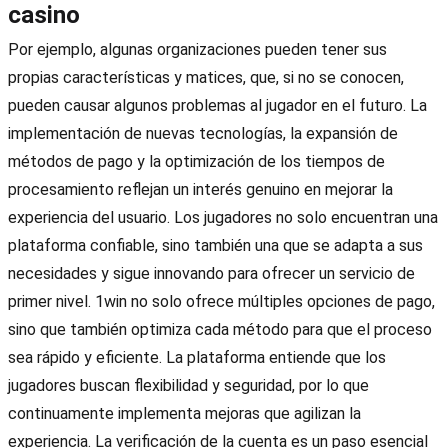
casino
Por ejemplo, algunas organizaciones pueden tener sus
propias características y matices, que, si no se conocen,
pueden causar algunos problemas al jugador en el futuro. La
implementación de nuevas tecnologías, la expansión de
métodos de pago y la optimización de los tiempos de
procesamiento reflejan un interés genuino en mejorar la
experiencia del usuario. Los jugadores no solo encuentran una
plataforma confiable, sino también una que se adapta a sus
necesidades y sigue innovando para ofrecer un servicio de
primer nivel. 1win no solo ofrece múltiples opciones de pago,
sino que también optimiza cada método para que el proceso
sea rápido y eficiente. La plataforma entiende que los
jugadores buscan flexibilidad y seguridad, por lo que
continuamente implementa mejoras que agilizan la
experiencia. La verificación de la cuenta es un paso esencial