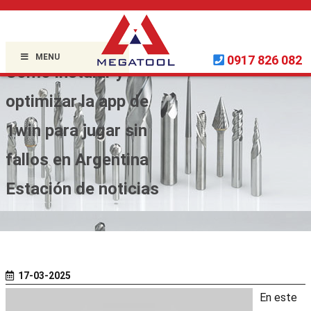
Home »
Uncategorized
»
MENU
0917 826 082
Cómo instalar y
optimizar la app de
1win para jugar sin
fallos en Argentina
Estación de noticias
17-03-2025
En este