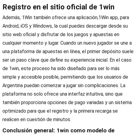
Registro en el sitio oficial de 1win
Además, 1Win también ofrece una aplicación,1Win app, para
Android, iOS y Windows, la cual puedes descargar desde su
sitio web oficial y disfrutar de los juegos y apuestas en
cualquier momento y lugar. Cuando un nuevo jugador se une a
una plataforma de apuestas en línea, el primer depósito suele
ser un paso clave que define su experiencia inicial. En el caso
de 1win, este proceso ha sido diseñado para ser lo más
simple y accesible posible, permitiendo que los usuarios de
Argentina puedan comenzar a jugar sin complicaciones. La
plataforma no solo ofrece una interfaz intuitiva, sino que
también proporciona opciones de pago variadas y un sistema
optimizado para que el registro y la primera recarga se
realicen en cuestión de minutos.
Conclusión general: 1win como modelo de