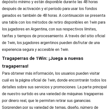
depósito mínimo y están disponible durante las 48 horas
después de activación y el período para usar los fondos
ganados es también de 48 horas. A continuación se presenta
una tabla con los métodos de retiro disponibles en 1win para
los jugadores en Argentina, con sus respectivos límites,
tarifas y tiempos de procesamiento. A través del sitio oficial
de 1win, los jugadores argentinos pueden disfrutar de una
experiencia segura y accesible en 1win.
Tragaperras de 1Win: ¡Juega a nuevas
tragaperras!
Para obtener más información, los usuarios pueden visitar
cuál es la página oficial de 1win, donde encontrarán todos los
detalles sobre sus servicios y promociones. La parte principal
de nuestro surtido es una variedad de máquinas tragaperras
por dinero real, que le permiten retirar sus ganancias.
Sorprenden por su variedad de temas, diseño, número de