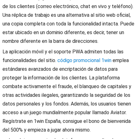
de los clientes (correo electrónico, chat en vivo y teléfono).
Una réplica de trabajo es una alternativa al sitio web oficial,
una copia completa con toda la funcionalidad intacta. Puede
estar ubicado en un dominio diferente, es decir, tener un
nombre diferente en la barra de direcciones.
La aplicación móvil y el soporte PWA admiten todas las
funcionalidades del sitio.
código promocional 1win
emplea
estándares avanzados de encriptación de datos para
proteger la información de los clientes. La plataforma
combate activamente el fraude, el blanqueo de capitales y
otras actividades ilegales, garantizando la seguridad de los
datos personales y los fondos. Además, los usuarios tienen
acceso a un juego mundialmente popular llamado Aviator.
Regístrate en 1win España, consigue el bono de bienvenida
del 500% y empieza a jugar ahora mismo.